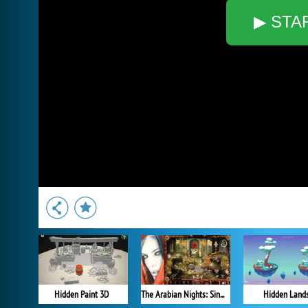
▶ STA
Hidden Paint 3D
The Arabian Nights: Sindibad the Voyager
Hidden Land