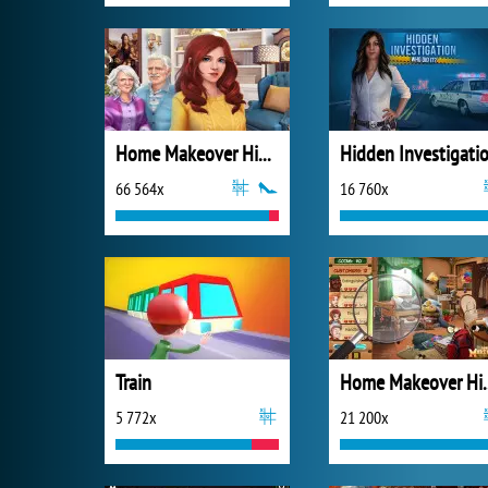
Home Makeover Hidden Object
66 564x
16 760x
Train
Home Makeove
5 772x
21 200x