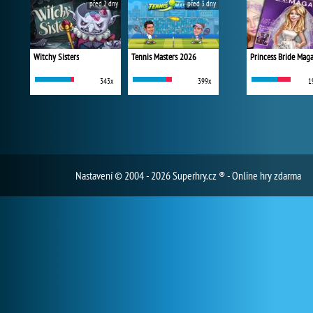
před 2 dny
před 3 dny
Witchy Sisters
Tennis Masters 2026
Princess Bride Mag
343x
399x
1
Nastavení
© 2004 - 2026 Superhry.cz ® - Online hry zdarma