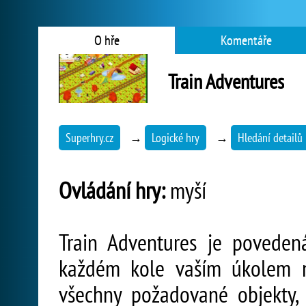
O hře
Komentáře
Train Adventures
Superhry.cz
→
Logické hry
→
Hledání detailů
Ovládání hry:
myší
Train Adventures je poveden
každém kole vaším úkolem n
všechny požadované objekty, 