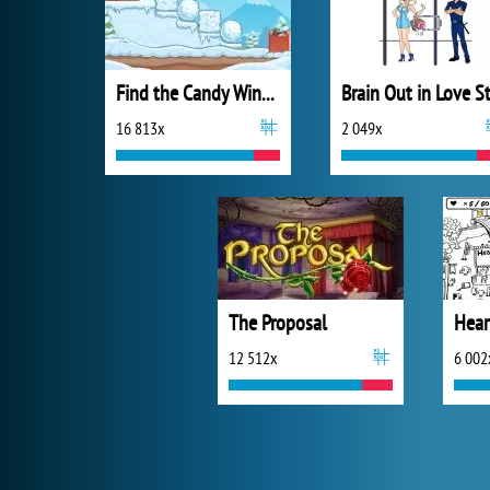
Find the Candy Winter
16 813x
2 049x
The Proposal
Hear
12 512x
6 002