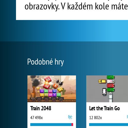
obrazovky. V každém kole máte 
Podobné hry
Train 2048
Let the Train Go
47 498x
12 802x