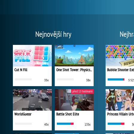
Nejnovější hry
Nejhr
Cut N Fill
One Shot Tower: Physics Destroyer
Bubble Shooter Ex
35x
38x
5 52
před 13 hodinami
WorldGuessr
Battle Shot Elite
45x
135x
3