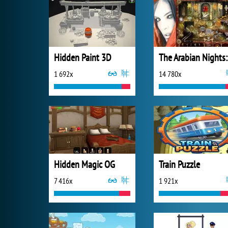
Hidden Paint 3D
The
1 692x
14 780x
Hidden Magic OG
Train Puzzle
7 416x
1 921x