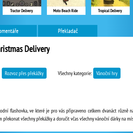
Tractor Delivery
Moto Beach Ride
Tropical Delivery
omentáře
Překladač
ristmas Delivery
→
Rozvoz přes překážky
Všechny kategorie:
Vánoční hry
vodní flashovka, ve které je pro vás připraveno celkem dvanáct různě 
řekonat všechny překážky a doručit včas všechny vánoční dárky na mís