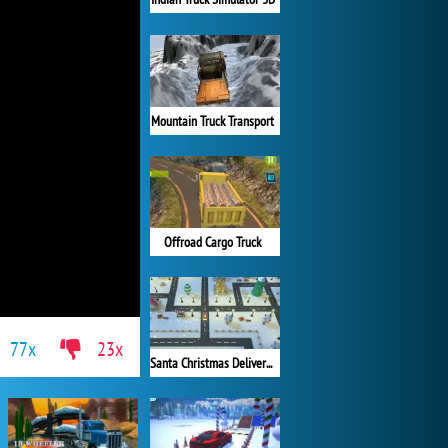
Mountain Truck Transport
Offroad Cargo Truck
77x
23x
Santa Christmas Delivery 2019