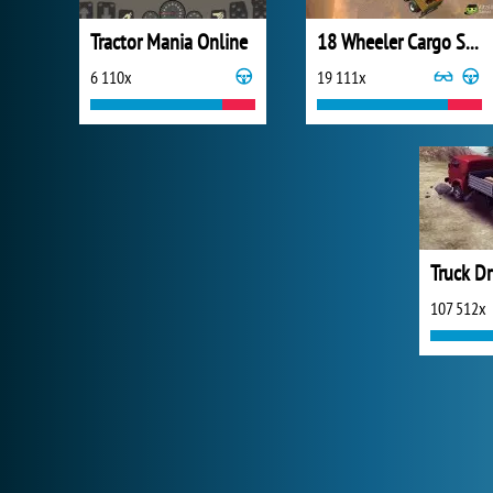
Tractor Mania Online
18 Wheeler Cargo Simulator
6 110x
19 111x
107 512x