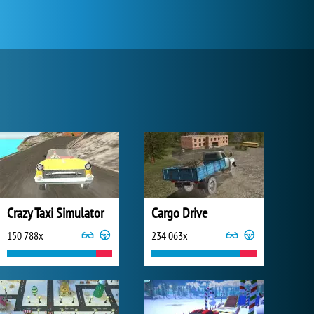
Crazy Taxi Simulator
Cargo Drive
150 788x
234 063x