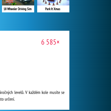
18 Wheeler Driving Sim
Park It Xmas
6 585×
náročných levelů. V každém kole musíte se
to určení.