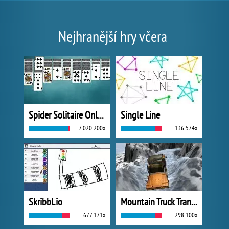
Nejhranější hry včera
Spider Solitaire Online
Single Line
7 020 200x
136 574x
Skribbl.io
Mountain Truck Transport
677 171x
298 100x