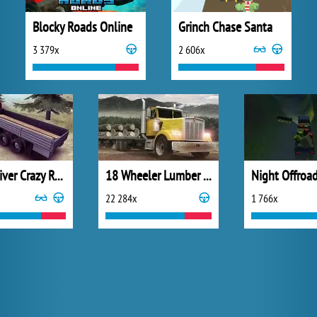
Blocky Roads Online
Grinch Chase Santa
3 379x
2 606x
Truck Driver Crazy Road
18 Wheeler Lumber Cargo
Night Offroa
22 284x
1 766x