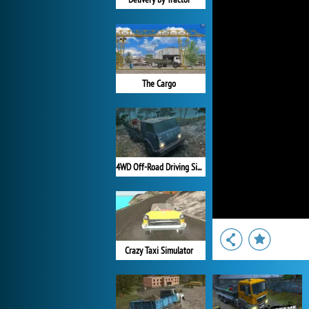
The Cargo
4WD Off-Road Driving Sim
Crazy Taxi Simulator