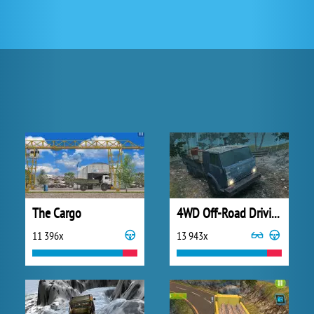
The Cargo
4WD Off-Road Driving Sim
11 396x
13 943x