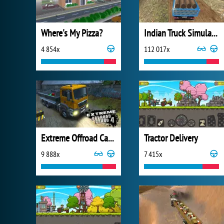
Where's My Pizza?
Indian Truck Simulator 3D
4 854x
112 017x
Extreme Offroad Cargo 4
Tractor Delivery
9 888x
7 415x