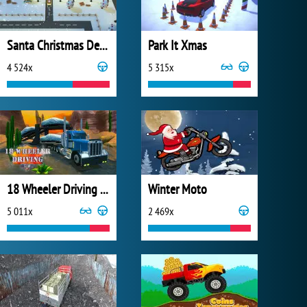
Santa Christmas Delivery 2019
Park It Xmas
4 524x
5 315x
18 Wheeler Driving Sim
Winter Moto
5 011x
2 469x