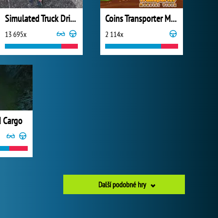
Simulated Truck Driving
Coins Transporter Monster Truck
13 695x
2 114x
d Cargo
Další podobné hry