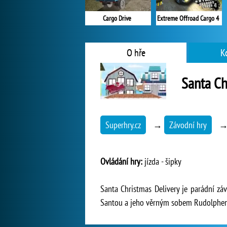
Extreme Offroad Cargo 4
Cargo Drive
O hře
K
Santa Ch
Superhry.cz
→
Závodní hry
Ovládání hry:
jízda - šipky
Santa Christmas Delivery je parádní zá
Santou a jeho věrným sobem Rudolphem p