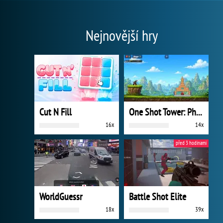
Nejnovější hry
Cut N Fill
One Shot Tower: Physics Destroyer
16x
14x
před 3 hodinami
WorldGuessr
Battle Shot Elite
18x
39x