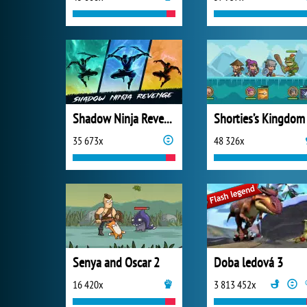
Shadow Ninja Revenge
Shorties’s Kingdom
35 673x
48 326x
Senya and Oscar 2
Doba ledová 3
16 420x
3 813 452x