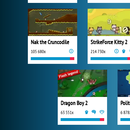
Nak the Cruncodile
StrikeForce Kitty 2
105 680x
214 730x
Dragon Boy 2
Poli
63 551x
6 878