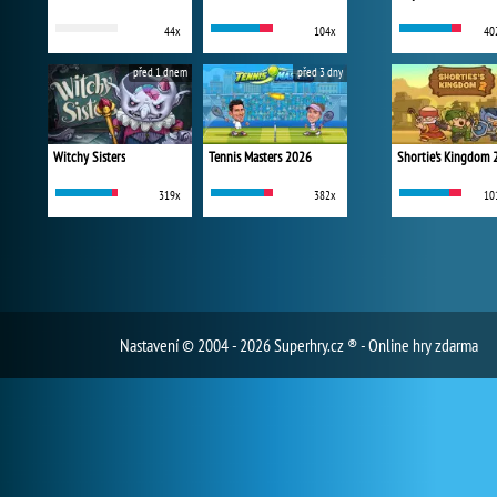
44x
104x
40
před 1 dnem
před 3 dny
Witchy Sisters
Tennis Masters 2026
Shortie's Kingdom 
319x
382x
10
Nastavení
© 2004 - 2026 Superhry.cz ® - Online hry zdarma