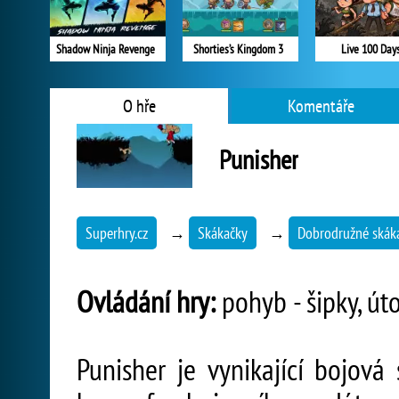
Shadow Ninja Revenge
Shorties’s Kingdom 3
Live 100 Day
O hře
Komentáře
Punisher
Superhry.cz
→
Skákačky
→
Dobrodružné skák
Ovládání hry:
pohyb - šipky, úto
Punisher je vynikající bojová