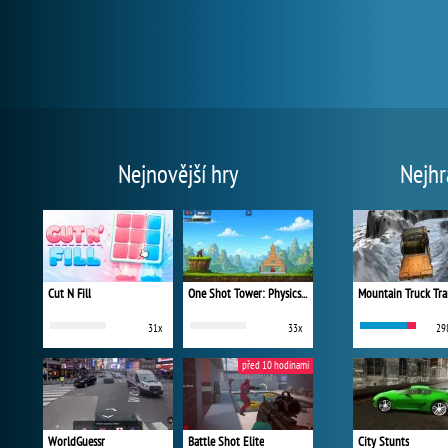
Nejnovější hry
Nejhr
Cut N Fill
One Shot Tower: Physics Destroyer
Mountain Truck Tra
31x
33x
29
před 10 hodinami
WorldGuessr
Battle Shot Elite
City Stunts