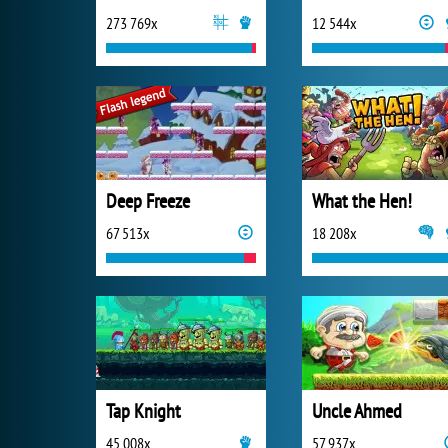
273 769x
12 544x
Deep Freeze
What the Hen!
67 513x
18 208x
Tap Knight
Uncle Ahmed
45 008x
57 937x