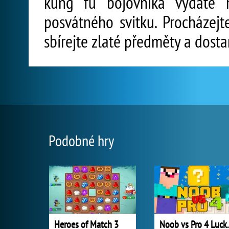
kung fu bojovníka vydáte 
posvátného svitku. Procházejt
sbírejte zlaté předměty a dosta
Podobné hry
Heroes of Match 3
Noob vs 