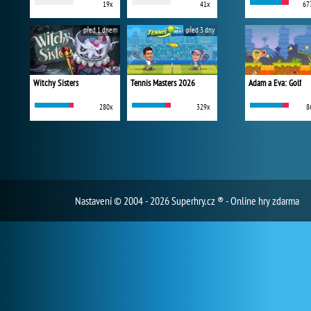
19x
41x
67
před 1 dnem
před 3 dny
Witchy Sisters
Tennis Masters 2026
Adam a Eva: Golf
280x
329x
8
Nastavení
© 2004 - 2026 Superhry.cz ® - Online hry zdarma