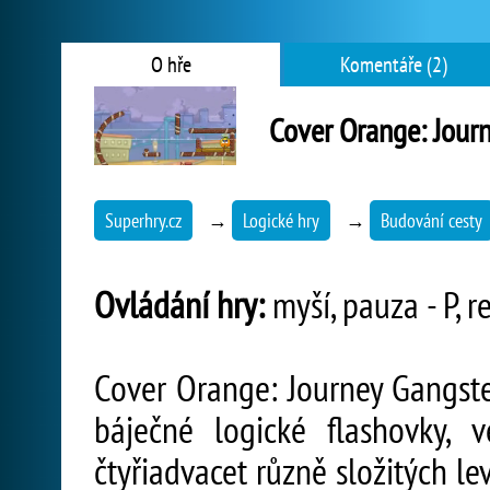
O hře
Komentáře (2)
Cover Orange: Jour
Superhry.cz
→
Logické hry
→
Budování cesty
Ovládání hry:
myší, pauza - P, re
Cover Orange: Journey Gangste
báječné logické flashovky,
čtyřiadvacet různě složitých le