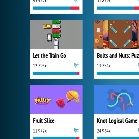
45 452x
51 859x
Let the Train Go
B
12 795x
13 754x
Fruit Slice
Knot Logical Game
11 972x
24 934x