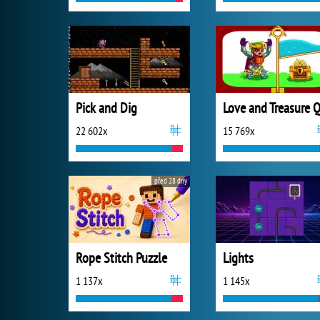
Pick and Dig
22 602x
15 769x
před 28 dny
Rope Stitch Puzzle
Lights
1 137x
1 145x