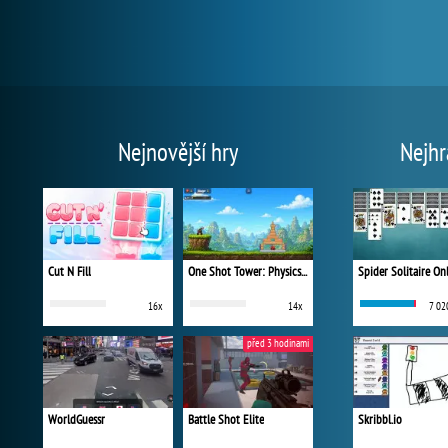
Nejnovější hry
Nejhr
Cut N Fill
One Shot Tower: Physics Destroyer
Spider Solitaire On
16x
14x
7 02
před 3 hodinami
WorldGuessr
Battle Shot Elite
Skribbl.io