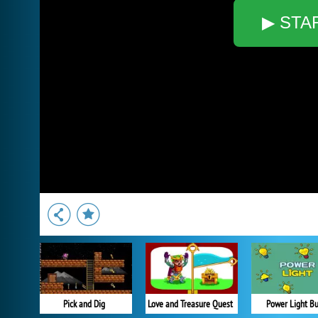
▶ STA
Pick and Dig
Love and Treasure Quest
Power Light Bu