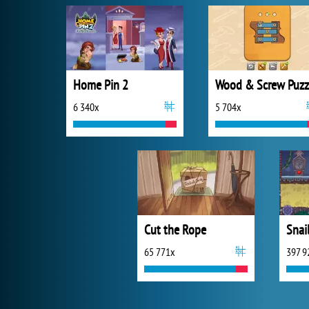
Home Pin 2
Wood & Screw Puzz
6 340x
5 704x
Cut the Rope
65 771x
397 9