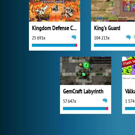
Kingdom Defense Chaos Time
King's Guard
25 691x
104 213x
GemCraft Labyrinth
Válk
57 647x
1 574