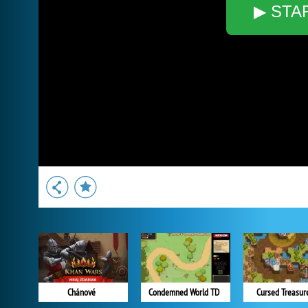
▶ STA
Chánové
Condemned World TD
Cursed Treasur