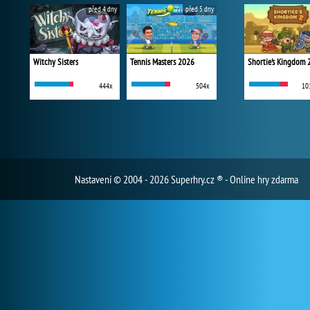
před 4 dny
před 5 dny
Witchy Sisters
Tennis Masters 2026
Shortie's Kingdom 
444x
504x
10
Nastavení
© 2004 - 2026 Superhry.cz ® - Online hry zdarma