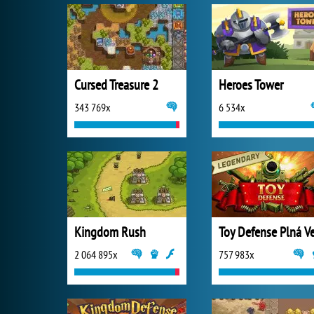
Cursed Treasure 2
Heroes Tower
343 769x
6 534x
Kingdom Rush
2 064 895x
757 983x