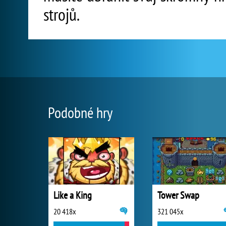
strojů.
Podobné hry
Like a King
Tower Swap
20 418x
321 045x