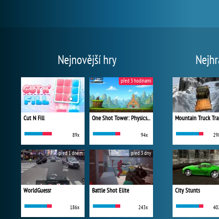
Nejnovější hry
Nejhr
před 3 hodinami
Cut N Fill
One Shot Tower: Physics Destroyer
Mountain Truck Tra
89x
94x
29
před 1 dnem
před 3 dny
WorldGuessr
Battle Shot Elite
City Stunts
186x
243x
40