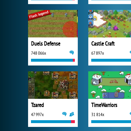
Duels Defense
Castle Craft
748 066x
67 897x
Tzared
TimeWarriors
47 997x
31 814x