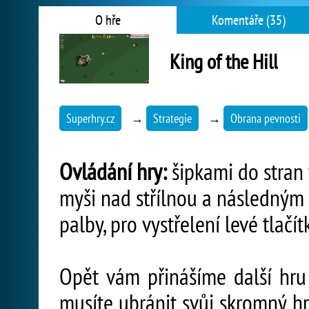
O hře
Komentáře (35)
King of the Hill
Superhry.cz
→
Strategie
→
Obrana pevnosti
Ovládání hry:
šipkami do stran v
myši nad střílnou a následným
palby, pro vystřelení levé tlačí
Opět vám přinášíme další hru
musíte ubránit svůj skromný h