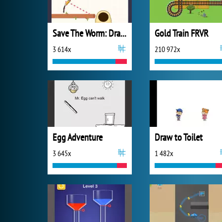
Save The Worm: Draw Puzzle
Gold Train FRVR
3 614x
210 972x
Egg Adventure
Draw to Toilet
3 645x
1 482x