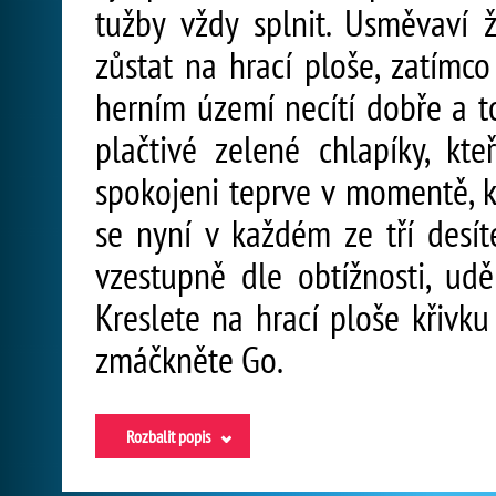
tužby vždy splnit. Usměvaví ž
zůstat na hrací ploše, zatím
herním území necítí dobře a t
plačtivé zelené chlapíky, kt
spokojeni teprve v momentě, 
se nyní v každém ze tří desít
vzestupně dle obtížnosti, ud
Kreslete na hrací ploše křivku
zmáčkněte Go.
Rozbalit popis