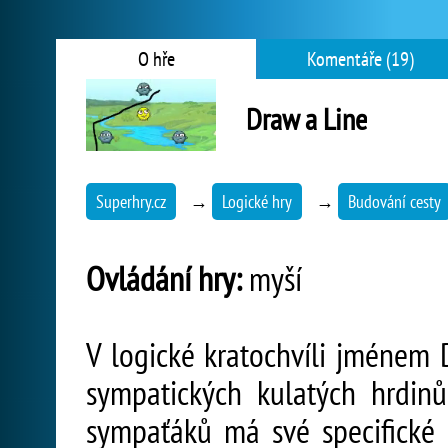
O hře
Komentáře (19)
Draw a Line
Superhry.cz
→
Logické hry
→
Budování cesty
Ovládání hry:
myší
V logické kratochvíli jménem 
sympatických kulatých hrdinů
sympaťáků má své specifické