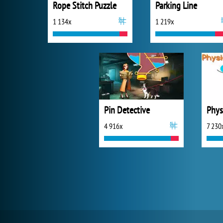
Rope Stitch Puzzle
Parking Line
1 134x
1 219x
Pin Detective
Phys
4 916x
7 230