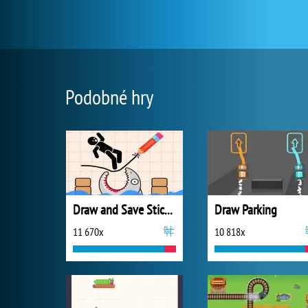
Podobné hry
Draw and Save Stickman
Draw Parking
11 670x
10 818x