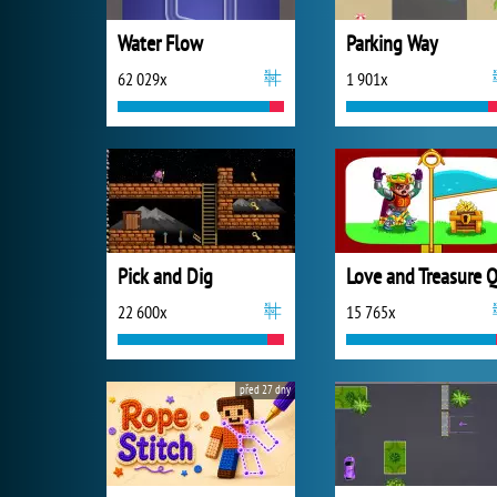
Water Flow
Parking Way
62 029x
1 901x
Pick and Dig
22 600x
15 765x
před 27 dny