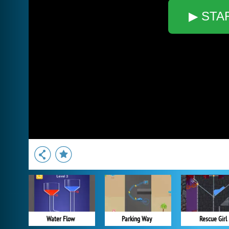
▶ STA
Water Flow
Parking Way
Rescue Girl