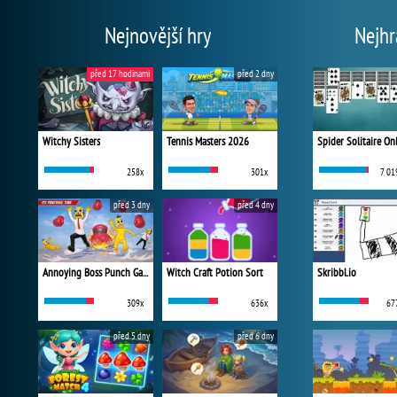
Nejnovější hry
Nejhr
před 17 hodinami
před 2 dny
Witchy Sisters
Tennis Masters 2026
Spider Solitaire On
258x
301x
7 01
před 3 dny
před 4 dny
Annoying Boss Punch Game
Witch Craft Potion Sort
Skribbl.io
309x
636x
67
před 5 dny
před 6 dny