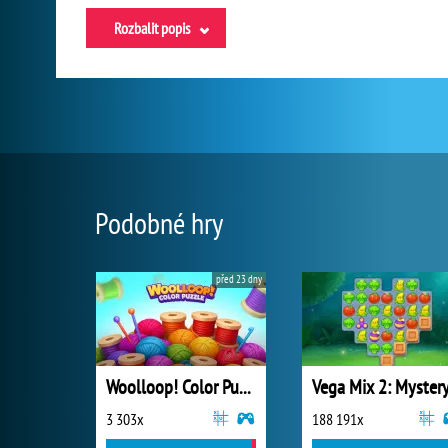
Rozbalit popis
Podobné hry
před 23 dny
Woolloop! Color Puzzle
3 303x
188 191x