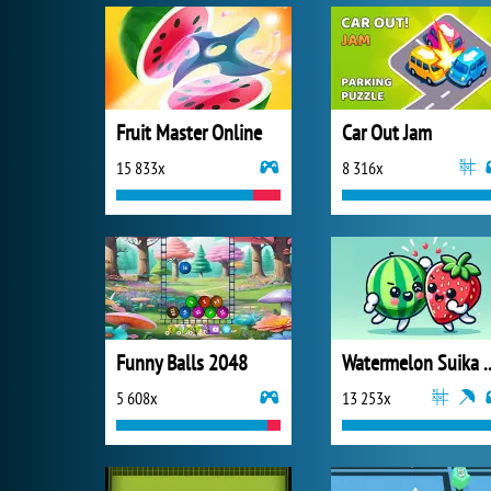
Fruit Master Online
Car Out Jam
15 833x
8 316x
Funny Balls 2048
Watermelon S
5 608x
13 253x