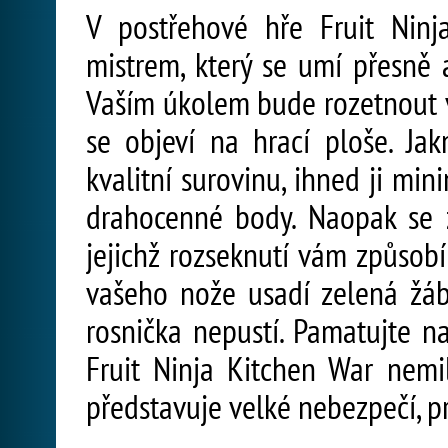
V postřehové hře Fruit Nin
mistrem, který se umí přesně
Vaším úkolem bude rozetnout v
se objeví na hrací ploše. Ja
kvalitní surovinu, ihned ji mi
drahocenné body. Naopak se z
jejichž rozseknutí vám způsobí
vašeho nože usadí zelená žáb
rosnička nepustí. Pamatujte n
Fruit Ninja Kitchen War nemil
představuje velké nebezpečí, p