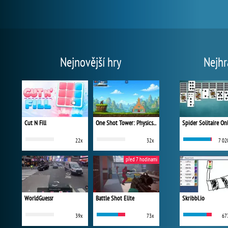
Nejnovější hry
Nejhr
Cut N Fill
One Shot Tower: Physics Destroyer
Spider Solitaire On
22x
32x
7 02
před 7 hodinami
WorldGuessr
Battle Shot Elite
Skribbl.io
39x
73x
67