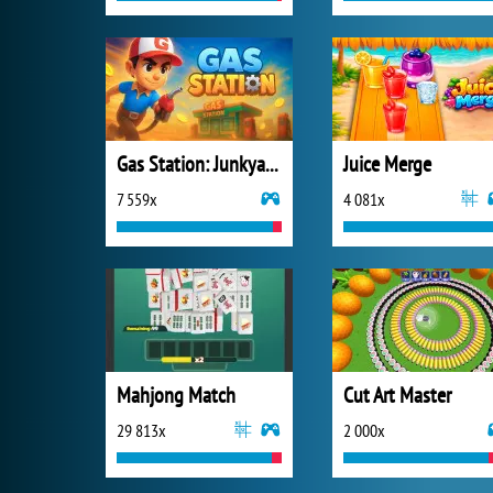
Gas Station: Junkyard Tycoon
Juice Merge
7 559x
4 081x
Mahjong Match
Cut Art Master
29 813x
2 000x