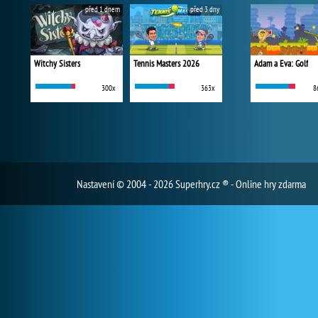
před 1 dnem
před 3 dny
Witchy Sisters
Tennis Masters 2026
Adam a Eva: Golf
300x
363x
8
Nastavení
© 2004 - 2026 Superhry.cz ® - Online hry zdarma