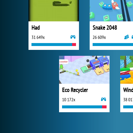
Had
Snake 2048
31 649x
26 609x
Eco Recycler
Wind
10 172x
38 01