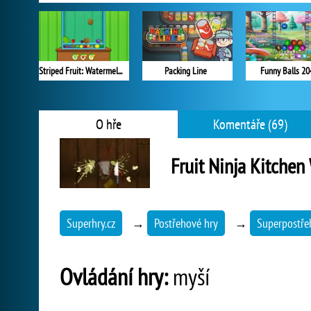
Striped Fruit: Watermelon Land
Packing Line
Funny Balls 20
O hře
Komentáře (69)
Fruit Ninja Kitchen
Superhry.cz
→
Postřehové hry
→
Superpostře
Ovládání hry:
myší