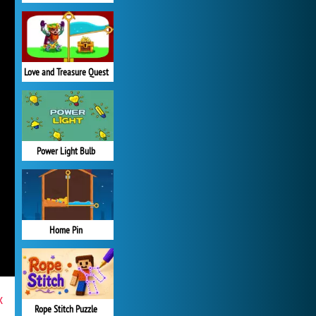
Love and Treasure Quest
Power Light Bulb
Home Pin
x
Rope Stitch Puzzle