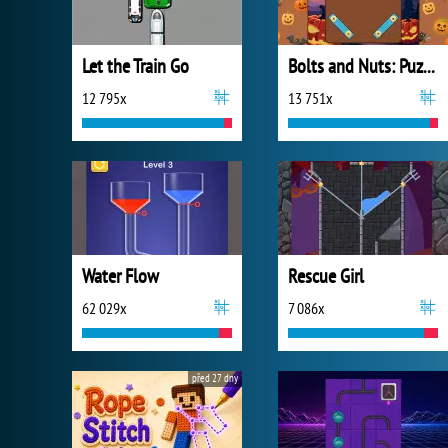
Let the Train Go
Bolts and Nuts: Puzzle
12 795x
13 751x
Water Flow
Rescue Girl
62 029x
7 086x
před 27 dny