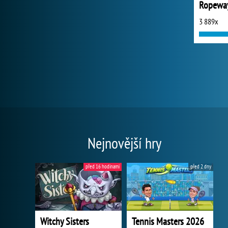
Ropeway
3 889x
Nejnovější hry
před 16 hodinami
před 2 dny
Witchy Sisters
Tennis Masters 2026