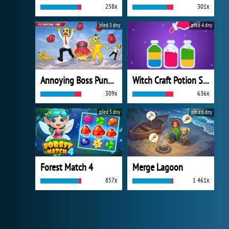
258x
301x
před 3 dny
před 4 dny
Annoying Boss Punch Game
Witch Craft Potion Sort
309x
636x
před 5 dny
před 6 dny
Forest Match 4
Merge Lagoon
857x
1 461x