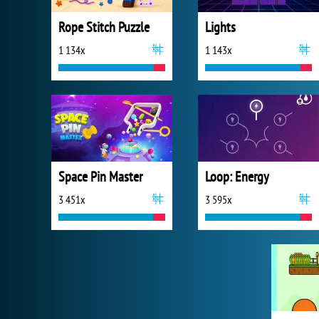
Rope Stitch Puzzle
Lights
1 134x
1 143x
Space Pin Master
Loop: Energy
3 451x
3 595x