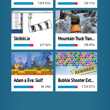
7 019 825x
136 571x
Skribbl.io
Mountain Truck Transport
677 167x
298 093x
Adam a Eva: Golf
Bubble Shooter Extreme
86 196x
5 524 077x