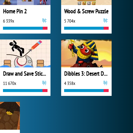
Home Pin 2
Wood & Screw Puzzle
6 339x
5 704x
Draw and Save Stickman
Dibbles 3: Desert Despair
11 670x
4 358x