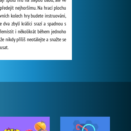
předejít nejhoršímu. Na hrací plochu
vních kolech hry budete instruováni,
 dva zbylí králíci srazí a spadnou s
řemístit i několikrát během jednoho
že nikdy příliš neotálejte a snažte se
usat.