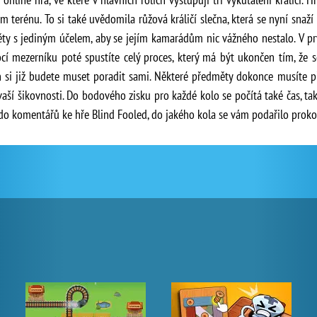
erénu. To si také uvědomila růžová králičí slečna, která se nyní snaží 
ěty s jediným účelem, aby se jejím kamarádům nic vážného nestalo. V pr
í mezerníku poté spustíte celý proces, který má být ukončen tím, že se
 si již budete muset poradit sami. Některé předměty dokonce musíte p
vaší šikovnosti. Do bodového zisku pro každé kolo se počítá také čas, tak
 do komentářů ke hře Blind Fooled, do jakého kola se vám podařilo proko