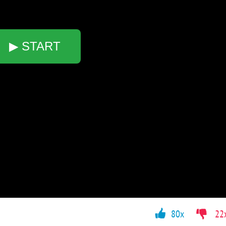
▶ START
80x
22