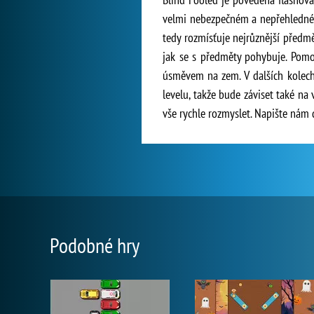
velmi nebezpečném a nepřehledném t
tedy rozmísťuje nejrůznější předm
jak se s předměty pohybuje. Pomoc
úsměvem na zem. V dalších kolech
levelu, takže bude záviset také na 
vše rychle rozmyslet. Napište nám
Podobné hry