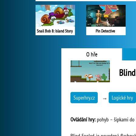
Snail Bob 8: Island Story
Pin Detective
O hře
Blind
Superhry.cz
→
Logické hry
Ovládání hry:
pohyb – šipkami do s
Blind Fooled je povedená flashová o