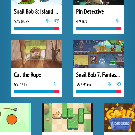
Snail Bob 8: Island Story
Pin Detective
525 807x
4 916x
Cut the Rope
Snail Bob 7: Fantasy Story
65 771x
397 916x