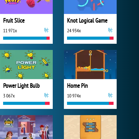
Fruit Slice
Knot Logical Game
11 971x
24 934x
Power Light Bulb
Home Pin
3 067x
10 974x