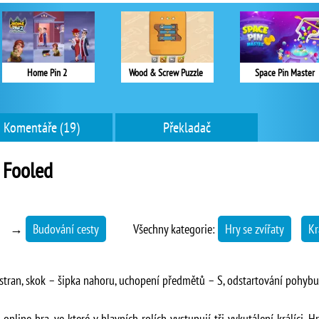
Home Pin 2
Wood & Screw Puzzle
Space Pin Master
Komentáře (19)
Překladač
 Fooled
→
Budování cesty
Všechny kategorie:
Hry se zvířaty
Kr
tran, skok – šipka nahoru, uchopení předmětů – S, odstartování pohybu 
nline hra, ve které v hlavních rolích vystupují tři vykutálení králíci. H