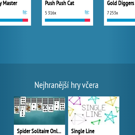
 Master
Push Push Cat
Gold Diggers
5 316x
7 253x
Nejhranější hry včera
Spider Solitaire Online
Single Line