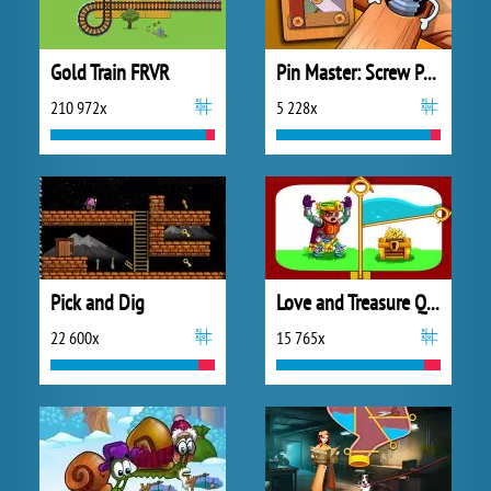
Gold Train FRVR
Pin Master: Screw Puzzle Quest
210 972x
5 228x
Pick and Dig
Love and Treasure Quest
22 600x
15 765x