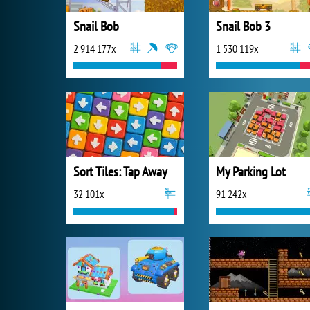
Snail Bob
Snail Bob 3
2 914 177x
1 530 119x
Sort Tiles: Tap Away
My Parking Lot
32 101x
91 242x