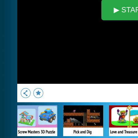
▶ STA
Screw Masters 3D Puzzle
Pick and Dig
Love and Treasure