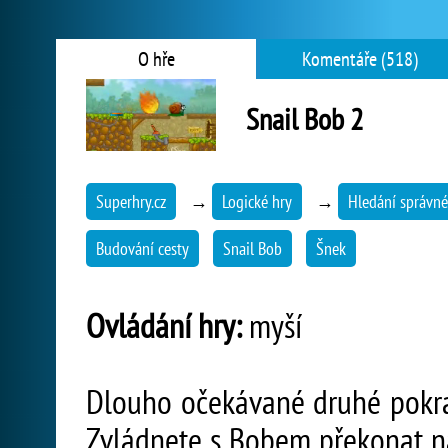
O hře
Komentáře (518)
Snail Bob 2
Superhry.cz
→
Logické hry
→
Hledání správné
Budování cesty
Snail Bob
Šnek
Ovládání hry:
myší
Dlouho očekávané druhé pokrač
Zvládnete s Bobem překonat ná