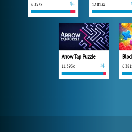
6 357x
12 813x
Arrow Tap Puzzle
11 393x
6 381