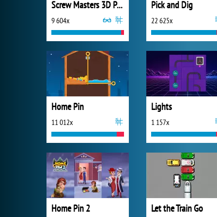
Screw Masters 3D Puzzle
Pick and Dig
9 604x
22 625x
Home Pin
Lights
11 012x
1 157x
Home Pin 2
Let the Train Go