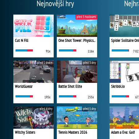
Nejnovější hry
Nejhr
před 5 hodinami
Cut N Fill
One Shot Tower: Physics Destroyer
Spider Solitaire On
91x
116x
7 02
před 1 dnem
před 3 dny
WorldGuessr
Battle Shot Elite
Skribbl.io
195x
255x
67
před 4 dny
před 5 dny
Witchy Sisters
Tennis Masters 2026
Adam a Eva: Golf