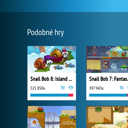
Podobné hry
Snail Bob 8: Island Story
Snail 
525 850x
397 943x