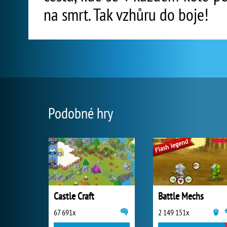
na smrt. Tak vzhůru do boje!
Podobné hry
Castle Craft
Battle Mechs
67 691x
2 149 151x