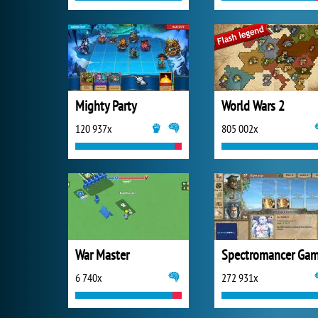
Mighty Party
World Wars 2
120 937x
805 002x
War Master
6 740x
272 931x