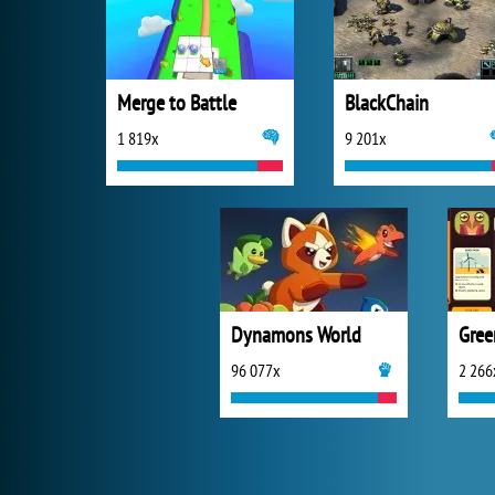
Merge to Battle
BlackChain
1 819x
9 201x
Dynamons World
96 077x
2 266