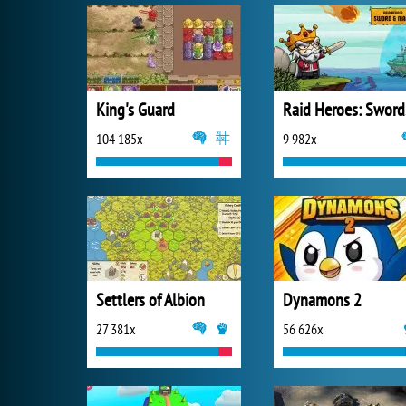
King's Guard
Ra
104 185x
9 982x
Settlers of Albion
Dynamons 2
27 381x
56 626x