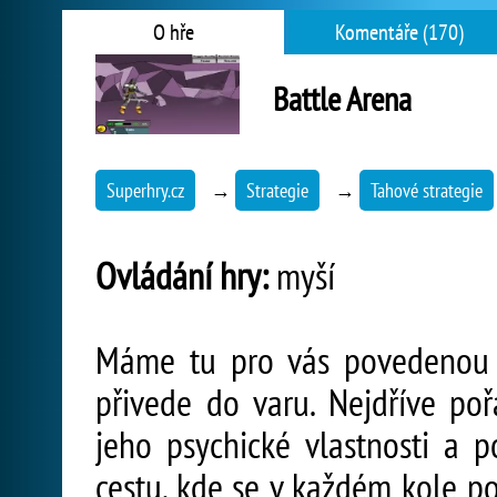
O hře
Komentáře (170)
Battle Arena
Superhry.cz
→
Strategie
→
Tahové strategie
Ovládání hry:
myší
Máme tu pro vás povedenou bo
přivede do varu. Nejdříve poř
jeho psychické vlastnosti a
cestu, kde se v každém kole po