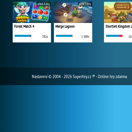
před 4 dny
před 5 dny
Forest Match 4
Merge Lagoon
Shortie's Kingdom 
782x
1 300x
10
Nastavení
© 2004 - 2026 Superhry.cz ® - Online hry zdarma