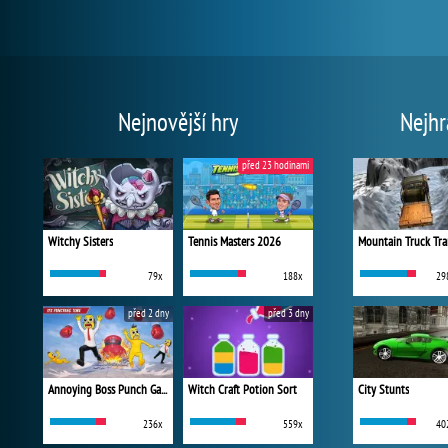
Nejnovější hry
Nejhr
před 23 hodinami
Witchy Sisters
Tennis Masters 2026
Mountain Truck Tra
79x
188x
29
před 2 dny
před 3 dny
Annoying Boss Punch Game
Witch Craft Potion Sort
City Stunts
236x
559x
40