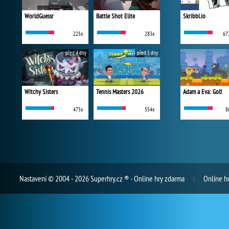
WorldGuessr
Battle Shot Elite
Skribbl.io
225x
283x
67
před 4 dny
před 5 dny
Witchy Sisters
Tennis Masters 2026
Adam a Eva: Golf
475x
554x
8
Nastavení
© 2004 - 2026 Superhry.cz ® - Online hry zdarma
Online h