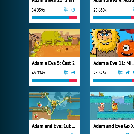
Adam a Eva 10: Sníh
34 959x
25 630x
Adam a Eva 5: Část 2
Adam a Eva 11: Mimoz
46 004x
25 826x
Adam and Eve: Cut the Ropes
A