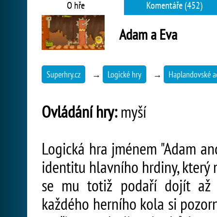
O hře
Komentáře (452)
Adam a Eva
Superhry.cz
→
Logické hry
→
Haplandovské a
Ovládání hry:
myší
Logická hra jménem "Adam and
identitu hlavního hrdiny, který
se mu totiž podaří dojít až
každého herního kola si pozor