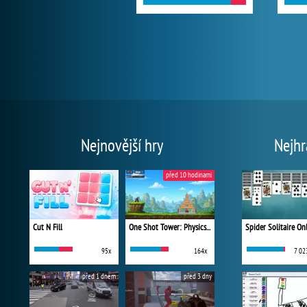
Nejnovější hry
Nejhr
před 10 hodinami
Cut N Fill
One Shot Tower: Physics Destroyer
Spider Solitaire On
95x
164x
7 02
před 1 dnem
před 3 dny