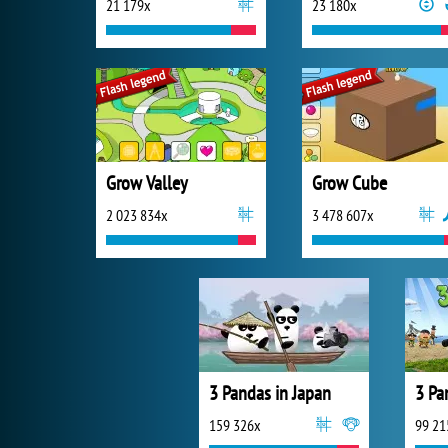
21 179x
23 180x
Grow Valley
Grow Cube
2 023 834x
3 478 607x
3 Pandas in Japan
3 Pa
159 326x
99 21