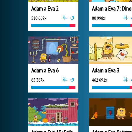
Adam a Eva 2
Ada
510 669x
80 998x
Adam a Eva 6
Adam a Eva 3
65 367x
462 691x