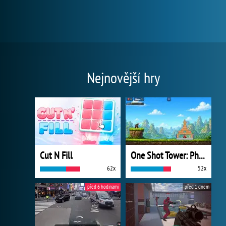
Nejnovější hry
Cut N Fill
One Shot Tower: Physics Destroyer
62x
52x
před 6 hodinami
před 1 dnem