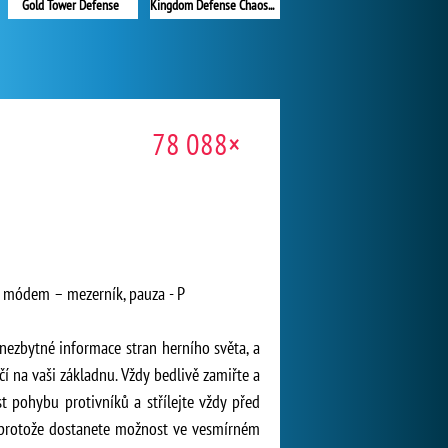
Gold Tower Defense
Kingdom Defense Chaos Time
78 088×
m módem – mezerník, pauza - P
nezbytné informace stran herního světa, a
í na vaši základnu. Vždy bedlivě zamiřte a
st pohybu protivníků a střílejte vždy před
 protože dostanete možnost ve vesmírném