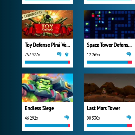
Toy Defense Plná Verze
Space Tower Defense 2
757 927x
12 265x
Endless Siege
Last Mars Tower
46 292x
90 530x