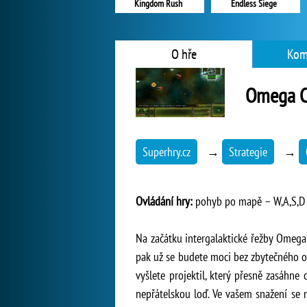
Kingdom Rush
Endless Siege
O hře
Kom
Omega Cr
Superhry.cz
→
Strategie
→
Ovládání hry:
pohyb po mapě – W,A,S,D n
Na začátku intergalaktické řežby Omega
pak už se budete moci bez zbytečného ot
vyšlete projektil, který přesně zasáhne
nepřátelskou loď. Ve vašem snažení se