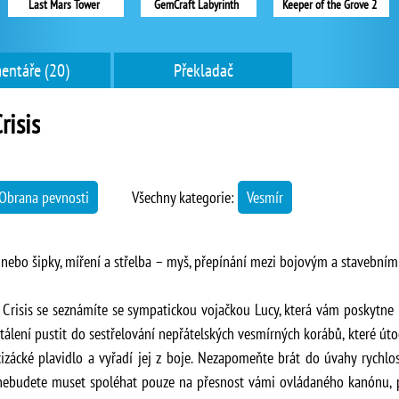
Last Mars Tower
GemCraft Labyrinth
Keeper of the Grove 2
entáře (20)
Překladač
isis
Obrana pevnosti
Všechny kategorie:
Vesmír
ebo šipky, míření a střelba – myš, přepínání mezi bojovým a stavební
 Crisis se seznámíte se sympatickou vojačkou Lucy, která vám poskytne 
álení pustit do sestřelování nepřátelských vesmírných korábů, které útoč
 cizácké plavidlo a vyřadí jej z boje. Nezapomeňte brát do úvahy rychlo
 nebudete muset spoléhat pouze na přesnost vámi ovládaného kanónu,