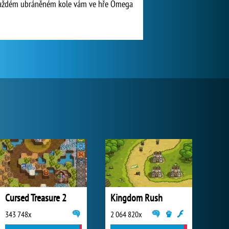
Po každém ubráněném kole vám ve hře Omega
Cursed Treasure 2
Kingdom Rush
343 748x
2 064 820x