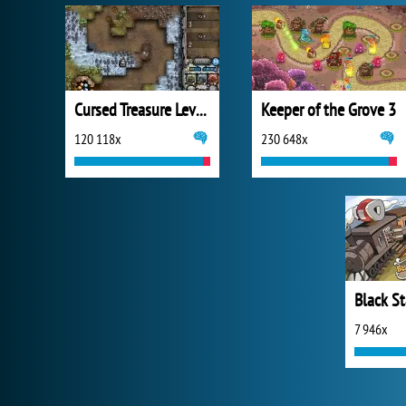
Cursed Treasure Level Pack
Keeper of the Grove 3
120 118x
230 648x
7 946x