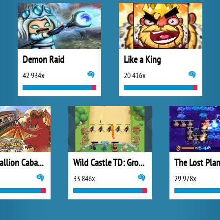
Demon Raid
Like a King
42 934x
20 416x
Black Stallion Cabaret
Wild Castle TD: Grow Empire
33 846x
29 978x