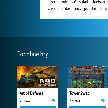
prostoru, mimo vaši základnu, budovat 
Crisis bude dovoleno zlepšit stávající te
Podobné hry
Art of Defense
Tower Swap
26 876x
320 984x