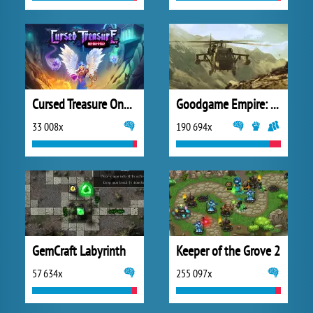
Cursed Treasure One and Half
Goodgame Empire: World War 3
33 008x
190 694x
GemCraft Labyrinth
Keeper of the Grove 2
57 634x
255 097x