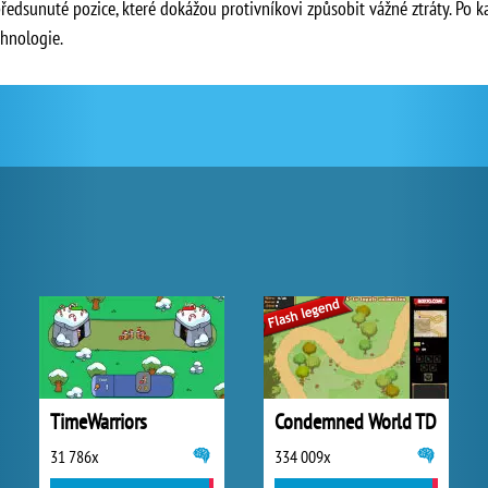
předsunuté pozice, které dokážou protivníkovi způsobit vážné ztráty. 
chnologie.
TimeWarriors
Condemned World TD
31 786x
334 009x