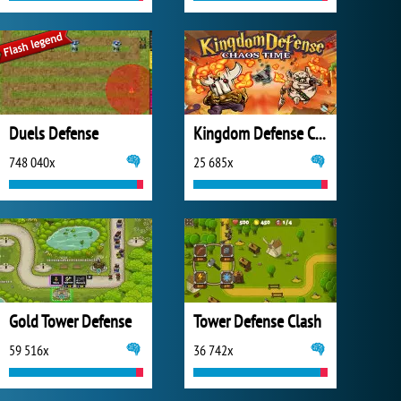
Duels Defense
Kingdom Defense Chaos Time
748 040x
25 685x
Gold Tower Defense
Tower Defense Clash
59 516x
36 742x