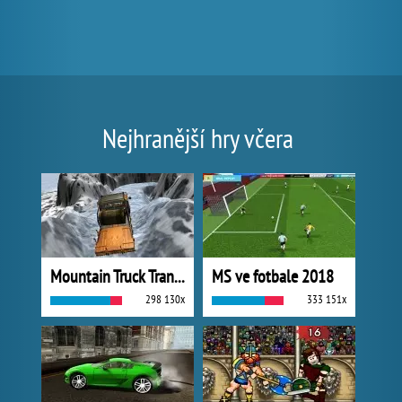
Nejhranější hry včera
Mountain Truck Transport
MS ve fotbale 2018
298 130x
333 151x