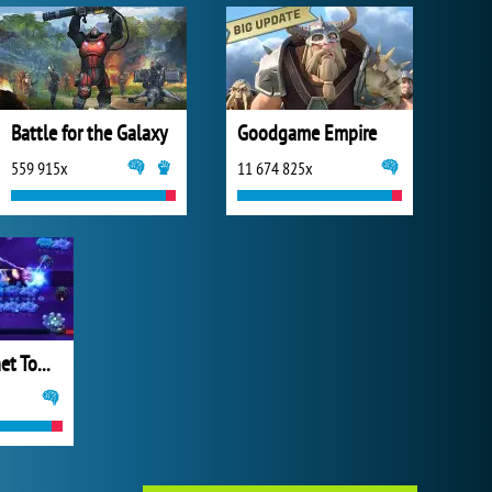
Battle for the Galaxy
Goodgame Empire
559 915x
11 674 825x
The Lost Planet Tower Defense