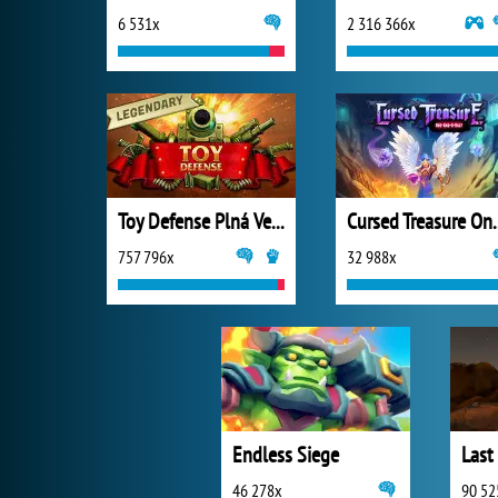
6 531x
2 316 366x
Toy Defense Plná Verze
Cursed Trea
757 796x
32 988x
Endless Siege
Last
46 278x
90 52