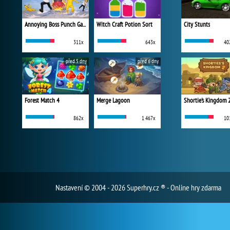
Annoying Boss Punch Game
Witch Craft Potion Sort
City Stunts
311x
643x
40
před 5 dny
před 6 dny
Forest Match 4
Merge Lagoon
Shortie's Kingdom 
862x
1 467x
10
Nastavení
© 2004 - 2026 Superhry.cz ® - Online hry zdarma