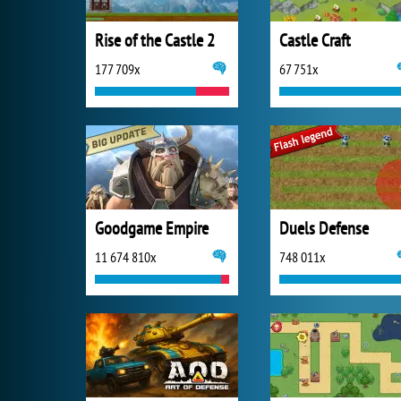
Rise of the Castle 2
Castle Craft
177 709x
67 751x
Goodgame Empire
Duels Defense
11 674 810x
748 011x