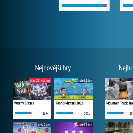
Nejnovější hry
Nejhr
před 23 hodinami
před 2 dny
Witchy Sisters
Tennis Masters 2026
Mountain Truck Tra
265x
307x
29
před 3 dny
před 4 dny