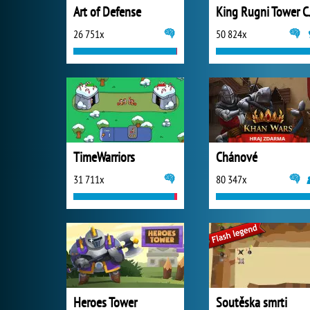
Art of Defense
King R
26 751x
50 824x
TimeWarriors
Chánové
31 711x
80 347x
Heroes Tower
Soutěska smrti