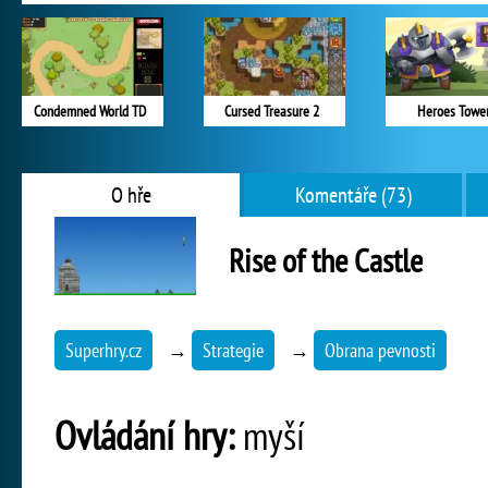
Condemned World TD
Cursed Treasure 2
Heroes Towe
O hře
Komentáře (73)
Rise of the Castle
Superhry.cz
→
Strategie
→
Obrana pevnosti
Ovládání hry:
myší