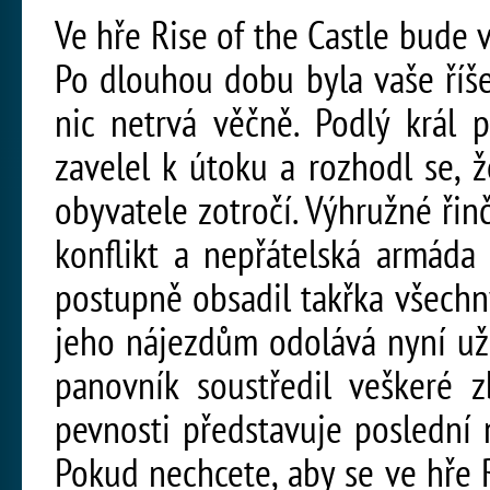
Ve hře Rise of the Castle bude 
Po dlouhou dobu byla vaše říš
nic netrvá věčně. Podlý král 
zavelel k útoku a rozhodl se, 
obyvatele zotročí. Výhružné řin
konflikt a nepřátelská armáda 
postupně obsadil takřka všechn
jeho nájezdům odolává nyní už 
panovník soustředil veškeré z
pevnosti představuje poslední m
Pokud nechcete, aby se ve hře R