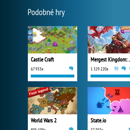
Podobné hry
Castle Craft
Mergest King
67 933x
1 329 220x
World Wars 2
State.io
805 109x
37 397x