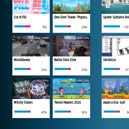
Cut N Fill
One Shot Tower: Physics Destroyer
Spider Solitaire On
95x
159x
7 02
před 1 dnem
před 3 dny
WorldGuessr
Battle Shot Elite
Skribbl.io
225x
274x
67
před 4 dny
před 5 dny
Witchy Sisters
Tennis Masters 2026
Adam a Eva: Golf
475x
547x
8