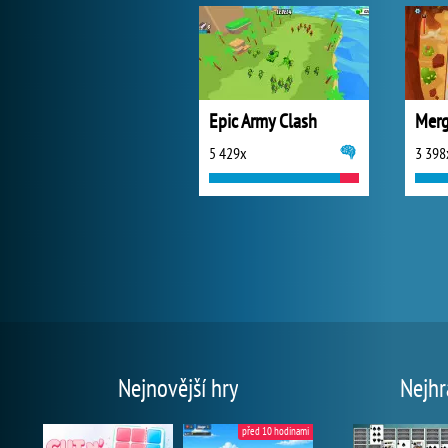
Epic Army Clash
Merg
5 429x
3 398
Nejnovější hry
Nejhr
před 10 hodinami