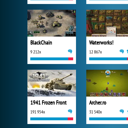
BlackChain
Waterworks!
9 212x
12 867x
1941 Frozen Front
Archer.ro
191 954x
31 540x