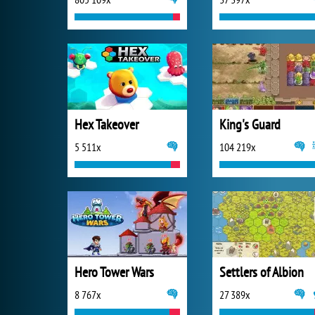
Hex Takeover
King's Guard
5 511x
104 219x
Hero Tower Wars
Settlers of Albion
8 767x
27 389x