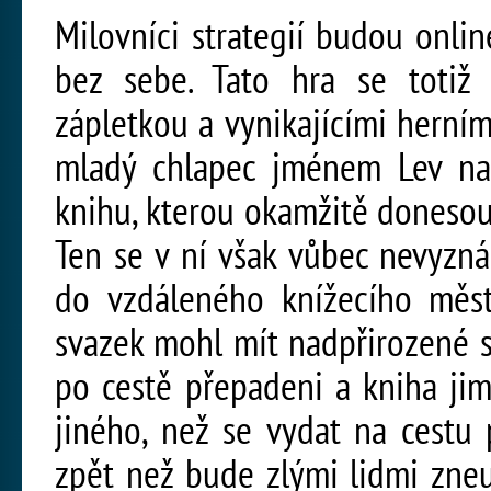
Milovníci strategií budou onlin
bez sebe. Tato hra se totiž 
zápletkou a vynikajícími herním
mladý chlapec jménem Lev na
knihu, kterou okamžitě donesou
Ten se v ní však vůbec nevyzná
do vzdáleného knížecího měst
svazek mohl mít nadpřirozené s
po cestě přepadeni a kniha ji
jiného, než se vydat na cestu 
zpět než bude zlými lidmi zneu