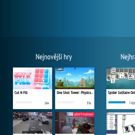
Nejnovější hry
Nejhr
Cut N Fill
One Shot Tower: Physics Destroyer
Spider Solitaire On
26x
33x
7 02
před 9 hodinami