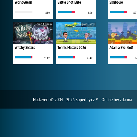
WorldGuessr
Battle Shot Elite
Skribbl.io
41x
89x
67
před 1 dnem
před 3 dny
Witchy Sisters
Tennis Masters 2026
Adam a Eva: Golf
311x
374x
8
Nastavení
© 2004 - 2026 Superhry.cz ® - Online hry zdarma