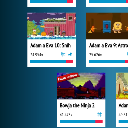
Adam a Eva 10: Sníh
34 954x
25 626x
Bowja the Ninja 2
Adam
41 475x
49 81