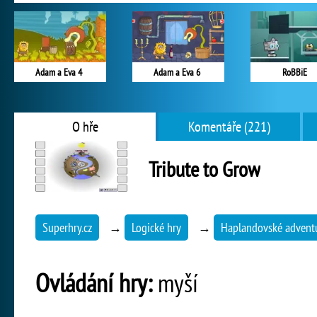
Adam a Eva 4
Adam a Eva 6
RoBBiE
O hře
Komentáře (221)
Tribute to Grow
Superhry.cz
→
Logické hry
→
Haplandovské advent
Ovládání hry:
myší