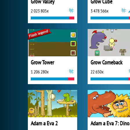
Grow Valley
Grow Cube
2 023 805x
3 478 566x
Grow Tower
Grow Comeback
1 206 280x
22 650x
Adam a Eva 2
Ada