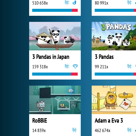
510 658x
80 991x
3 Pandas in Japan
3 Pandas
159 318x
99 211x
RoBBiE
Adam a Eva 3
14 839x
462 674x