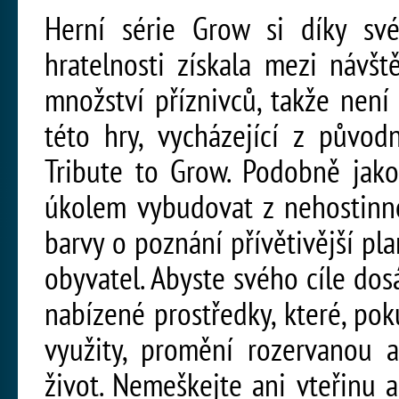
Herní série Grow si díky své
hratelnosti získala mezi návš
množství příznivců, takže není 
této hry, vycházející z původ
Tribute to Grow. Podobně jak
úkolem vybudovat z nehostinn
barvy o poznání přívětivější pl
obyvatel. Abyste svého cíle do
nabízené prostředky, které, p
využity, promění rozervanou a
život. Nemeškejte ani vteřinu 