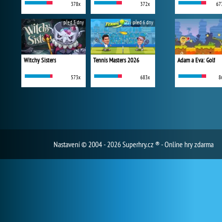
378x
372x
67
před 5 dny
před 6 dny
Witchy Sisters
Tennis Masters 2026
Adam a Eva: Golf
573x
683x
8
Nastavení
© 2004 - 2026 Superhry.cz ® - Online hry zdarma