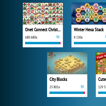
Onet Connect Christmas
Winter Hexa Stack
680 680x
8 130x
City Blocks
23 801x
129 3