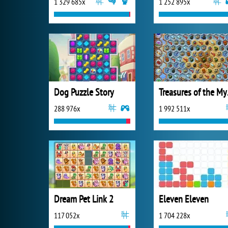
1 329 685x
1 252 895x
Dog Puzzle Story
Trea
288 976x
1 992 511x
Dream Pet Link 2
Eleven Eleven
117 052x
1 704 228x