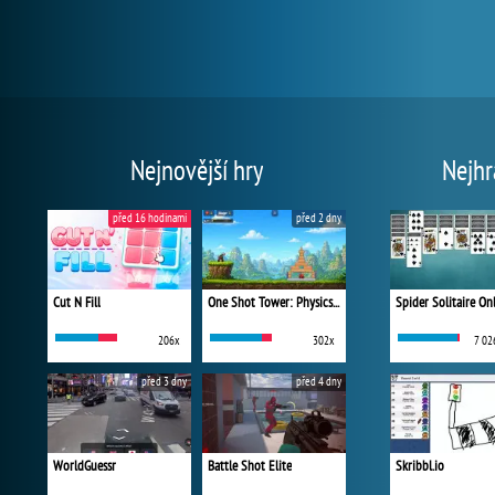
Nejnovější hry
Nejhr
před 16 hodinami
před 2 dny
Cut N Fill
One Shot Tower: Physics Destroyer
Spider Solitaire On
206x
302x
7 02
před 3 dny
před 4 dny
WorldGuessr
Battle Shot Elite
Skribbl.io