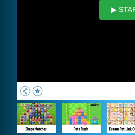
▶ STA
ShapeMatcher
Pets Rush
Dream Pet Link O