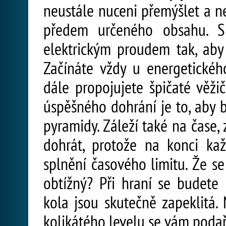
neustále nuceni přemýšlet a 
předem určeného obsahu. Sn
elektrickým proudem tak, aby
Začínáte vždy u energetického
dále propojujete špičaté věži
úspěšného dohrání je to, aby 
pyramidy. Záleží také na čase,
dohrát, protože na konci ka
splnění časového limitu. Že se
obtížný? Při hraní se budete
kola jsou skutečně zapeklitá
kolikátého levelu se vám podaři