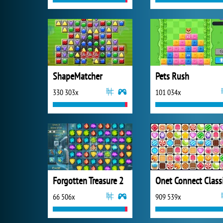
ShapeMatcher
Pets Rush
330 303x
101 034x
Forgotten Treasure 2
Onet Connect Class
66 506x
909 539x