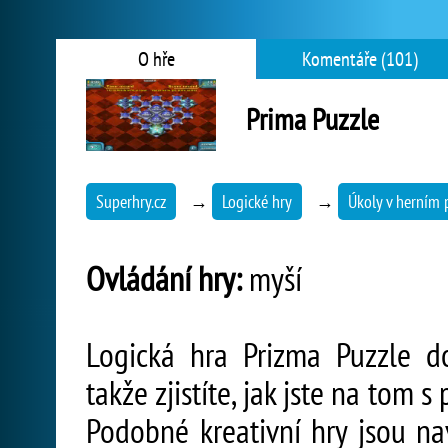
O hře
Komentáře (101)
Prima Puzzle
Superhry.cz
→
Logické hry
→
Úkoly v herním 
Ovládání hry:
myší
Logická hra Prizma Puzzle d
takže zjistíte, jak jste na tom
Podobné kreativní hry jsou nav