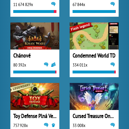
11 674 829x
67 844x
Chánové
Condemned World TD
80 392x
334 011x
Toy Defense Plná Verze
Cursed Treasure One and Half
757 928x
33 008x