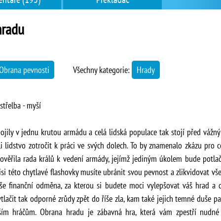
hradu
Obrana pevnosti
Všechny kategorie:
Hrady
třelba - myší
pojily v jednu krutou armádu a celá lidská populace tak stojí před váž
leli lidstvo zotročit k práci ve svých dolech. To by znamenalo zkázu pro c
věřila rada králů k vedení armády, jejímž jediným úkolem bude potlači
misi této chytlavé flashovky musíte ubránit svou pevnost a zlikvidovat v
vaše finanční odměna, za kterou si budete moci vylepšovat váš hrad a 
ačit tak odporné zrůdy zpět do říše zla, kam také jejich temné duše pat
pším hráčům. Obrana hradu je zábavná hra, která vám zpestří nudné