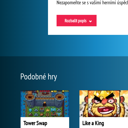
Nezapomeňte se s vašimi herními úspěc
Rozbalit popis
Podobné hry
Tower Swap
Like a King