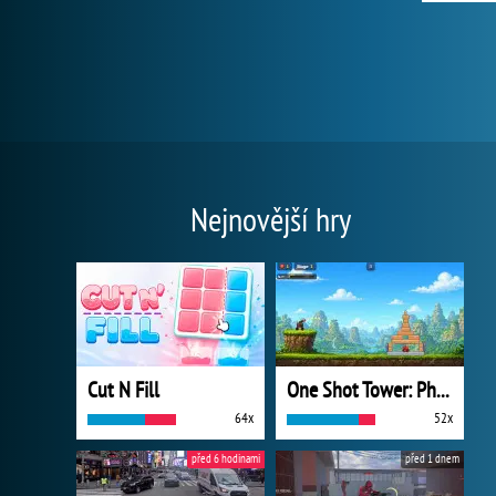
Nejnovější hry
Cut N Fill
One Shot Tower: Physics Destroyer
64x
52x
před 6 hodinami
před 1 dnem