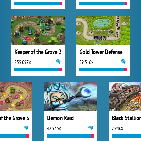
Keeper of the Grove 2
Gold Tower Defense
255 097x
59 516x
f the Grove 3
Demon Raid
42 935x
7 946x