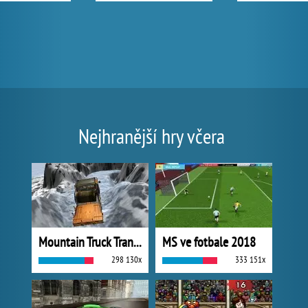
Nejhranější hry včera
Mountain Truck Transport
MS ve fotbale 2018
298 130x
333 151x