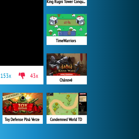
King Rugni Tower Conquest
TimeWarriors
153x
43x
Chánové
Condemned World TD
Toy Defense Plná Verze