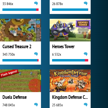
33 846x
26 878x
Cursed Treasure 2
Heroes Tower
343 750x
6 532x
Duels Defense
Kingdom Defense Chaos Time
748 045x
25 685x