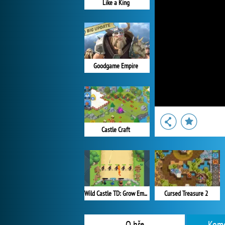
Like a King
Goodgame Empire
Castle Craft
Wild Castle TD: Grow Empire
Cursed Treasure 2
O hře
Kome