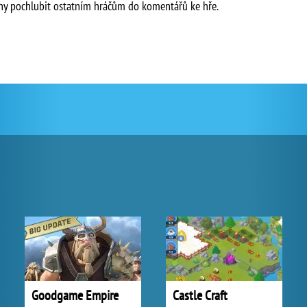
hy pochlubit ostatním hráčům do komentářů ke hře.
Goodgame Empire
Castle Craft