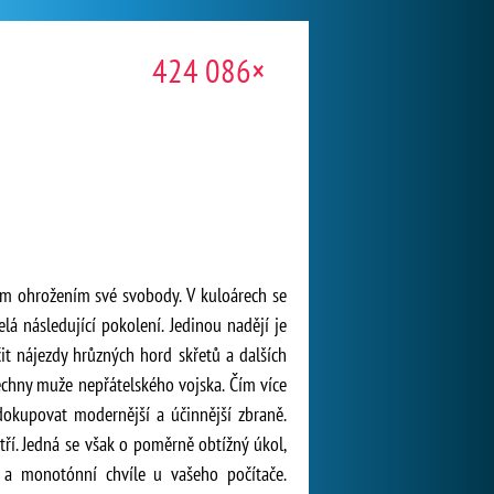
424 086×
ným ohrožením své svobody. V kuloárech se
elá následující pokolení. Jedinou nadějí je
t nájezdy hrůzných hord skřetů a dalších
šechny muže nepřátelského vojska. Čím více
dokupovat modernější a účinnější zbraně.
ří. Jedná se však o poměrně obtížný úkol,
 a monotónní chvíle u vašeho počítače.