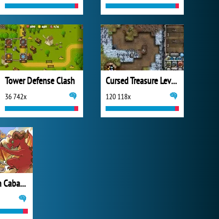
Tower Defense Clash
Cursed Treasure Level Pack
36 742x
120 118x
Black Stallion Cabaret