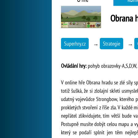
Obrana 
Superhry.cz
→
Strategie
→
Ovládání hry:
pohyb obrazovky-A,S,D,W, s
V online hře Obrana hradu se zlé síly s
totiž šušká, že si zlolajní skřeti usmys
udatný vojevůdce Strongbow, kterého po
prokletých stvoření z říše zla. V každé 
nepřátel zlikvidujete, tím větší bude 
Postupně musíte dobýt celou mapu a vytl
který se podaří splnit jen těm nejle