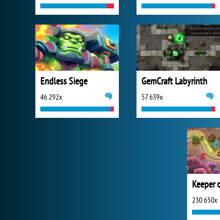
Endless Siege
GemCraft Labyrinth
46 292x
57 639x
Keeper o
230 650x