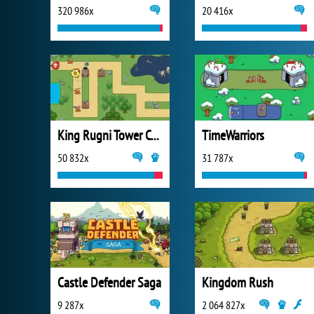
320 986x
20 416x
King Rugni Tower Conquest
TimeWarriors
50 832x
31 787x
Castle Defender Saga
Kingdom Rush
9 287x
2 064 827x