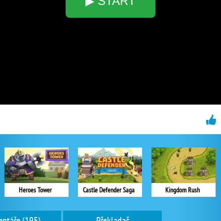
▶ START
Heroes Tower
Castle Defender Saga
Kingdom Rush
ntáře (195)
Překladač