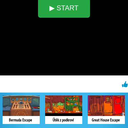
▶ START
Bermuda Escape
Útěk z podkroví
Great House Escape