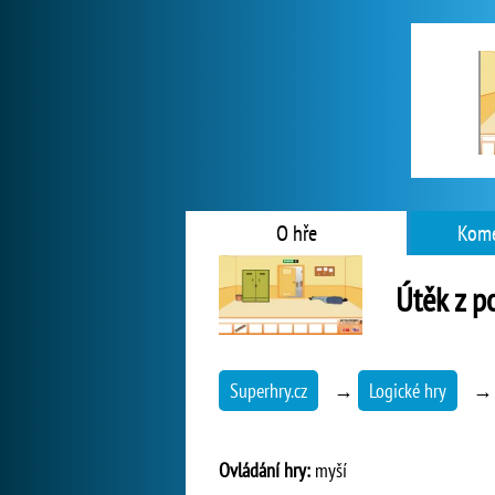
O hře
Kome
Útěk z p
Superhry.cz
→
Logické hry
Ovládání hry:
myší