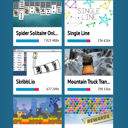
Spider Solitaire Online
Single Line
7 023 488x
136 626x
Skribbl.io
Mountain Truck Transport
677 249x
298 156x