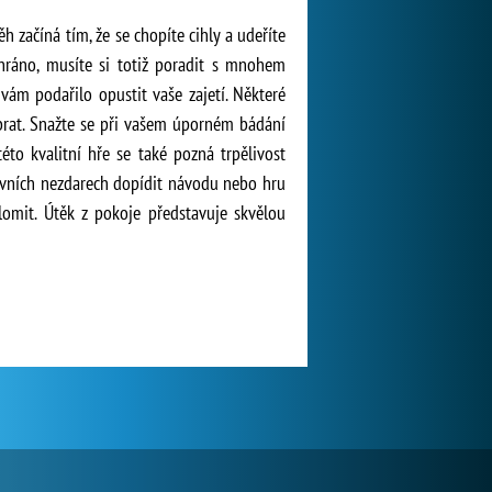
ěh začíná tím, že se chopíte cihly a udeříte
yhráno, musíte si totiž poradit s mnohem
vám podařilo opustit vaše zajetí. Některé
abrat. Snažte se při vašem úporném bádání
éto kvalitní hře se také pozná trpělivost
prvních nezdarech dopídit návodu nebo hru
lomit. Útěk z pokoje představuje skvělou