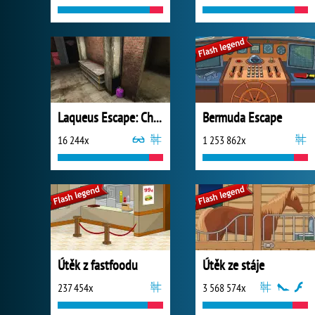
Laqueus Escape: Chapter 2
Bermuda Escape
16 244x
1 253 862x
Útěk z fastfoodu
Útěk ze stáje
237 454x
3 568 574x