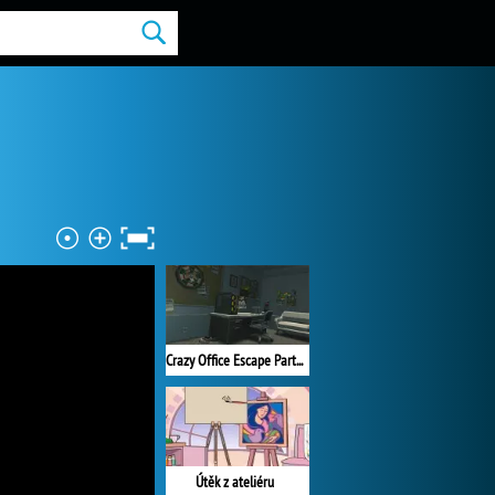
Crazy Office Escape Part 1
Útěk z ateliéru