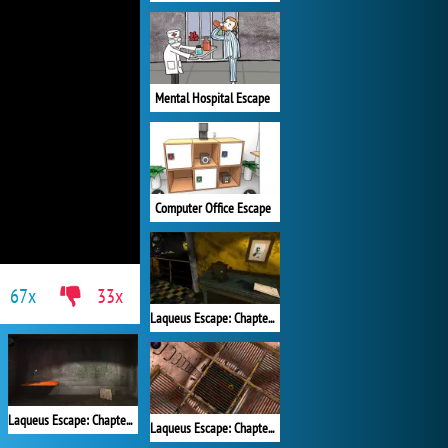
Mental Hospital Escape
Computer Office Escape
67x
33x
Laqueus Escape: Chapter VI
Laqueus Escape: Chapter 1
Laqueus Escape: Chapter 4