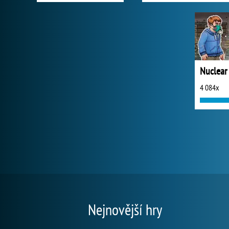
Nuclear
4 084x
Nejnovější hry