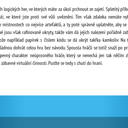
h logických her, ve kterých máte za úkol prchnout ze zajetí. Spletitý příb
ti, ve které jste proti své vůli uvězněni. Tím však zdaleka nemáte v
 místnostech co nejvíce artefaktů, a ty poté správně uplatněte, aby se 
né jsou však rafinovaně ukryty, takže vám dá jejich nalezení pořádně z
ože například papírek s číslem kódu se dá ukrýt takřka kamkoliv. Na t
zvládnou dohrát celou hru bez návodu. Spousta hráčů se totiž snaží po 
 pevný charakter neúprosného hráče, který se nenechá jen tak něčím z
 zábavné virtuální činnosti. Pusťte se tedy s chutí do hraní.