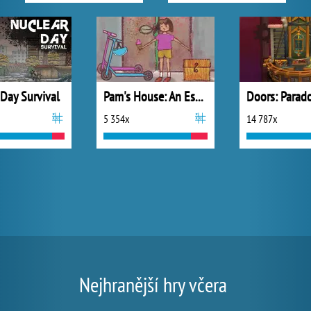
 Day Survival
Pam's House: An Escape Game
Doors: Parad
5 354x
14 787x
Nejhranější hry včera