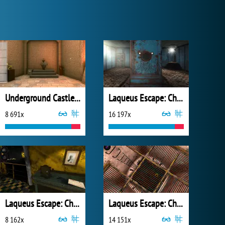
Underground Castle Room Escape
Laqueus Escape: Chapter III
8 691x
16 197x
Laqueus Escape: Chapter VI
Laqueus Escape: Chapter 4
8 162x
14 151x