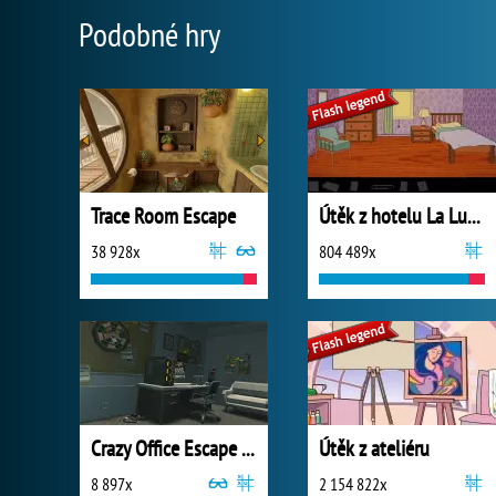
Podobné hry
Trace Room Escape
Útěk z hotelu La Luna
38 928x
804 489x
Crazy Office Escape Part 1
Útěk z ateliéru
8 897x
2 154 822x