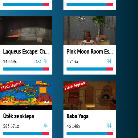
Laqueus Escape: Chapter 1
Pink Moon Room Escape
14 669x
5 713x
Útěk ze sklepa
Baba Yaga
583 671x
46 148x