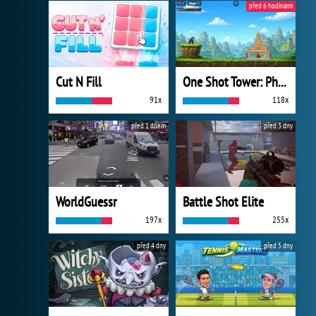
před 6 hodinami
Cut N Fill
One Shot Tower: Physics Destroyer
91x
118x
před 1 dnem
před 3 dny
WorldGuessr
Battle Shot Elite
197x
255x
před 4 dny
před 5 dny