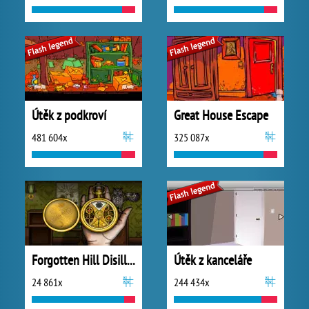
Útěk z podkroví
Great House Escape
481 604x
325 087x
Forgotten Hill Disillusion: The Library
Útěk z kanceláře
24 861x
244 434x