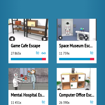
Game Cafe Escape
Space Museum Escape
27 863x
11 759x
Mental Hospital Escape
Computer Office Escape
11 451x
26 390x