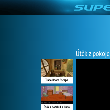
Útěk z pokoje
Trace Room Escape
Útěk z hotelu La Luna