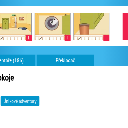
ntáře (186)
Překladač
okoje
→
Únikové adventury