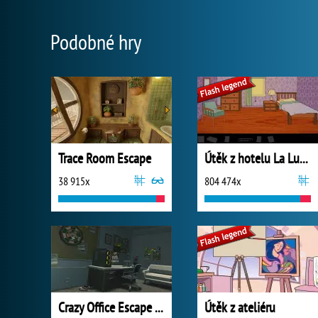
Podobné hry
Trace Room Escape
Útěk z hotelu La Luna
38 915x
804 474x
Crazy Office Escape Part 1
Útěk z ateliéru