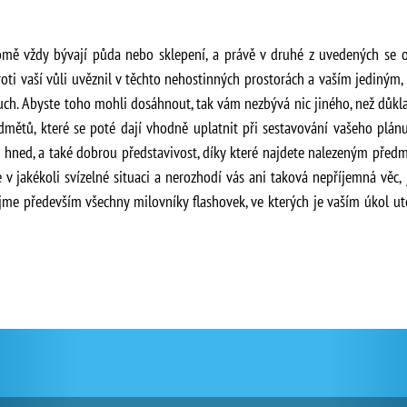
domě vždy bývají půda nebo sklepení, a právě v druhé z uvedených se
proti vaší vůli uvěznil v těchto nehostinných prostorách a vaším jediným
zduch. Abyste toho mohli dosáhnout, tak vám nezbývá nic jiného, než důk
edmětů, které se poté dají vhodně uplatnit při sestavování vašeho plánu
 hned, a také dobrou představivost, díky které najdete nalezeným před
e v jakékoli svízelné situaci a nerozhodí vás ani taková nepříjemná věc
ujme především všechny milovníky flashovek, ve kterých je vaším úkol ut