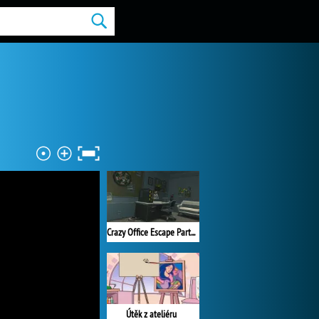
Crazy Office Escape Part 1
Útěk z ateliéru