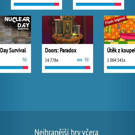
 Day Survival
Doors: Paradox
Útěk z koupe
14 778x
1 004 541x
Nejhranější hry včera