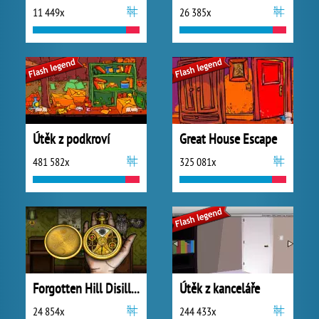
11 449x
26 385x
Útěk z podkroví
Great House Escape
481 582x
325 081x
Forgotten Hill Disillusion: The Library
Útěk z kanceláře
24 854x
244 433x