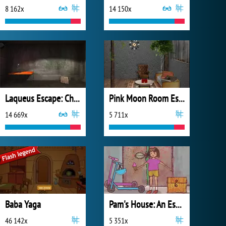
8 162x
14 150x
Laqueus Escape: Chapter 1
Pink Moon Room Escape
14 669x
5 711x
Baba Yaga
Pam's House: An Escape Game
46 142x
5 351x