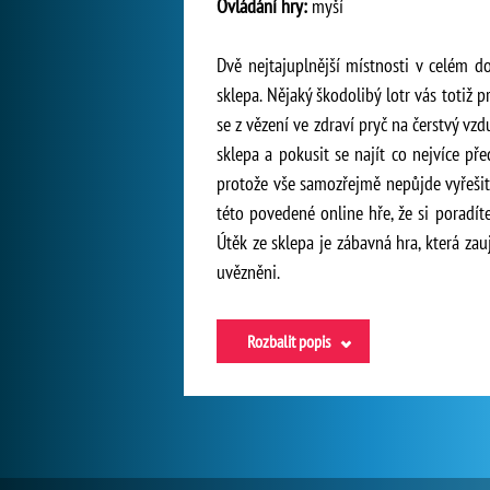
Ovládání hry:
myší
Dvě nejtajuplnější místnosti v celém 
sklepa. Nějaký škodolibý lotr vás totiž 
se z vězení ve zdraví pryč na čerstvý v
sklepa a pokusit se najít co nejvíce př
protože vše samozřejmě nepůjde vyřešit
této povedené online hře, že si poradít
Útěk ze sklepa je zábavná hra, která za
uvězněni.
Rozbalit popis