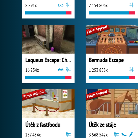
8 891x
2 154 806x
Laqueus Escape: Chapter 2
Bermuda Escape
16 234x
1 253 858x
Útěk z fastfoodu
Útěk ze stáje
237 454x
3 568 542x