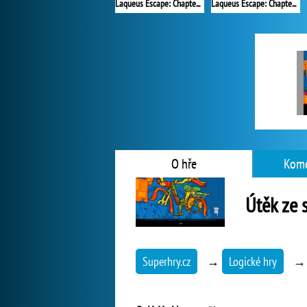
Laqueus Escape: Chapter III
Laqueus Escape: Chapter 2
O hře
Kome
Útěk ze 
Superhry.cz
→
Logické hry