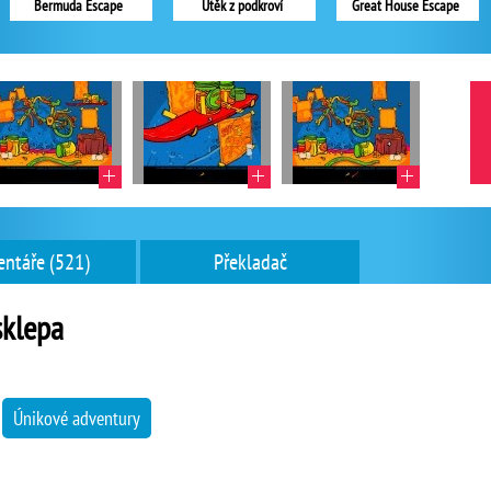
Bermuda Escape
Útěk z podkroví
Great House Escape
ntáře (521)
Překladač
sklepa
→
Únikové adventury