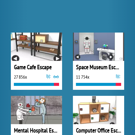
Game Cafe Escape
Space Museum Escape
27 856x
11 754x
Mental Hospital Escape
Computer Office Escape