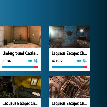
Underground Castle Room Escape
Laqueus Escape: Chapter III
8 688x
16 193x
Laqueus Escape: Chapter VI
Laqueus Escape: Chapter 4