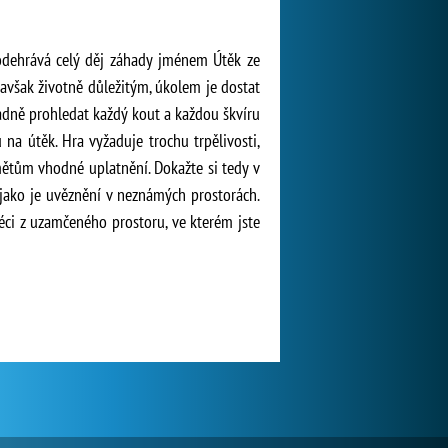
 odehrává celý děj záhady jménem Útěk ze
, avšak životně důležitým, úkolem je dostat
ladně prohledat každý kout a každou škvíru
 na útěk. Hra vyžaduje trochu trpělivosti,
mětům vhodné uplatnění. Dokažte si tedy v
, jako je uvěznění v neznámých prostorách.
éci z uzamčeného prostoru, ve kterém jste