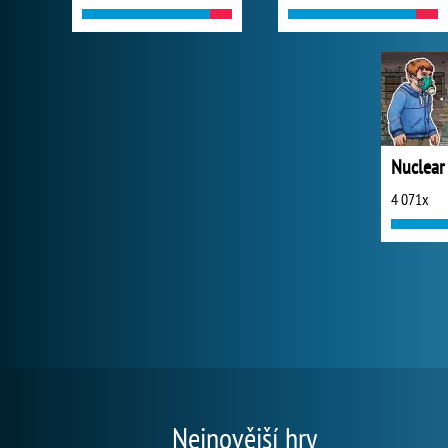
Nuclear
4 071x
Nejnovější hry