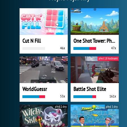
Cut N Fill
One Shot Tower: Physics Destroyer
46x
47x
před 18 hodinami
WorldGuessr
Battle Shot Elite
53x
161x
před 2 dny
před 3 dny