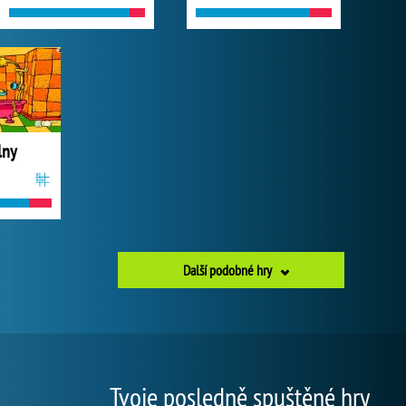
lny
Další podobné hry
Tvoje posledně spuštěné hry