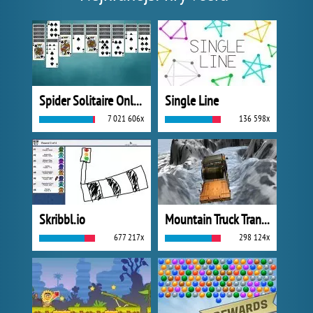
Spider Solitaire Online
Single Line
7 021 606x
136 598x
Skribbl.io
Mountain Truck Transport
677 217x
298 124x