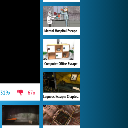
Mental Hospital Escape
Computer Office Escape
319x
67x
Laqueus Escape: Chapter VI