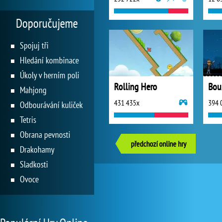
Doporučujeme
Spojuj tři
Hledání kombinace
Úkoly v herním poli
Rolling Hero
Bou
Mahjong
431 435x
394 
Odbourávání kuliček
Tetris
Obrana pevnosti
předchozí online hry
Drakohamy
Sladkosti
Ovoce