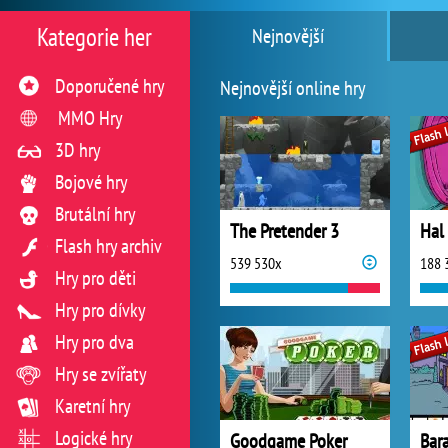
Kategorie her
Nejnovější
Doporučené hry
Nejnovější online hry
MMO Hry
3D hry
Bojové hry
Brutální hry
The Pretender 3
Hal
Flash hry archiv
539 530x
188 
Hry pro děti
Hry pro dívky
Hry pro dva
Hry se zvířaty
Karetní hry
Logické hry
Goodgame Poker