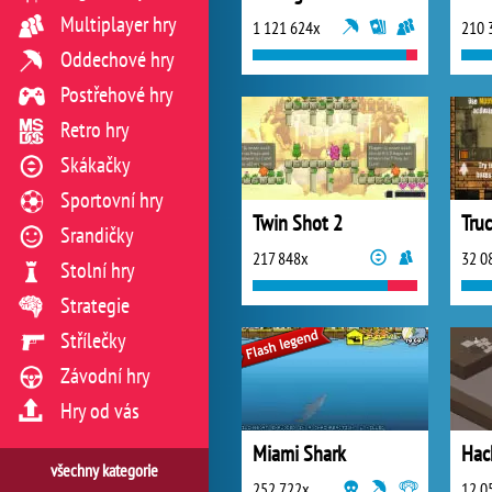
Multiplayer hry
1 121 624x
210 
Oddechové hry
Postřehové hry
Retro hry
Skákačky
Sportovní hry
Twin Shot 2
Tru
Srandičky
217 848x
32 0
Stolní hry
Strategie
Střílečky
Závodní hry
Hry od vás
Miami Shark
Hac
všechny kategorie
252 722x
12 0