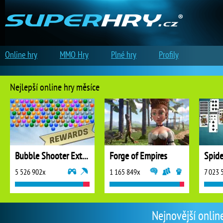
Online hry
MMO Hry
Plné hry
Profily
Nejlepší online hry měsíce
Bubble Shooter Extreme
Forge of Empires
5 526 902x
1 165 849x
7 023 
Nejnovější onlin