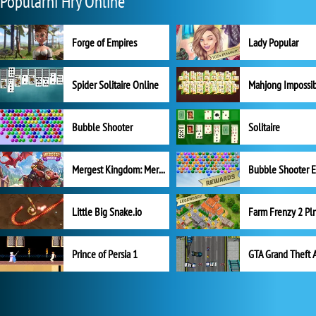
Populární Hry Online
Forge of Empires
Lady Popular
Spider Solitaire Online
Mahjong Impossi
Bubble Shooter
Solitaire
Mergest Kingdom: Merge Puzzle
Little Big Snake.io
Prince of Persia 1
GTA Grand Theft 