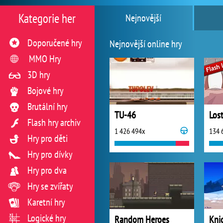
Kategorie her
Nejnovější
Doporučené hry
Nejnovější online hry
MMO Hry
3D hry
Bojové hry
Brutální hry
TU-46
Flash hry archiv
1 426 494x
134 
Hry pro děti
Hry pro dívky
Hry pro dva
Hry se zvířaty
Karetní hry
Logické hry
Random Heroes
Kni