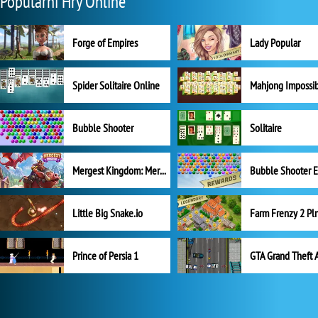
Populární Hry Online
Forge of Empires
Lady Popular
Spider Solitaire Online
Mahjong Impossi
Bubble Shooter
Solitaire
Mergest Kingdom: Merge Puzzle
Little Big Snake.io
Prince of Persia 1
GTA Grand Theft 