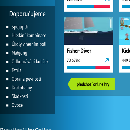
Doporučujeme
Spojuj tři
Hledání kombinace
Úkoly v herním poli
Fisher-Diver
Kic
Mahjong
70 678x
449 
Odbourávání kuliček
Tetris
Obrana pevnosti
předchozí online hry
Drakohamy
Sladkosti
Ovoce