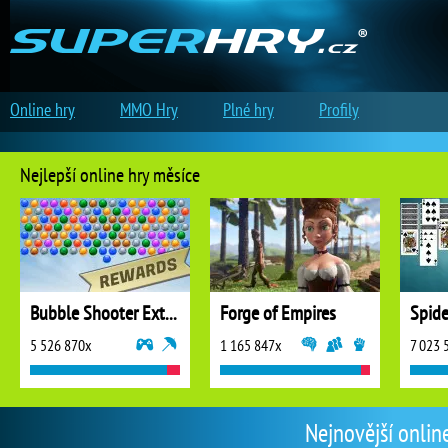
Online hry
MMO Hry
Plné hry
Profily
Nejlepší online hry měsíce
Bubble Shooter Extreme
Forge of Empires
5 526 870x
1 165 847x
7 023 
Nejnovější onlin