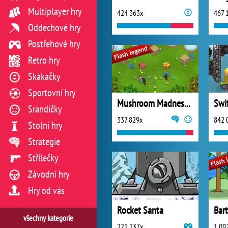
Multiplayer hry
424 363x
467 
Oddechové hry
Postřehové hry
Retro hry
Skákačky
Sportovní hry
Mushroom Madness 3
Swif
Srandičky
337 829x
842 
Stolní hry
Strategie
Střílečky
Závodní hry
Hry od vás
Rocket Santa
všechny kategorie
221 137x
1 09