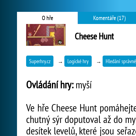
O hře
Komentáře (17)
Cheese Hunt
Superhry.cz
→
Logické hry
→
Hledání správné
Ovládání hry:
myší
Ve hře Cheese Hunt pomáhejte 
chutný sýr doputoval až do myš
desítek levelů, které jsou seřa