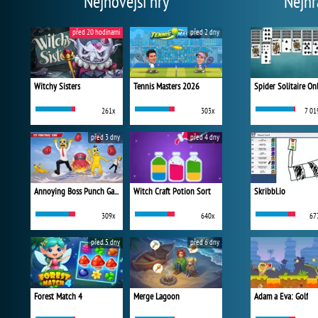
Nejnovější hry
Nejhr
před 20 hodinami
před 2 dny
Witchy Sisters
Tennis Masters 2026
Spider Solitaire On
261x
303x
7 01
před 3 dny
před 4 dny
Annoying Boss Punch Game
Witch Craft Potion Sort
Skribbl.io
309x
640x
67
před 5 dny
před 6 dny
Forest Match 4
Merge Lagoon
Adam a Eva: Golf