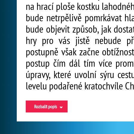
na hrací ploše kostku lahodnéh
bude netrpělivě pomrkávat hl
bude objevit způsob, jak dosta
hry pro vás jistě nebude pří
postupně však začne obtížnost
postup čím dál tím více promý
úpravy, které uvolní sýru ces
levelu podařené kratochvíle Che
Rozbalit popis