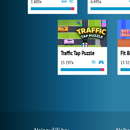
1 603x
6 695x
Traffic Tap Puzzle
Fit B
15 197x
13 32