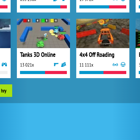
Tanks 3D Online
4x4 Off Roading
13 021x
11 111x
 hry