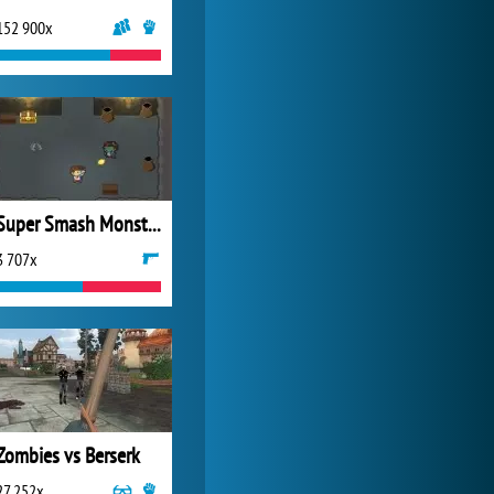
152 900x
My Free Zoo
1 007 426x
Super Smash Monsters
3 707x
Zombies vs Berserk
27 252x