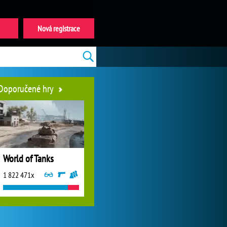
Nová registrace
Doporučené hry
World of Tanks
1 822 471x