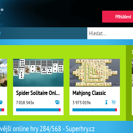
Přihlášení
y
Spider Solitaire Online
Mahjong Classic
7 018 343x
3 973 019x
vější online hry 284/568 - Superhry.cz