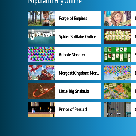
Populární Hry Online
Forge of Empires
Spider Solitaire Online
Bubble Shooter
Mergest Kingdom: Merge Puzzle
Little Big Snake.io
Prince of Persia 1