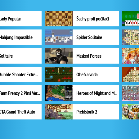
Lady Popular
Šachy proti počítači
Mahjong Impossible
Spider Solitaire
Solitaire
Masked Forces
Bubble Shooter Extreme
Oheň a voda
Farm Frenzy 2 Plná Verze
Heroes of Might and Magic II
GTA Grand Theft Auto
Prehistorik 2