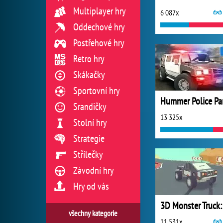
Multiplayer hry
6 087x
Oddechové hry
Postřehové hry
Retro hry
Skákačky
Sportovní hry
Srandičky
13 325x
Stolní hry
Strategie
Střílečky
Závodní hry
Hry od vás
všechny kategorie
11 531x