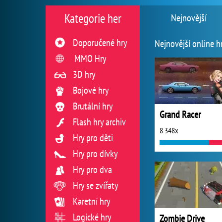
Kategorie her
Nejnovější
Doporučené hry
Nejnovější online h
MMO Hry
3D hry
Bojové hry
Brutální hry
Grand Racer
Flash hry archiv
8 348x
Hry pro děti
Hry pro dívky
Hry pro dva
Hry se zvířaty
Karetní hry
Logické hry
Zombie Drive