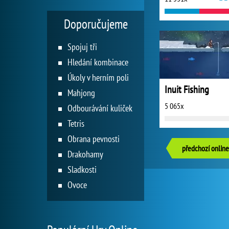
Doporučujeme
Spojuj tři
Hledání kombinace
Úkoly v herním poli
Inuit Fishing
Mahjong
5 065x
Odbourávání kuliček
Tetris
Obrana pevnosti
předchozí online
Drakohamy
Sladkosti
Ovoce