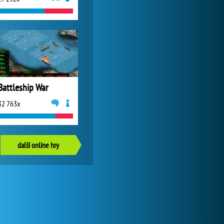
Battleship War
32 763x
další online hry