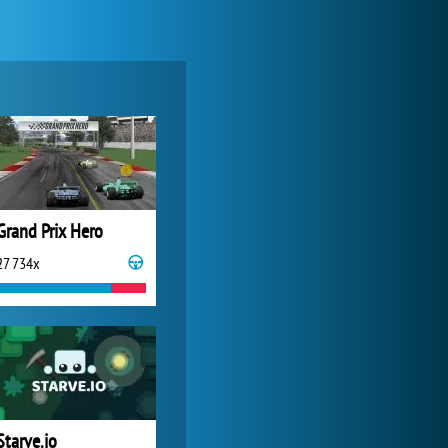
Zoo 2: Animal Park
244 769x
Grand Prix Hero
27 734x
Lady Popular
1 313 758x
Starve.io