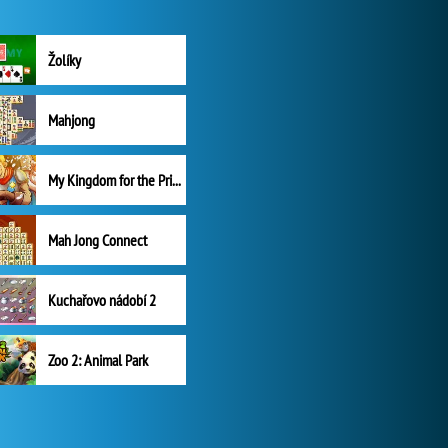
Žolíky
Mahjong
My Kingdom for the Princess Plná verze
Mah Jong Connect
Kuchařovo nádobí 2
Zoo 2: Animal Park