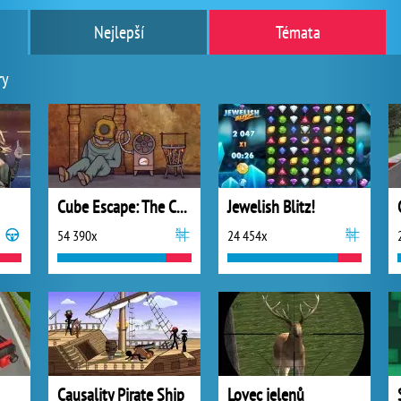
Nejlepší
Témata
ry
Cube Escape: The Cave
Jewelish Blitz!
54 390x
24 454x
Causality Pirate Ship
Lovec jelenů