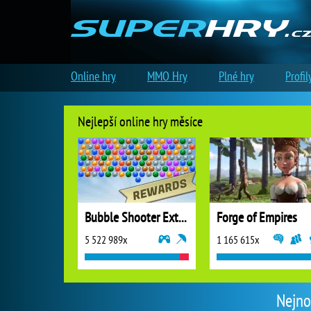
Online hry
MMO Hry
Plné hry
Profil
Nejlepší online hry měsíce
Bubble Shooter Extreme
Forge of Empires
5 522 989x
1 165 615x
Nejno