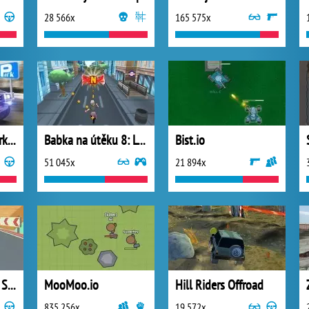
28 566x
165 575x
Hummer Police Parking
Babka na útěku 8: Londýn
Bist.io
51 045x
21 894x
3D Monster Truck: SkyRoads
MooMoo.io
Hill Riders Offroad
835 256x
19 572x