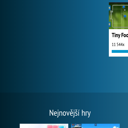
Tiny Foo
11 544x
Nejnovější hry