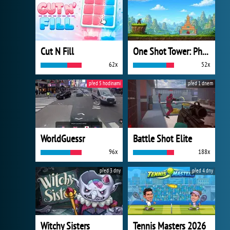
Cut N Fill
One Shot Tower: Physics Destroyer
62x
52x
před 5 hodinami
před 1 dnem
WorldGuessr
Battle Shot Elite
96x
188x
před 3 dny
před 4 dny
Witchy Sisters
Tennis Masters 2026