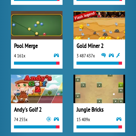
Pool Merge
Gold Miner 2
4 161x
3 487 437x
Andy's Golf 2
Jungle Bricks
74 255x
15 409x