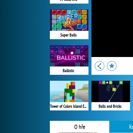
Super Balls
Ballistic
Tower of Colors Island Edition
Balls and Bricks
O hře
K