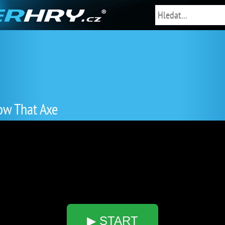
ow That Axe
▶ START