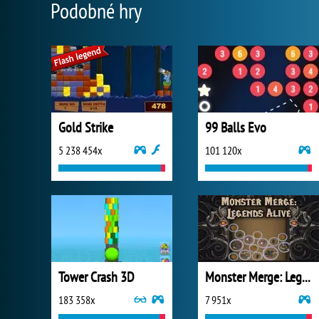
Podobné hry
Gold Strike
99 Balls Evo
5 238 454x
101 120x
Tower Crash 3D
Monster Merge: Legends Alive
183 358x
7 951x