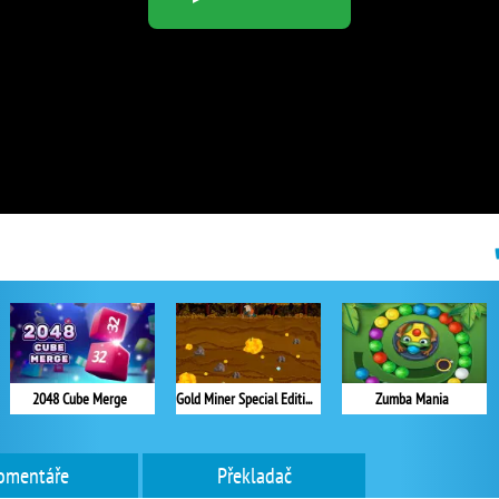
2048 Cube Merge
Gold Miner Special Edition
Zumba Mania
omentáře
Překladač