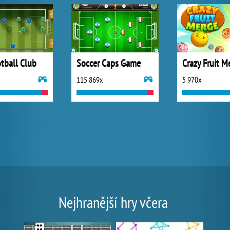
tball Club
Soccer Caps Game
Crazy Fruit M
115 869x
5 970x
Nejhranější hry včera