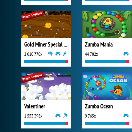
Gold Miner Special Edition
Zumba Mania
2 010 770x
44 782x
Valentiner
Zumba Ocean
1 553 398x
9 765x