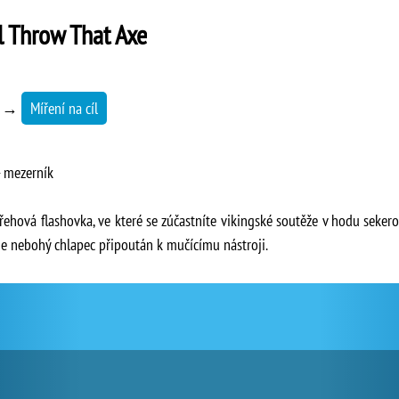
 Throw That Axe
→
Míření na cíl
- mezerník
ehová flashovka, ve které se zúčastníte vikingské soutěže v hodu sekerou
e nebohý chlapec připoután k mučícímu nástroji.