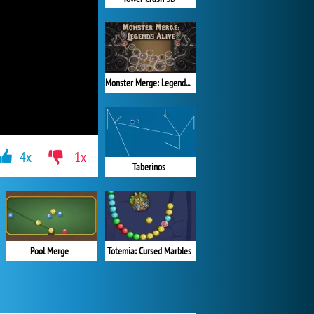
Monster Merge: Legends Alive
4x
1x
Taberinos
Pool Merge
Totemia: Cursed Marbles