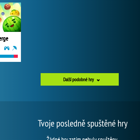
erge
Další podobné hry
Tvoje posledně spuštěné hry
Žádné hry zatím nebyly spuštěny.