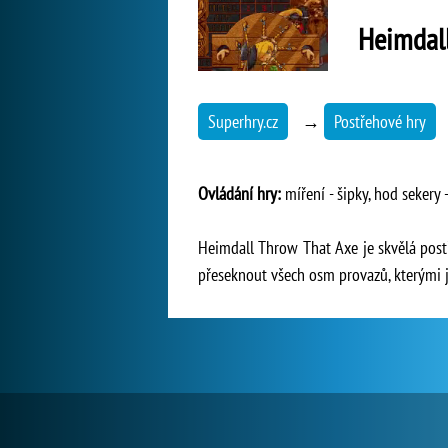
Heimdall
Superhry.cz
→
Postřehové hry
Ovládání hry:
míření - šipky, hod sekery 
Heimdall Throw That Axe je skvělá postř
přeseknout všech osm provazů, kterými j