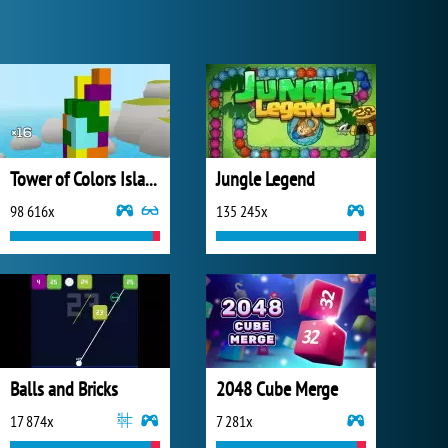
Tower of Colors Island Edition
Jungle Legend
98 616x
135 245x
Balls and Bricks
2048 Cube Merge
17 874x
7 281x