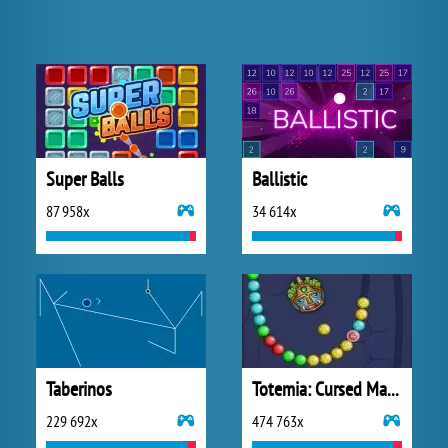
Super Balls
Ballistic
87 958x
34 614x
Taberinos
Totemia: Cursed Marbles
229 692x
474 763x