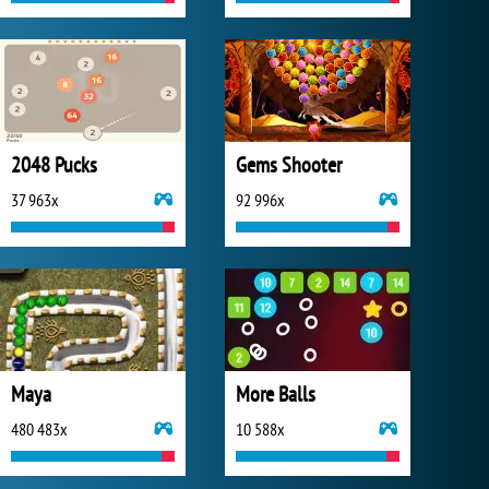
2048 Pucks
Gems Shooter
37 963x
92 996x
Maya
More Balls
480 483x
10 588x