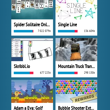
Spider Solitaire Online
Single Line
7 022 079x
136 604x
Skribbl.io
Mountain Truck Transport
677 223x
298 130x
Adam a Eva: Golf
Bubble Shooter Extreme