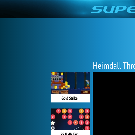
Heimdall Thr
Gold Strike
99 Balls Evo