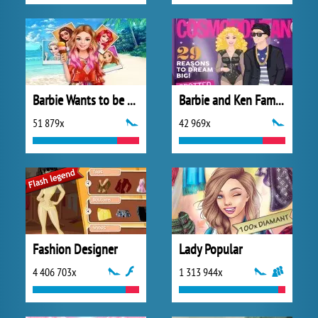
Barbie Wants to be a Princess
Barbie and Ken Famous Couples Costume
51 879x
42 969x
Fashion Designer
Lady Popular
4 406 703x
1 313 944x