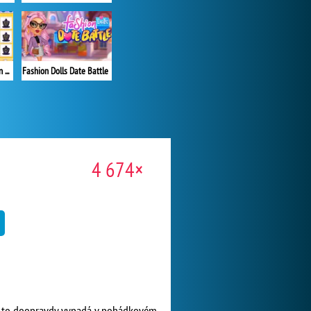
Super Girls Fall Fashion Trends
Fashion Dolls Date Battle
4 674×
 jak to doopravdy vypadá v pohádkovém