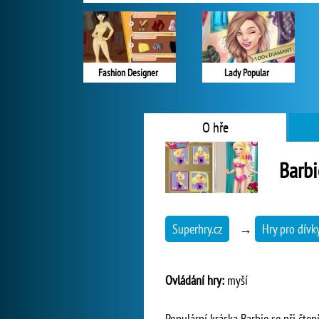
Fashion Designer
Lady Popular
O hře
Barbi
Superhry.cz
→
Hry pro dívk
Ovládání hry:
myší
Populární kráska Barbie se při čte