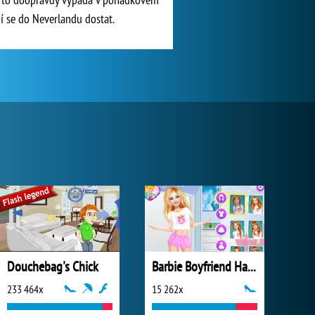
í se do Neverlandu dostat.
Douchebag's Chick
Barbie Boyfriend Hazard
233 464x
15 262x