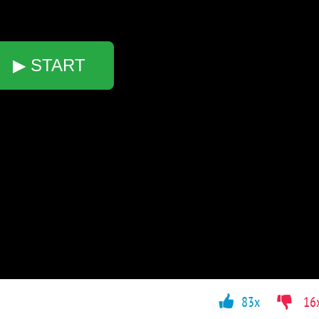
▶ START
83x
16