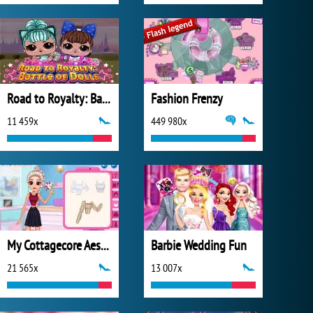
Road to Royalty: Battle of Dolls
Fashion Frenzy
11 459x
449 980x
My Cottagecore Aesthetic Look
Barbie Wedding Fun
21 565x
13 007x