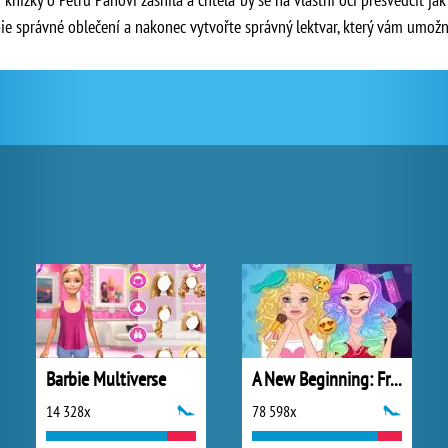
ie správné oblečení a nakonec vytvořte správný lektvar, který vám umožn
Barbie Multiverse
A New Beginning: From Sad To Fab
14 328x
78 598x