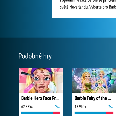
světě Neverlandu. Vyberte pro Barb
Podobné hry
Barbie Hero Face Problem
Barbie Fairy of the Woods
62 885x
18 960x