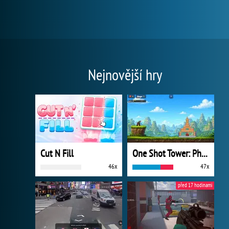
Nejnovější hry
Cut N Fill
One Shot Tower: Physics Destroyer
46x
47x
před 17 hodinami