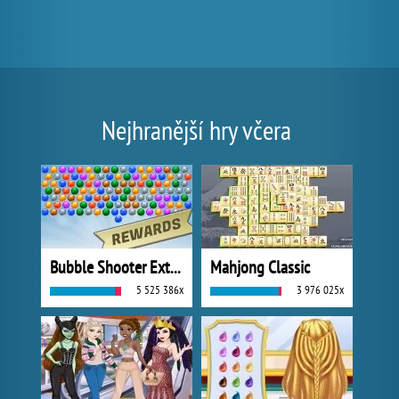
Nejhranější hry včera
Bubble Shooter Extreme
Mahjong Classic
5 525 386x
3 976 025x