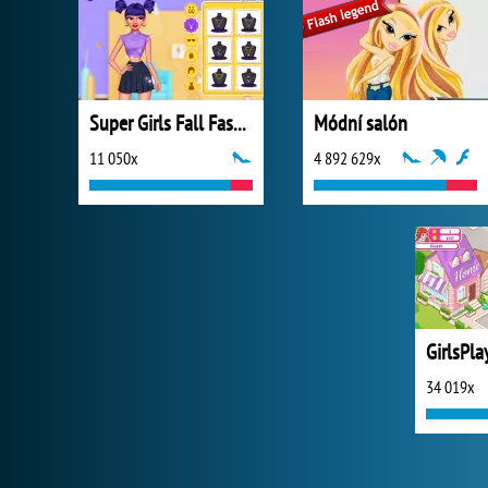
Super Girls Fall Fashion Trends
Módní salón
11 050x
4 892 629x
GirlsPla
34 019x