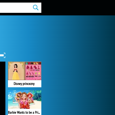
Disney princezny
Barbie Wants to be a Princess