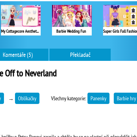
My Cottagecore Aesthetic Look
Barbie Wedding Fun
Komentáře (5)
Překladač
e Off to Neverland
y
→
Oblíkačky
Všechny kategorie:
Panenky
Barbie hry
ní knížky o Petru Panovi zasnila a chtěla by se na vlastní oči přesvědčit