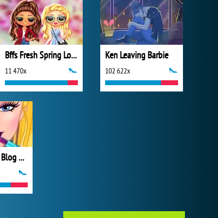
Bffs Fresh Spring Look
Ken Leaving Barbie
11 470x
102 622x
Barbie Lip Art Blog Spot