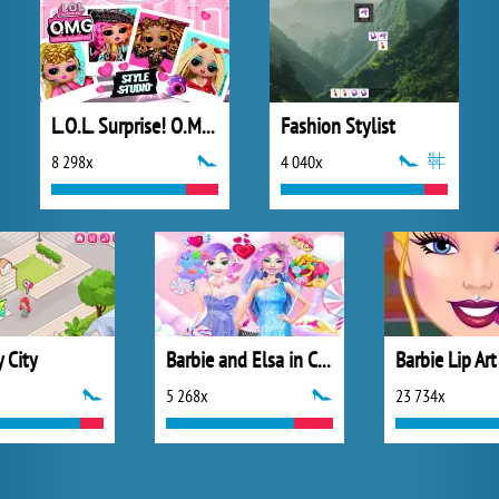
L.O.L. Surprise! O.M.G.™ Style Studio
Fashion Stylist
8 298x
4 040x
y City
Barbie and Elsa in Candyland
5 268x
23 734x