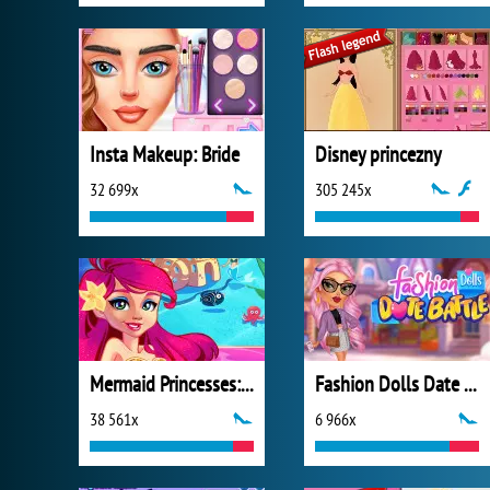
Insta Makeup: Bride
Disney princezny
32 699x
305 245x
Mermaid Princesses: Underwater Games
Fashion Dolls Date Battle
38 561x
6 966x