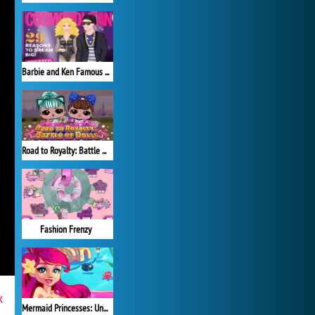
Barbie and Ken Famous Couples Costume
Road to Royalty: Battle of Dolls
Fashion Frenzy
x
Mermaid Princesses: Underwater Games