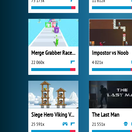
75 175x
11 612x
Merge Grabber Race to 2048
Impostor vs Noob
22 060x
4 021x
Siege Hero Viking Vengeance
The Last Man
25 591x
21 551x