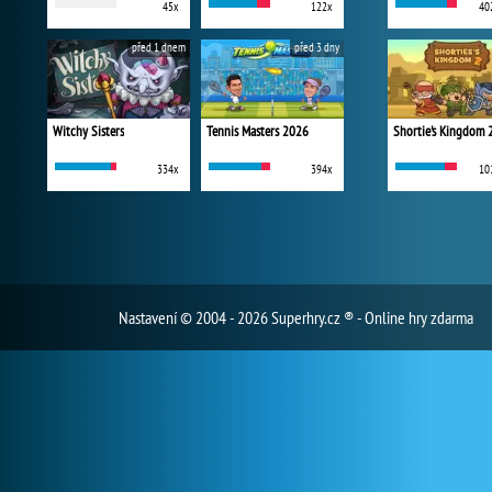
45x
122x
40
před 1 dnem
před 3 dny
Witchy Sisters
Tennis Masters 2026
Shortie's Kingdom 
334x
394x
10
Nastavení
© 2004 - 2026 Superhry.cz ® - Online hry zdarma