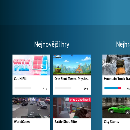
Nejnovější hry
Nejhr
Cut N Fill
One Shot Tower: Physics Destroyer
Mountain Truck Tra
31x
35x
29
před 11 hodinami
WorldGuessr
Battle Shot Elite
City Stunts