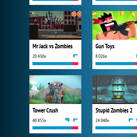
Mr Jack vs Zombies
Gun Toys
20 430x
8 026x
Tower Crush
Stupid Zombies 2
40 855x
24 040x