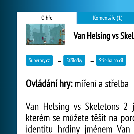
O hře
Komentáře (1)
Van Helsing vs Skel
Superhry.cz
→
Střílečky
→
Střelba na cíl
Ovládání hry:
míření a střelba -
Van Helsing vs Skeletons 2 j
kterém se můžete těšit na porc
identitu hrdiny jménem Van 