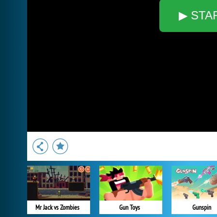
▶ STA
Mr Jack vs Zombies
Gun Toys
Gunspin