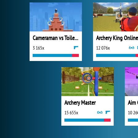
Cameraman vs Toilets Puzzle
Archery King Online
3 165x
12 076x
Archery Master
Aim 
15 655x
10 26