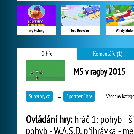
Tiny Fishing
Eco Recycler
Windy Slider
O hře
Komentáře (1)
MS v ragby 2015
Superhry.cz
→
Sportovní hry
Všechny katego
Ovládání hry:
hráč 1: pohyb - ši
pohyb - W,A,S,D, přihrávka - me