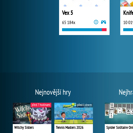
Vex 5
Knif
65 184x
10 01
Nejnovější hry
Nejhr
před 7 hodinami
před 1 dnem
Witchy Sisters
Tennis Masters 2026
Spider Solitaire On