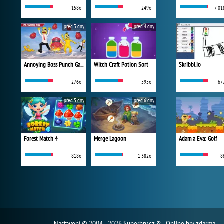
158x
249x
7 01
před 3 dny
před 4 dny
Annoying Boss Punch Game
Witch Craft Potion Sort
Skribbl.io
276x
595x
67
před 5 dny
před 6 dny
Forest Match 4
Merge Lagoon
Adam a Eva: Golf
818x
1 382x
8
Nastavení
© 2004 - 2026 Superhry.cz ® - Online hry zdarma