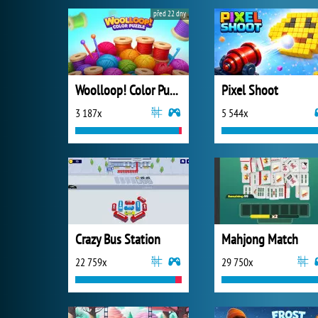
před 22 dny
Woolloop! Color Puzzle
Pixel Shoot
3 187x
5 544x
Crazy Bus Station
Mahjong Match
22 759x
29 750x