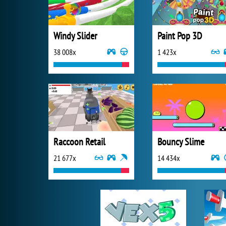
Windy Slider
Paint Pop 3D
38 008x
1 423x
Raccoon Retail
Bouncy Slime
21 677x
14 434x