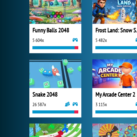
Funny Balls 2048
Frost 
5 604x
5 482x
Snake 2048
My Arcade Center 2
26 587x
3 115x