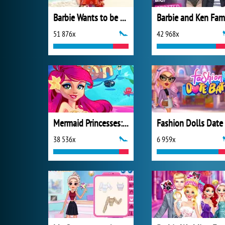
Barbie Wants to be a Princess
51 876x
42 968x
Mermaid Princesses: Underwater Games
38 536x
6 959x