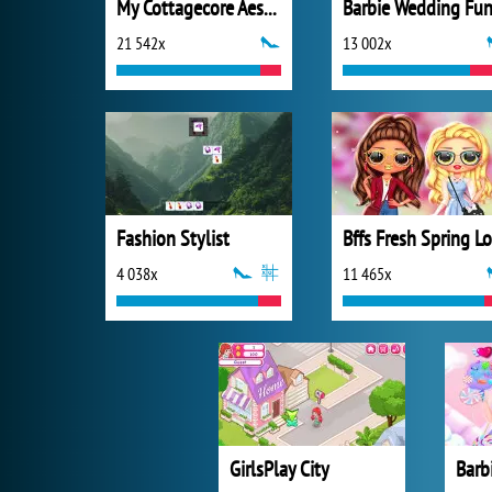
My Cottagecore Aesthetic Look
Barbie Wedding Fu
21 542x
13 002x
Fashion Stylist
4 038x
11 465x
GirlsPlay City