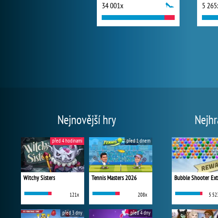
34 001x
5 265
Nejnovější hry
Nejhr
před 4 hodinami
před 1 dnem
Witchy Sisters
Tennis Masters 2026
Bubble Shooter Ex
121x
208x
5 52
před 3 dny
před 4 dny