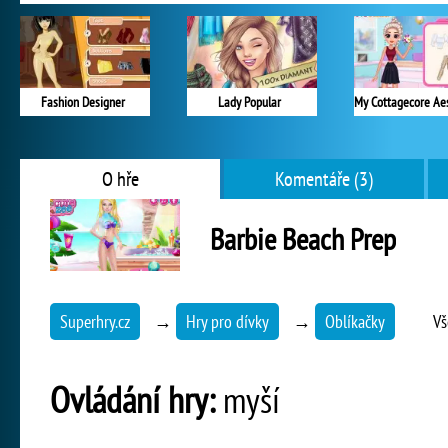
Fashion Designer
Lady Popular
O hře
Komentáře (3)
Barbie Beach Prep
Superhry.cz
→
Hry pro dívky
→
Oblíkačky
Vš
Ovládání hry:
myší