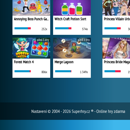
Annoying Boss Punch Game
Witch Craft Potion Sort
252x
574x
3
před 5 dny
před 6 dny
Forest Match 4
Merge Lagoon
Princess Bride Mag
806x
1 349x
1
Nastavení
© 2004 - 2026 Superhry.cz ® - Online hry zdarma