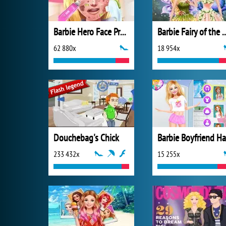
Barbie Hero Face Problem
Barbie Fairy of 
62 880x
18 954x
Douchebag's Chick
233 432x
15 255x