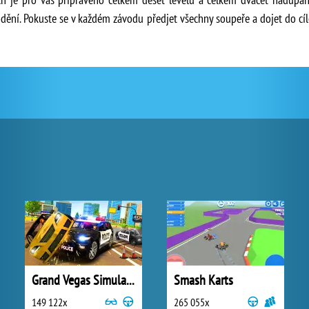
odění. Pokuste se v každém závodu předjet všechny soupeře a dojet do cíl
Grand Vegas Simulator
Smash Karts
149 122x
265 055x