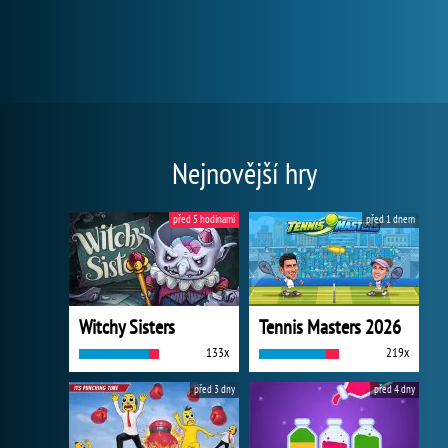
Nejnovější hry
před 5 hodinami
před 1 dnem
Witchy Sisters
Tennis Masters 2026
133x
219x
před 3 dny
před 4 dny