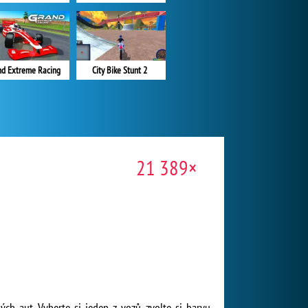
nd Extreme Racing
City Bike Stunt 2
21 389×
ch aut. Vyberte si jeden z vozů, zvolte si barvu