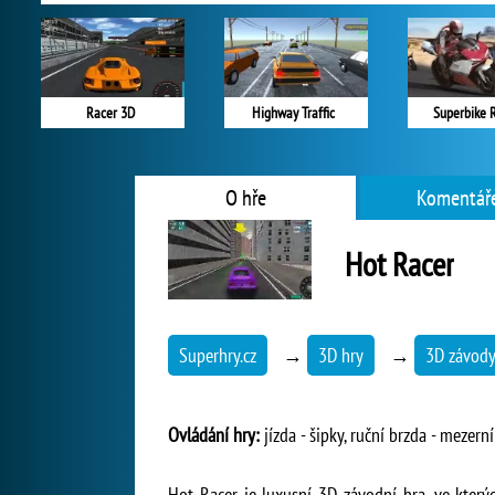
Racer 3D
Highway Traffic
Superbike 
O hře
Komentáře
Hot Racer
Superhry.cz
→
3D hry
→
3D závod
Ovládání hry:
jízda - šipky, ruční brzda - mezerní
Hot Racer je luxusní 3D závodní hra, ve který