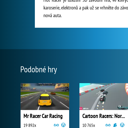
karoserie, elektronů a pak už se vrhněte do záv
nová auta.
Podobné hry
Mr Racer Car Racing
Cartoon Racers: North Pole
19 892x
10 765x