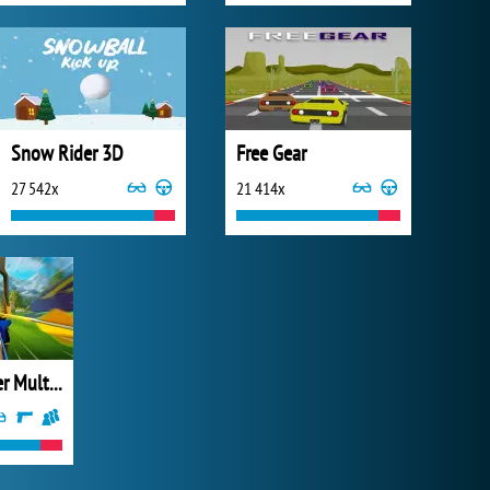
Snow Rider 3D
Free Gear
27 542x
21 414x
Archery Master Multiplayer