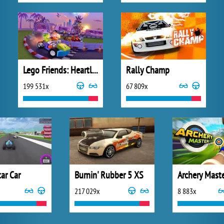
Lego Friends: Heartlake Rush
Rally Champ
199 531x
67 809x
ar Car
Burnin' Rubber 5 XS
217 029x
8 883x