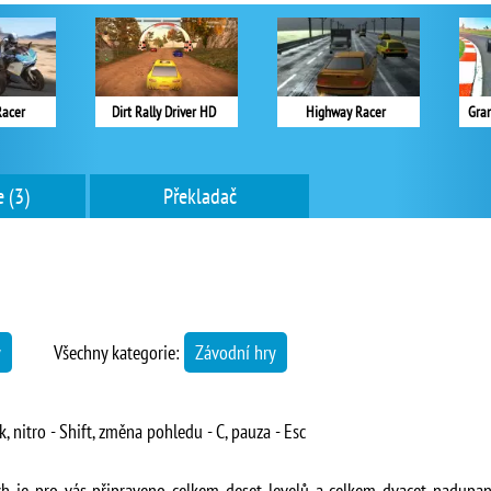
Racer
Dirt Rally Driver HD
Highway Racer
Gra
 (3)
Překladač
y
Všechny kategorie:
Závodní hry
k, nitro - Shift, změna pohledu - C, pauza - Esc
ch je pro vás připraveno celkem deset levelů a celkem dvacet nadupaný