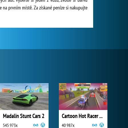
e na prvním místě. Za získané peníze si nakupujte
Madalin Stunt Cars 2
Cartoon Hot Racer 3D
545 973x
40 987x