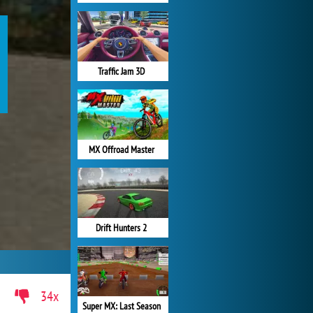
Traffic Jam 3D
MX Offroad Master
Drift Hunters 2
34x
Super MX: Last Season