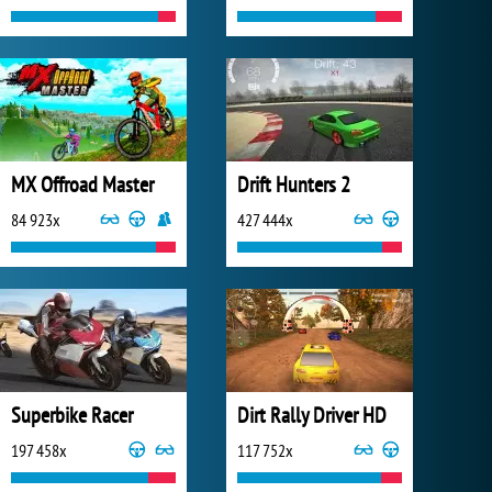
MX Offroad Master
Drift Hunters 2
84 923x
427 444x
Superbike Racer
Dirt Rally Driver HD
197 458x
117 752x