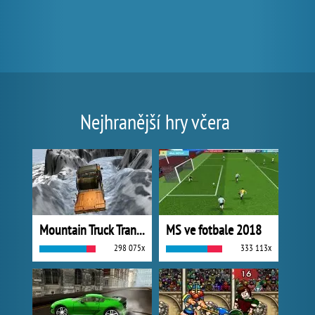
Nejhranější hry včera
Mountain Truck Transport
MS ve fotbale 2018
298 075x
333 113x