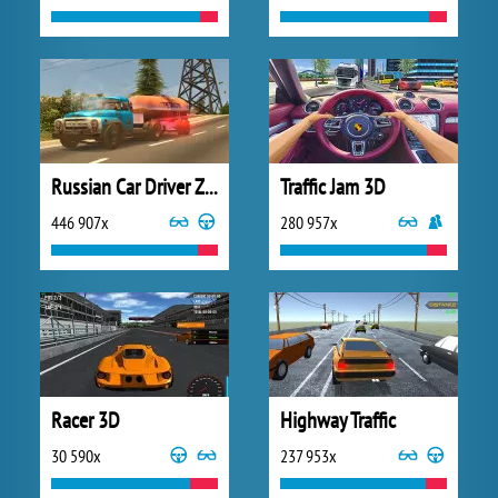
Russian Car Driver ZIL 130
Traffic Jam 3D
446 907x
280 957x
Racer 3D
Highway Traffic
30 590x
237 953x