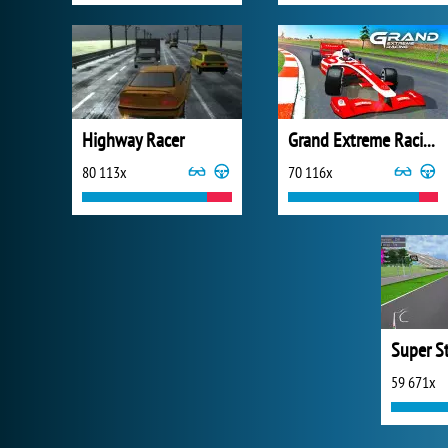
Highway Racer
Grand Extreme Racing
80 113x
70 116x
Super St
59 671x