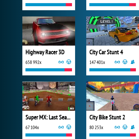
Highway Racer 3D
City Car Stunt 4
658 992x
147 401x
Super MX: Last Season
City Bike Stunt 2
67 104x
80 253x