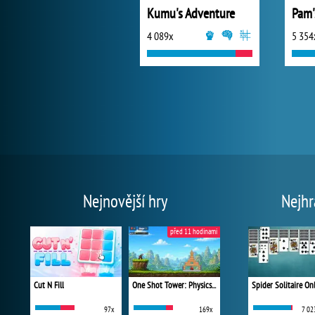
Kumu's Adventure
4 089x
5 354
Nejnovější hry
Nejhr
před 11 hodinami
Cut N Fill
One Shot Tower: Physics Destroyer
Spider Solitaire On
97x
169x
7 02