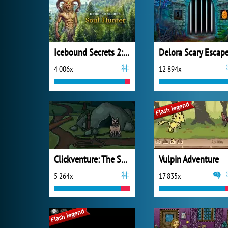
Icebound Secrets 2: Soul Hunter
4 006x
12 894x
Clickventure: The Secret Beneath
Vulpin Adventure
5 264x
17 835x