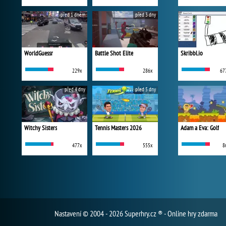
před 1 dnem
před 3 dny
WorldGuessr
Battle Shot Elite
Skribbl.io
229x
286x
67
před 4 dny
před 5 dny
Witchy Sisters
Tennis Masters 2026
Adam a Eva: Golf
477x
555x
8
Nastavení
© 2004 - 2026 Superhry.cz ® - Online hry zdarma