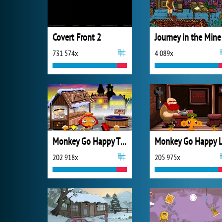
Covert Front 2
Journey in the Mine
731 574x
4 089x
Monkey Go Happy Thanksgiving
202 918x
205 975x