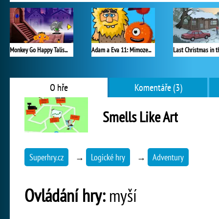
Monkey Go Happy Talisman
Adam a Eva 11: Mimozemšťané
O hře
Komentáře (3)
Smells Like Art
Superhry.cz
→
Logické hry
→
Adventury
Ovládání hry:
myší