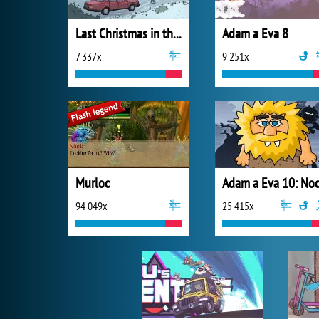
Last Christmas in the Cabin
Adam a Eva 8
7 337x
9 251x
Murloc
Adam a Eva 10: No
94 049x
25 415x