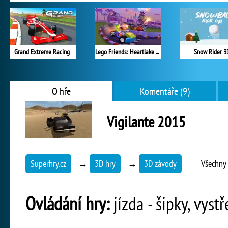
Grand Extreme Racing
Lego Friends: Heartlake Rush
Snow Rider 3
O hře
Komentáře (9)
Vigilante 2015
Superhry.cz
→
3D hry
→
3D závody
Všechny 
Ovládání hry:
jízda - šipky, vystř