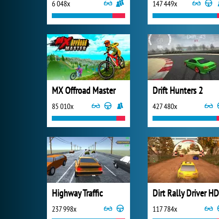
6 048x
147 449x
MX Offroad Master
Drift Hunters 2
85 010x
427 480x
Highway Traffic
Dirt Rally Driver HD
237 998x
117 784x