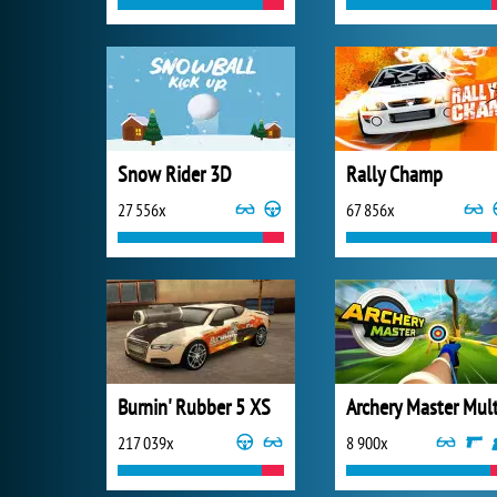
Snow Rider 3D
Rally Champ
27 556x
67 856x
Burnin' Rubber 5 XS
217 039x
8 900x