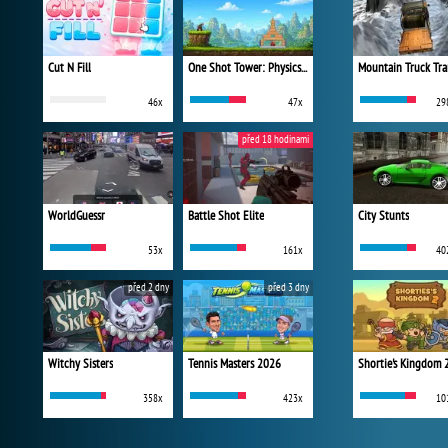
Cut N Fill
One Shot Tower: Physics Destroyer
Mountain Truck Tra
46x
47x
29
před 18 hodinami
WorldGuessr
Battle Shot Elite
City Stunts
53x
161x
40
před 2 dny
před 3 dny
Witchy Sisters
Tennis Masters 2026
Shortie's Kingdom 
358x
423x
10