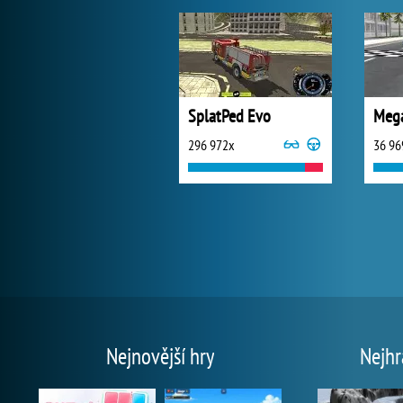
SplatPed Evo
Mega
296 972x
36 96
Nejnovější hry
Nejhr