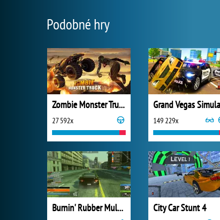
Podobné hry
Zombie Monster Truck
27 592x
149 229x
Burnin' Rubber Multiplayer
City Car Stunt 4