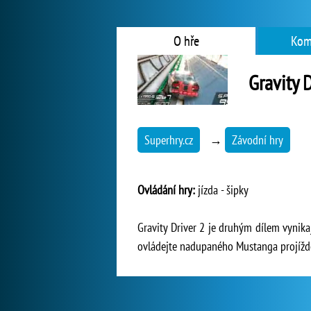
O hře
Kom
Gravity 
Superhry.cz
→
Závodní hry
Ovládání hry:
jízda - šipky
Gravity Driver 2 je druhým dílem vynika
ovládejte nadupaného Mustanga projížděj