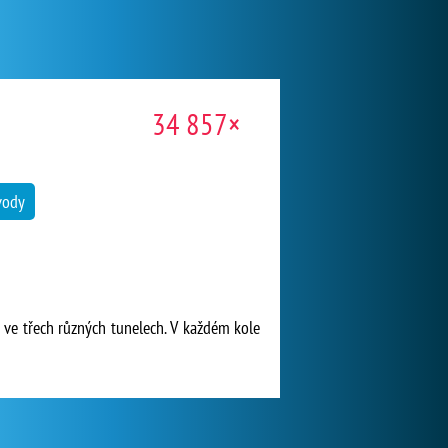
34 857×
vody
ů ve třech různých tunelech. V každém kole