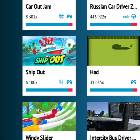
Car Out Jam
Russian Car Driver ZIL 130
8 301x
446 922x
Ship Out
Had
6 100x
31 635x
Windy Slider
Intercity Bus Driver 3D