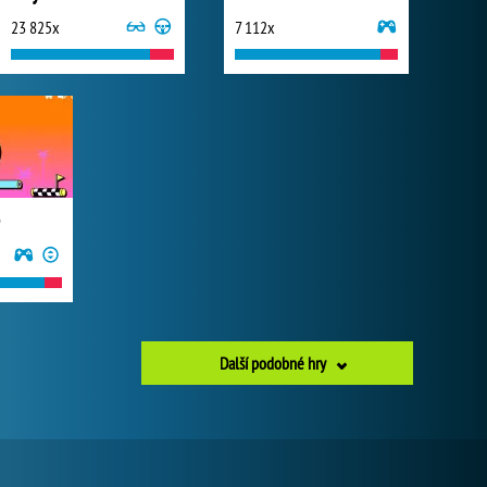
23 825x
7 112x
Další podobné hry