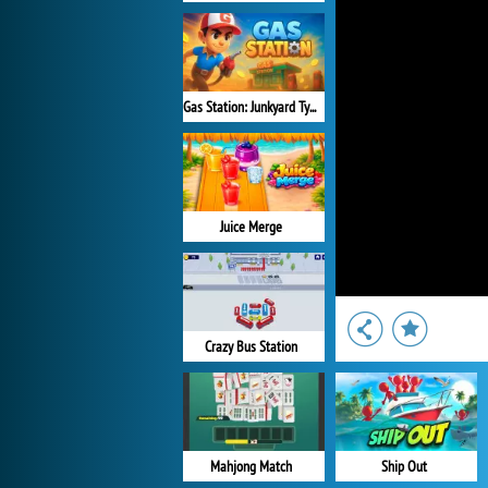
Gas Station: Junkyard Tycoon
Juice Merge
Crazy Bus Station
Mahjong Match
Ship Out