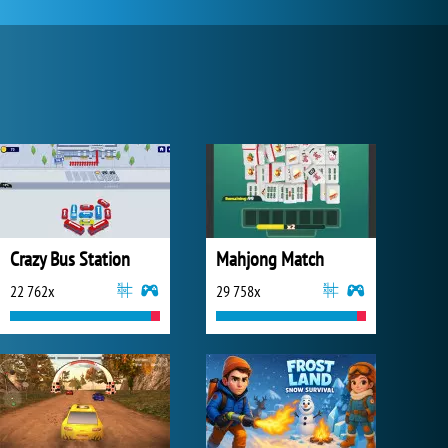
Crazy Bus Station
Mahjong Match
22 762x
29 758x