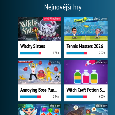
Nejnovější hry
před 9 hodinami
před 1 dnem
Witchy Sisters
Tennis Masters 2026
178x
262x
před 3 dny
před 4 dny
Annoying Boss Punch Game
Witch Craft Potion Sort
284x
605x
před 5 dny
před 6 dny