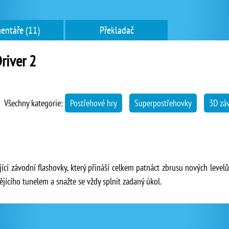
entáře (11)
Překladač
Driver 2
Všechny kategorie:
Postřehové hry
Superpostřehovky
3D zá
jící závodní flashovky, který přináší celkem patnáct zbrusu nových level
ícího tunelem a snažte se vždy splnit zadaný úkol.