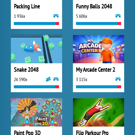
Packing Line
Funny Balls 2048
1 936x
5 606x
Snake 2048
My Arcade Center 2
26 590x
3 115x
Paint Pop 3D
Flip Parkour Pro