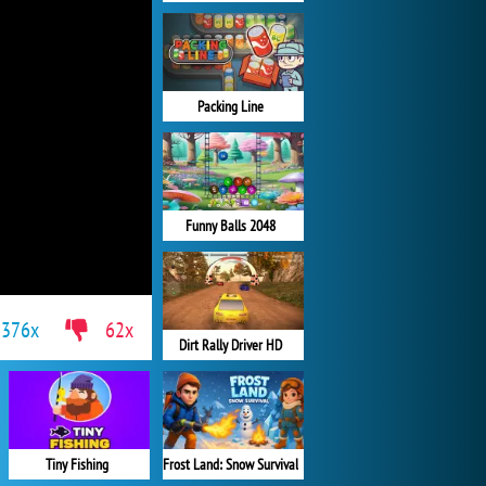
Packing Line
Funny Balls 2048
376x
62x
Dirt Rally Driver HD
Tiny Fishing
Frost Land: Snow Survival