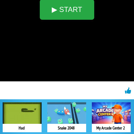
▶ START
Had
Snake 2048
My Arcade Center 2