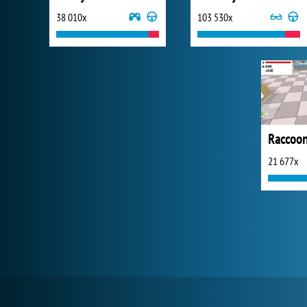
38 010x
103 530x
Raccoon
21 677x