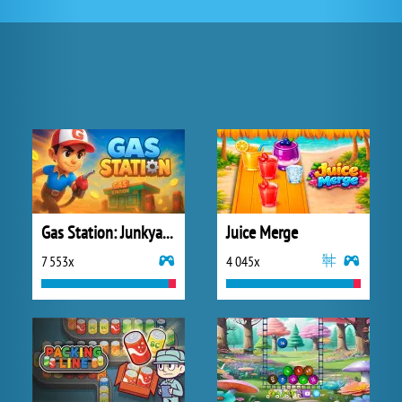
Gas Station: Junkyard Tycoon
Juice Merge
7 553x
4 045x