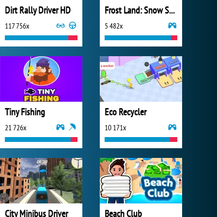
Dirt Rally Driver HD
Frost Land: Snow Survival
117 756x
5 482x
Tiny Fishing
Eco Recycler
21 726x
10 171x
City Minibus Driver
Beach Club