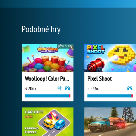
Podobné hry
před 22 dny
Woolloop! Color Puzzle
Pixel Shoot
3 206x
5 546x