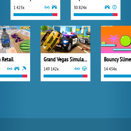
1 423x
30 824x
 Retail
Grand Vegas Simulator
Bouncy Slime
149 142x
14 434x