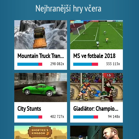
Nejhranější hry včera
Mountain Truck Transport
MS ve fotbale 2018
298 082x
333 113x
City Stunts
Gladiátor: Champions Sprint
402 727x
94 148x