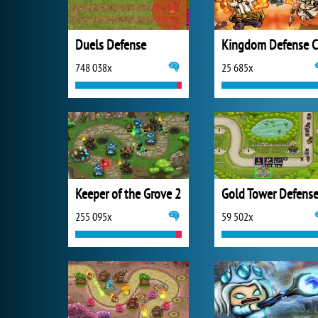
Duels Defense
748 038x
25 685x
Keeper of the Grove 2
Gold Tower Defens
255 095x
59 502x