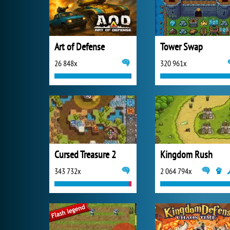
Art of Defense
Tower Swap
26 848x
320 961x
Cursed Treasure 2
Kingdom Rush
343 732x
2 064 794x