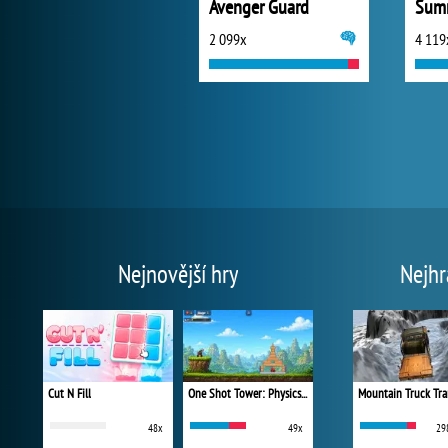
Avenger Guard
Summ
2 099x
4 119
Nejnovější hry
Nejhr
Cut N Fill
One Shot Tower: Physics Destroyer
Mountain Truck Tra
48x
49x
29