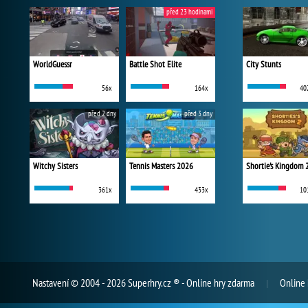
před 23 hodinami
WorldGuessr
Battle Shot Elite
City Stunts
56x
164x
40
před 2 dny
před 3 dny
Witchy Sisters
Tennis Masters 2026
Shortie's Kingdom 
361x
433x
10
Nastavení
© 2004 - 2026 Superhry.cz ® - Online hry zdarma
Online 