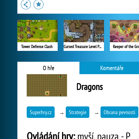
Tower Defense Clash
Cursed Treasure Level Pack
Keeper of the Gr
O hře
Komentáře
Dragons
Superhry.cz
→
Strategie
→
Obrana pevnosti
Ovládání hry:
myší, pauza - P