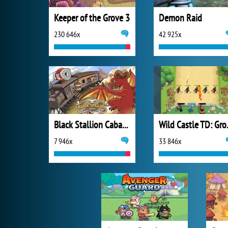
Keeper of the Grove 3
Demon Raid
230 646x
42 925x
Black Stallion Cabaret
Wild C
7 946x
33 846x