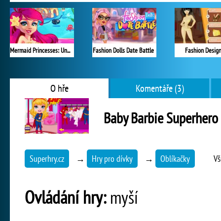
Mermaid Princesses: Underwater Games
Fashion Dolls Date Battle
Fashion Design
O hře
Komentáře (3)
Baby Barbie Superhero
Superhry.cz
→
Hry pro dívky
→
Oblíkačky
Vš
Ovládání hry:
myší