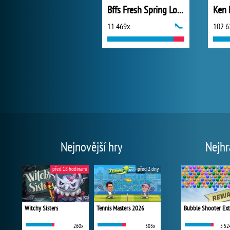
Bffs Fresh Spring Look
Ken 
11 469x
102 6
Nejnovější hry
Nejhr
před 18 hodinami
před 2 dny
Witchy Sisters
Tennis Masters 2026
Bubble Shooter Ex
260x
303x
5 52