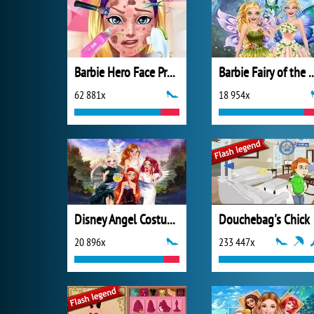
Barbie Hero Face Problem
Barbie Fairy of 
62 881x
18 954x
Disney Angel Costumes
Douchebag's Chick
20 896x
233 447x