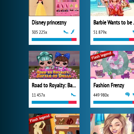
Disney princezny
Barbie 
305 225x
51 879x
Road to Royalty: Battle of Dolls
Fashion Frenzy
11 457x
449 980x