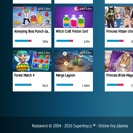
před 3 dny
před 4 dny
Annoying Boss Punch Game
Witch Craft Potion Sort
309x
639x
3
před 5 dny
před 6 dny
Forest Match 4
Merge Lagoon
Princess Bride Mag
862x
1 466x
1
Nastavení
© 2004 - 2026 Superhry.cz ® - Online hry zdarma