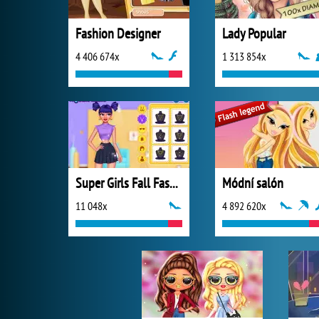
Fashion Designer
Lady Popular
4 406 674x
1 313 854x
Super Girls Fall Fashion Trends
Módní salón
11 048x
4 892 620x