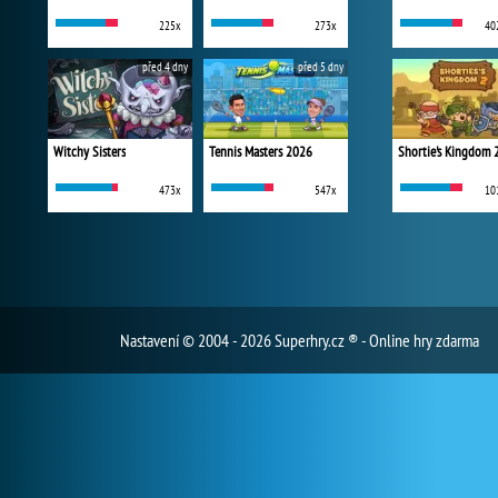
225x
273x
40
před 4 dny
před 5 dny
Witchy Sisters
Tennis Masters 2026
Shortie's Kingdom 
473x
547x
10
Nastavení
© 2004 - 2026 Superhry.cz ® - Online hry zdarma