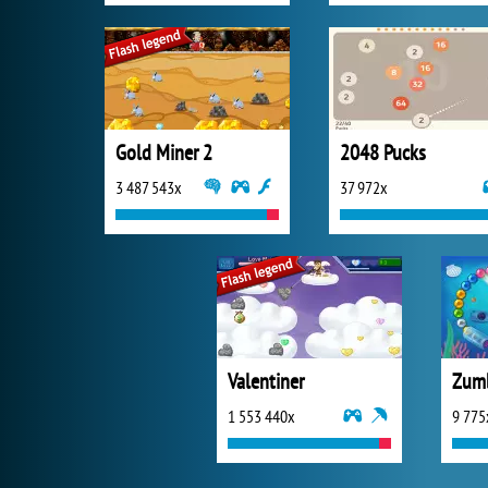
Gold Miner 2
2048 Pucks
3 487 543x
37 972x
Valentiner
Zum
1 553 440x
9 775