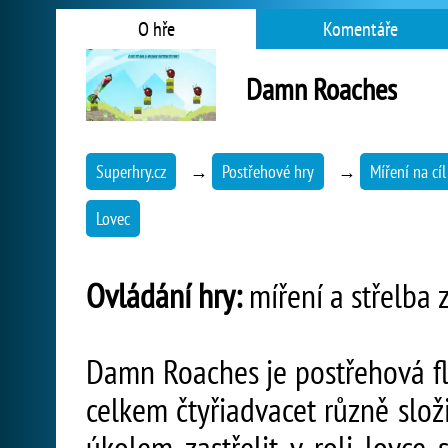
O hře
Komentáře
Damn Roaches
Superhry.cz
→
Postřehové hry
→
Míření na cíl
Lovec
Ovládání hry:
míření a střelba z
Damn Roaches je postřehová fla
celkem čtyřiadvacet různě slož
úkolem zastřelit v roli lovce