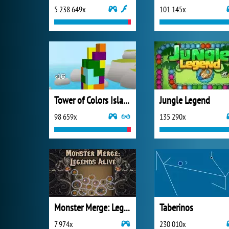
5 238 649x
101 145x
Tower of Colors Island Edition
Jungle Legend
98 659x
135 290x
Monster Merge: Legends Alive
Taberinos
7 974x
230 010x