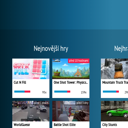
Nejnovější hry
Nejhr
před 10 hodinami
Cut N Fill
One Shot Tower: Physics Destroyer
Mountain Truck Tra
95x
159x
29
před 1 dnem
před 3 dny
WorldGuessr
Battle Shot Elite
City Stunts