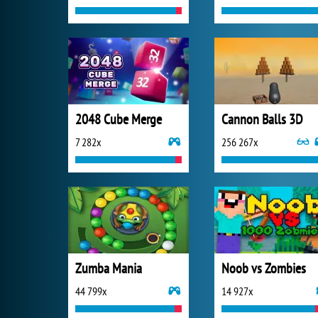
2048 Cube Merge
Cannon Balls 3D
7 282x
256 267x
Zumba Mania
Noob vs Zombies
44 799x
14 927x