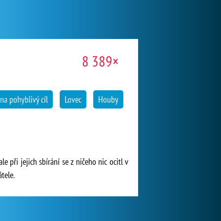
8 389×
 na pohyblivý cíl
Lovec
Houby
 při jejich sbírání se z ničeho nic ocitl v
tele.