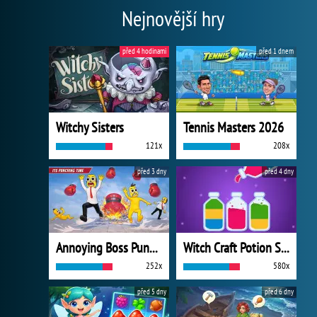
Nejnovější hry
před 4 hodinami
před 1 dnem
Witchy Sisters
Tennis Masters 2026
121x
208x
před 3 dny
před 4 dny
Annoying Boss Punch Game
Witch Craft Potion Sort
252x
580x
před 5 dny
před 6 dny