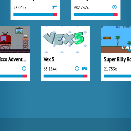
23 045x
982 732x
Baby Chicco Adventures
Vex 5
Super Billy B
65 184x
21 753x