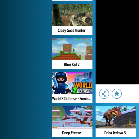
Crazy Goat Hunter
Bloo Kid 2
World Z Defense - Zombie Defense
Deep Freeze
Doba ledová 3