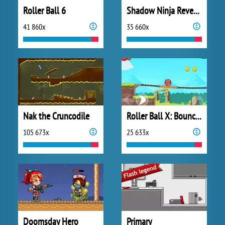
Roller Ball 6
Shadow Ninja Revenge
41 860x
35 660x
Nak the Cruncodile
Roller Ball X: Bounce Ball
105 673x
25 633x
Doomsday Hero
Primary