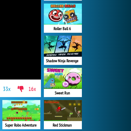
Roller Ball 6
Shadow Ninja Revenge
33x
16x
Sweet Run
Super Robo Adventure
Red Stickman