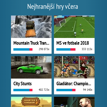
Nejhranější hry včera
Mountain Truck Transport
MS ve fotbale 2018
298 073x
333 113x
City Stunts
Gladiátor: Champions Sprint
402 723x
94 140x