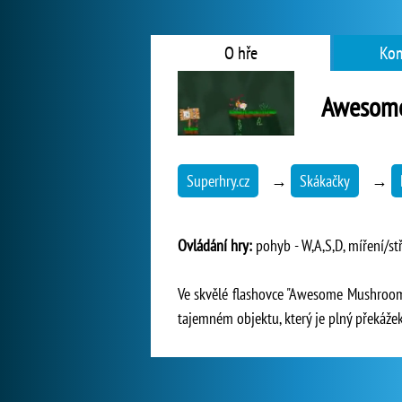
O hře
Kom
Awesome
Superhry.cz
→
Skákačky
→
Ovládání hry:
pohyb - W,A,S,D, míření/stř
Ve skvělé flashovce "Awesome Mushroom Hu
tajemném objektu, který je plný překážek