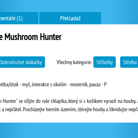
entáře (1)
Překladač
 Mushroom Hunter
Dobrodružné skákačky
Všechny kategorie:
Střílečky
Střelba
elba/útok - myš, interakce s okolím - mezerník, pauza - P
nter" se vžijte do role chlapíka, který si s košíkem vyrazil na houby, ale
 a nepřátel. Procházejte herním územím, sbírejte houby a likvidujte nepřá