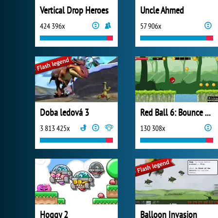
Vertical Drop Heroes
Uncle Ahmed
424 396x
57 906x
Doba ledová 3
Red Ball 6: Bounce Ball
3 813 425x
130 308x
Hoggy 2
Balloon Invasion