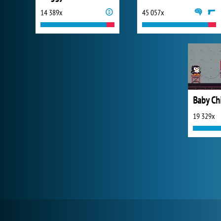
14 389x
45 057x
19 329x