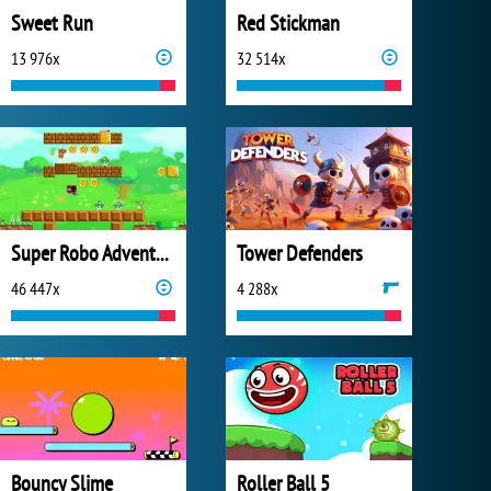
Sweet Run
Red Stickman
13 976x
32 514x
Super Robo Adventure
Tower Defenders
46 447x
4 288x
Bouncy Slime
Roller Ball 5