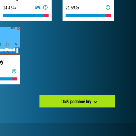
14 434x
21 693x
oy
Další podobné hry