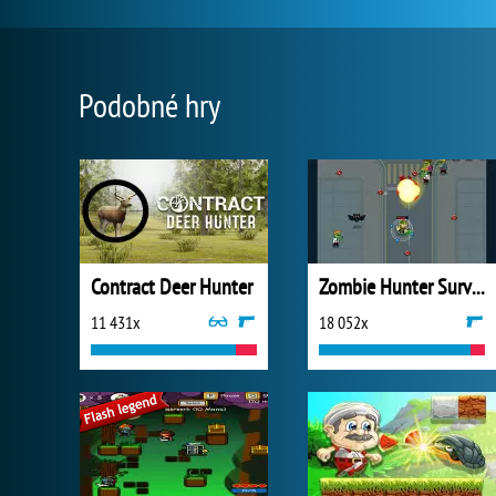
Podobné hry
Contract Deer Hunter
Zombie Hunter Survival
11 431x
18 052x