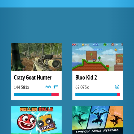
Crazy Goat Hunter
Bloo Kid 2
144 581x
62 073x