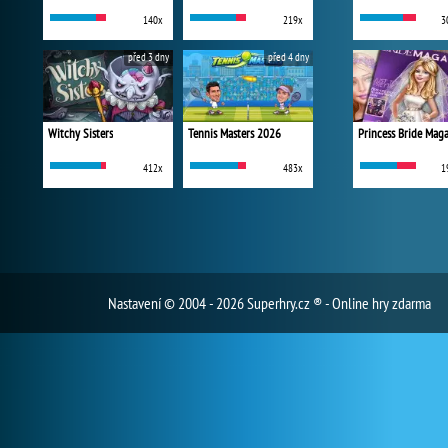
140x
219x
3
před 3 dny
před 4 dny
Witchy Sisters
Tennis Masters 2026
Princess Bride Mag
412x
483x
1
Nastavení
© 2004 - 2026 Superhry.cz ® - Online hry zdarma