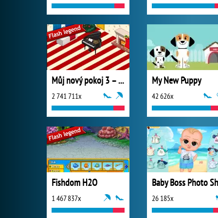
Můj nový pokoj 3 – Vánoce
My New Puppy
2 741 711x
42 626x
Fishdom H2O
1 467 837x
26 185x