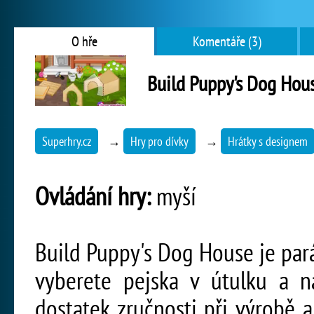
O hře
Komentáře (3)
Build Puppy's Dog Hou
Superhry.cz
→
Hry pro dívky
→
Hrátky s designem
Ovládání hry:
myší
Build Puppy's Dog House je parád
vyberete pejska v útulku a 
dostatek zručnosti při výrobě 