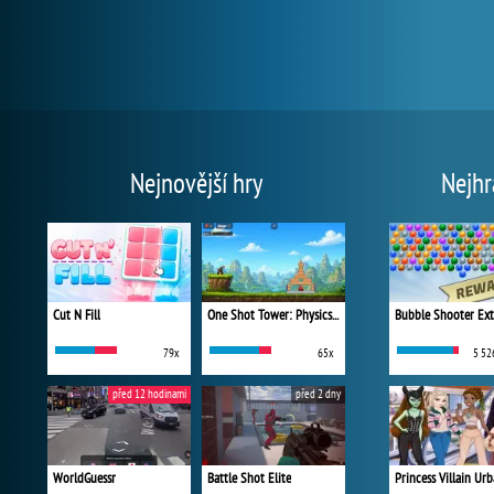
Nejnovější hry
Nejhr
Cut N Fill
One Shot Tower: Physics Destroyer
Bubble Shooter Ex
79x
65x
5 52
před 12 hodinami
před 2 dny
WorldGuessr
Battle Shot Elite