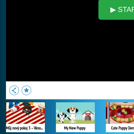
▶ STA
Můj nový pokoj 3 – Vánoce
My New Puppy
Cute Puppy Dent