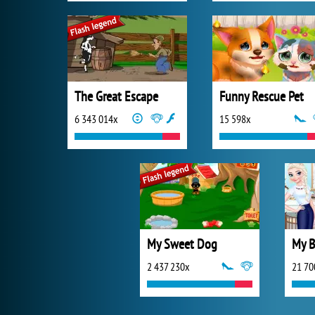
The Great Escape
Funny Rescue Pet
6 343 014x
15 598x
My Sweet Dog
2 437 230x
21 70