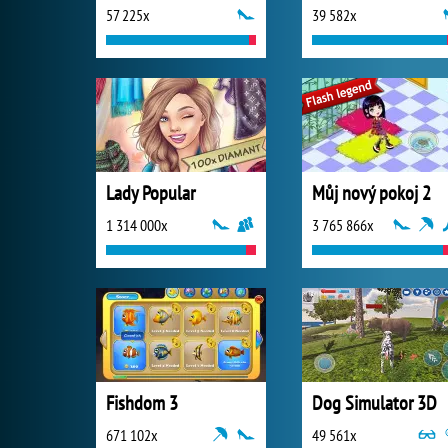
57 225x
39 582x
Lady Popular
Můj nový pokoj 2
1 314 000x
3 765 866x
Fishdom 3
Dog Simulator 3D
671 102x
49 561x