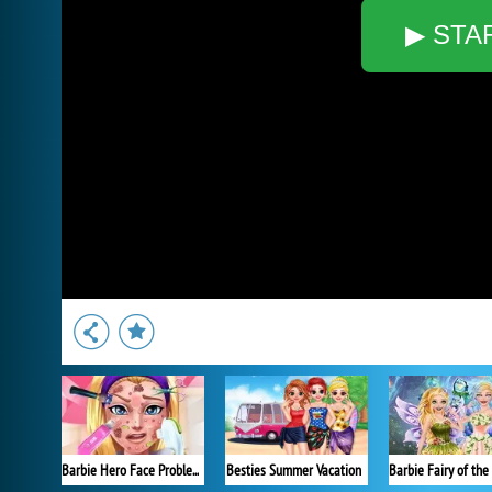
▶ STA
Barbie Hero Face Problem
Besties Summer Vacation
Barbie Fairy of th