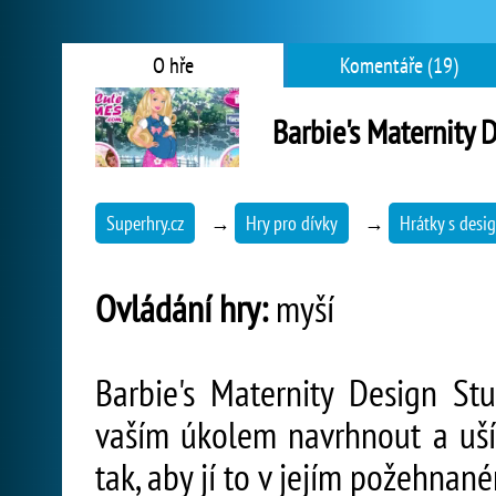
O hře
Komentáře (19)
Barbie's Maternity 
Superhry.cz
→
Hry pro dívky
→
Hrátky s des
Ovládání hry:
myší
Barbie's Maternity Design Stu
vaším úkolem navrhnout a uší
tak, aby jí to v jejím požehnané