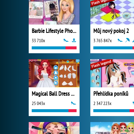
Barbie Lifestyle Photographer
Můj nový pokoj 2
33 710x
3 765 847x
Magical Ball Dress Design
Přehlídka poníků
25 043x
2 347 223x