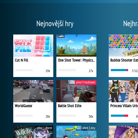
Nejnovější hry
Nejhr
Cut N Fill
One Shot Tower: Physics Destroyer
Bubble Shooter Ex
19x
27x
5 52
před 5 hodinami
WorldGuessr
Battle Shot Elite
28x
58x
3
před 1 dnem
před 3 dny