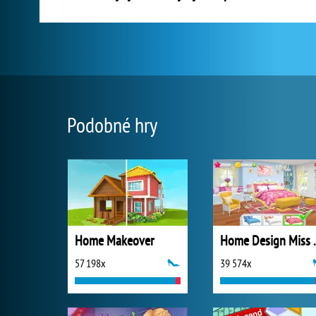
Podobné hry
Home Makeover
Home Design 
57 198x
39 574x