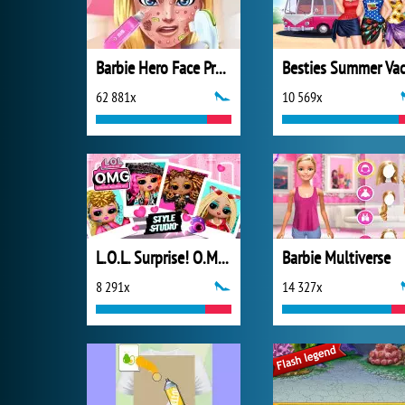
Barbie Hero Face Problem
62 881x
10 569x
L.O.L. Surprise! O.M.G.™ Style Studio
Barbie Multiverse
8 291x
14 327x