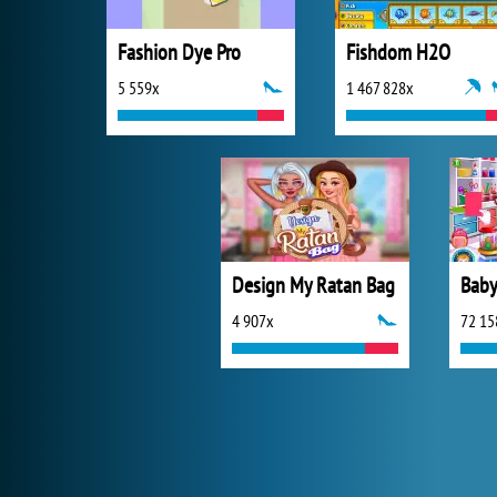
Fashion Dye Pro
Fishdom H2O
5 559x
1 467 828x
Design My Ratan Bag
Baby
4 907x
72 15