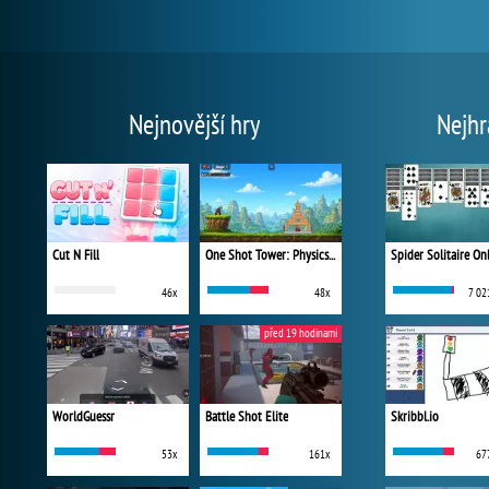
Nejnovější hry
Nejhr
Cut N Fill
One Shot Tower: Physics Destroyer
Spider Solitaire On
46x
48x
7 02
před 19 hodinami
WorldGuessr
Battle Shot Elite
Skribbl.io
53x
161x
67