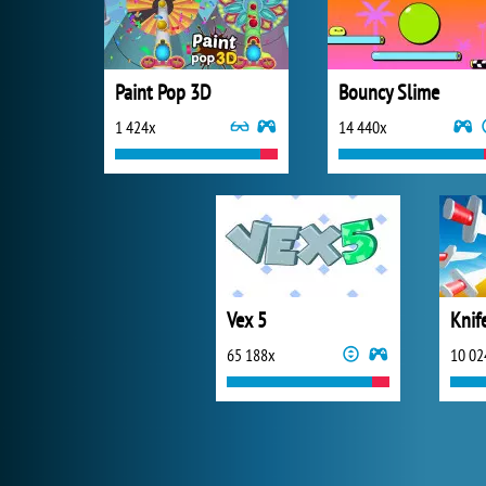
Paint Pop 3D
Bouncy Slime
1 424x
14 440x
Vex 5
Knif
65 188x
10 02