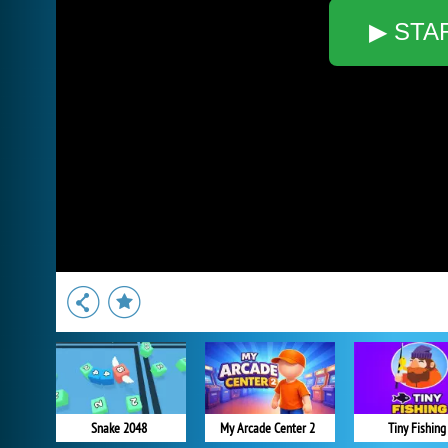
▶ STA
Snake 2048
My Arcade Center 2
Tiny Fishing