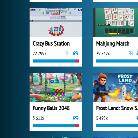
Crazy Bus Station
Mahjong Match
22 799x
29 847x
Funny Balls 2048
Frost 
5 611x
5 495x