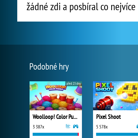
žádné zdi a posbíral co nejvíce
Podobné hry
před 23 dny
Woolloop! Color Puzzle
Pixel Shoot
3 387x
5 578x