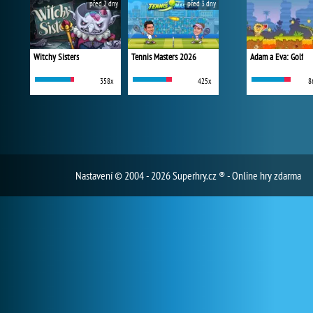
před 2 dny
před 3 dny
Witchy Sisters
Tennis Masters 2026
Adam a Eva: Golf
358x
425x
8
Nastavení
© 2004 - 2026 Superhry.cz ® - Online hry zdarma