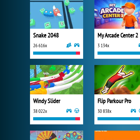
Snake 2048
My Arcade Center 2
26 616x
3 134x
Windy Slider
Flip Parkour Pro
38 022x
30 838x