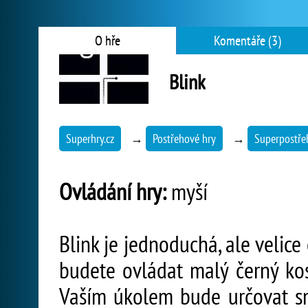
O hře
Komentáře (3)
Blink
Superhry.cz
→
Postřehové hry
→
Superpostře
Ovládání hry:
myší
Blink je jednoduchá, ale velice
budete ovládat malý černý kos
Vaším úkolem bude určovat sm