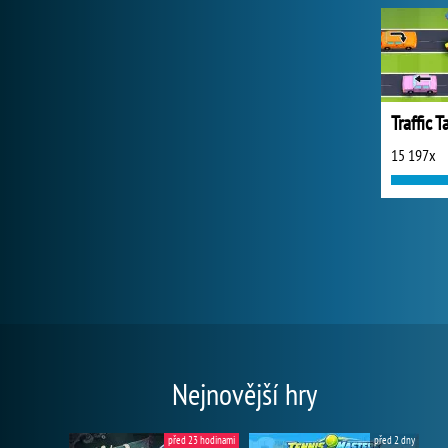
Traffic 
15 197x
Nejnovější hry
před 23 hodinami
před 2 dny