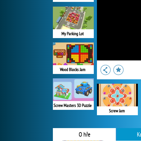
My Parking Lot
Wood Blocks Jam
Screw Masters 3D Puzzle
Screw Jam
O hře
K