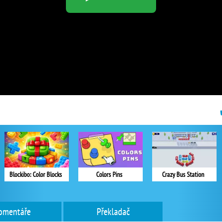
Blockibo: Color Blocks
Colors Pins
Crazy Bus Station
omentáře
Překladač