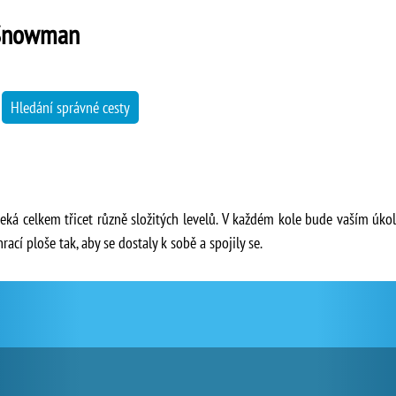
 Snowman
→
Hledání správné cesty
eká celkem třicet různě složitých levelů. V každém kole bude vaším úko
ací ploše tak, aby se dostaly k sobě a spojily se.