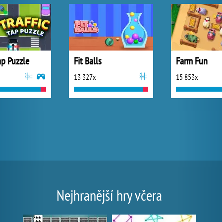
Tap Puzzle
Fit Balls
Farm Fun
13 327x
15 853x
Nejhranější hry včera