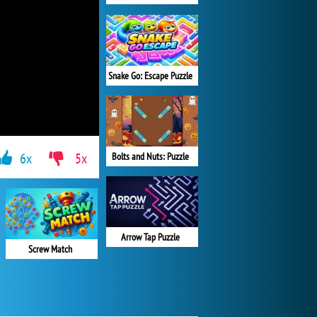
Snake Go: Escape Puzzle
6x
5x
Bolts and Nuts: Puzzle
Arrow Tap Puzzle
Screw Match