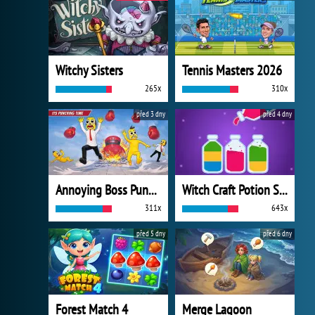
Witchy Sisters
Tennis Masters 2026
265x
310x
před 3 dny
před 4 dny
Annoying Boss Punch Game
Witch Craft Potion Sort
311x
643x
před 5 dny
před 6 dny
Forest Match 4
Merge Lagoon