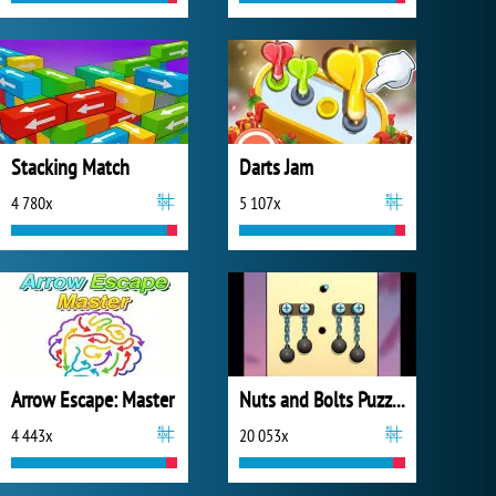
Stacking Match
Darts Jam
4 780x
5 107x
Arrow Escape: Master
Nuts and Bolts Puzzle
4 443x
20 053x