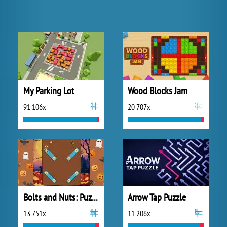
My Parking Lot
Wood Blocks Jam
91 106x
20 707x
Bolts and Nuts: Puzzle
Arrow Tap Puzzle
13 751x
11 206x