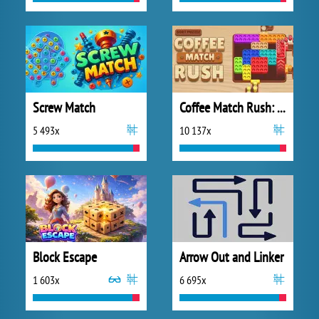
Screw Match
Coffee Match Rush: Sort Puzzle
5 493x
10 137x
Block Escape
Arrow Out and Linker
1 603x
6 695x