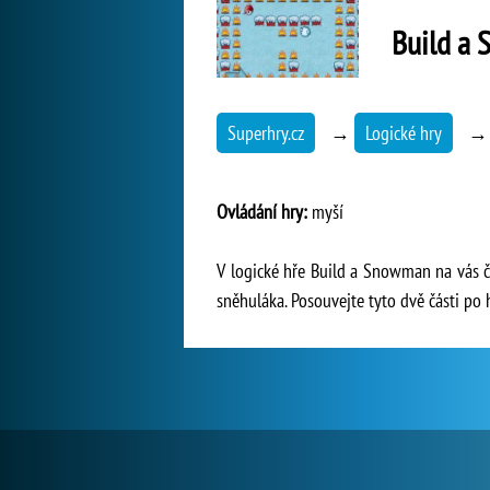
Build a
Superhry.cz
→
Logické hry
Ovládání hry:
myší
V logické hře Build a Snowman na vás č
sněhuláka. Posouvejte tyto dvě části po hr