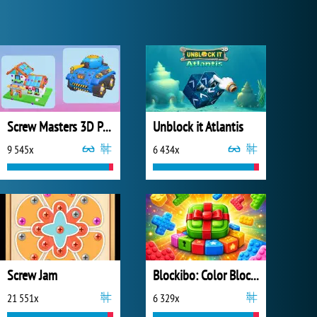
Screw Masters 3D Puzzle
Unblock it Atlantis
9 545x
6 434x
Screw Jam
Blockibo: Color Blocks
21 551x
6 329x