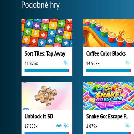
Podobné hry
Sort Tiles: Tap Away
Coffee Color Blocks
31 873x
14 967x
Unblock It 3D
Snake Go: Escape Puzzle
17 885x
2 879x