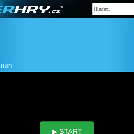
wman
▶ START