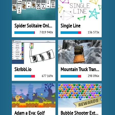
Spider Solitaire Online
Single Line
7 019 940x
136 573x
Skribbl.io
Mountain Truck Transport
677 169x
298 096x
Adam a Eva: Golf
Bubble Shooter Extreme