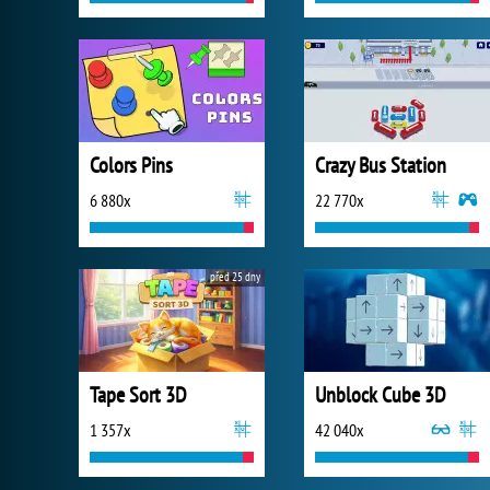
Colors Pins
Crazy Bus Station
6 880x
22 770x
před 25 dny
Tape Sort 3D
Unblock Cube 3D
1 357x
42 040x