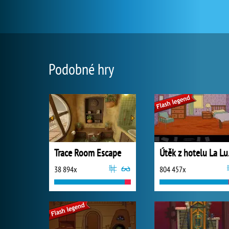
Podobné hry
Trace Room Escape
Útě
38 894x
804 457x