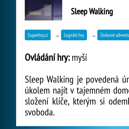
Sleep Walking
Superhry.cz
→
Logické hry
→
Únikové advent
Ovládání hry:
myší
Sleep Walking je povedená ún
úkolem najít v tajemném domě 
složení klíče, kterým si ode
svoboda.