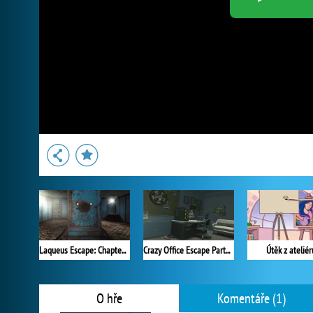
Laqueus Escape: Chapter III
Crazy Office Escape Part 1
Útěk z ateliér
O hře
Komentáře (1)