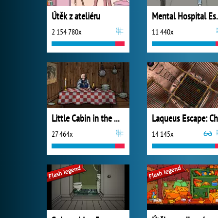
Útěk z ateliéru
Mental 
2 154 780x
11 440x
Little Cabin in the Woods - A Forgotten Hill Tale
27 464x
14 145x