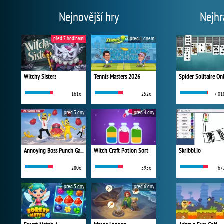
Nejnovější hry
Nejhr
před 7 hodinami
před 1 dnem
Witchy Sisters
Tennis Masters 2026
Spider Solitaire On
161x
252x
7 01
před 3 dny
před 4 dny
Annoying Boss Punch Game
Witch Craft Potion Sort
Skribbl.io
280x
595x
67
před 5 dny
před 6 dny