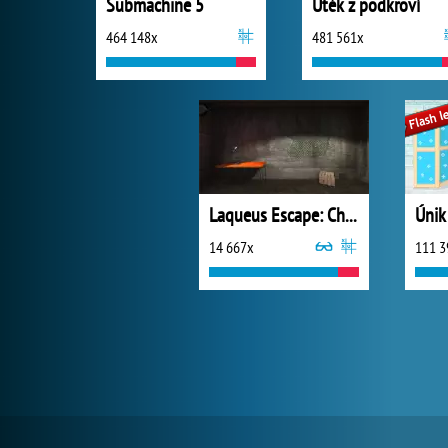
Submachine 5
Útěk z podkroví
464 148x
481 561x
Laqueus Escape: Chapter 1
14 667x
111 3