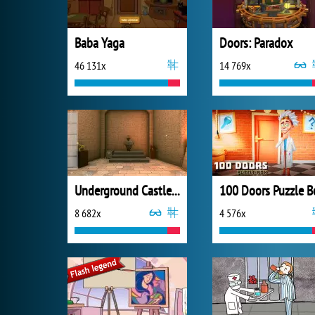
Baba Yaga
Doors: Paradox
46 131x
14 769x
Underground Castle Room Escape
100 Doors Puzzle B
8 682x
4 576x