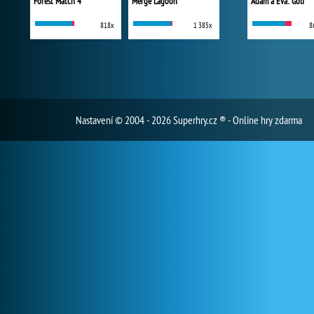
Forest Match 4
Merge Lagoon
Adam a Eva: Golf
818x
1 385x
8
Nastavení
© 2004 - 2026 Superhry.cz ® - Online hry zdarma