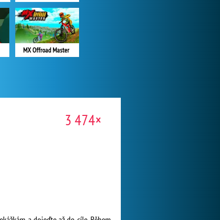
MX Offroad Master
3 474×
ekážkám a dojeďte až do cíle. Během