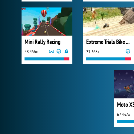
Mini Rally Racing
Extreme Trials Bike 2019
58 456x
21 363x
67 437x