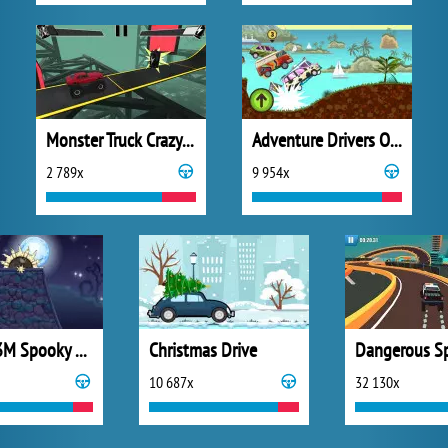
Monster Truck Crazy Impossible
Adventure Drivers Online
2 789x
9 954x
Moto X3M Spooky Land
Christmas Drive
10 687x
32 130x