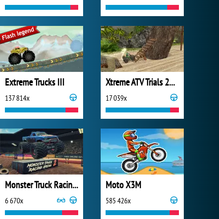
Extreme Trucks III
Xtreme ATV Trials 2021
137 814x
17 039x
Monster Truck Racing Arena 2
Moto X3M
6 670x
585 426x