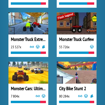
Monster Truck Extreme Racing
Monster Truck Curfew
23 527x
55 726x
Monster Cars: Ultimate Simulator
City Bike Stunt 2
7 804x
80 284x