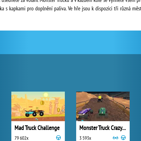
ka s kapkami pro doplnění paliva. Ve hře jsou k dispozici tři různá měs
Mad Truck Challenge
Monster Truck Crazy Racing 2
79 602x
3 593x