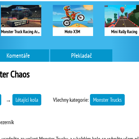
Monster Truck Racing Arena 2
Moto X3M
Mini Rally Racing
Komentáře
Překladač
ter Chaos
→
Létající kola
Všechny kategorie:
Monster Trucks
mezerník
 usedněte za volant Monster Trucku a v každém kole se vyhněte všem př