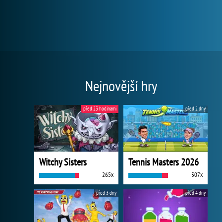
Nejnovější hry
před 23 hodinami
před 2 dny
Witchy Sisters
Tennis Masters 2026
265x
307x
před 3 dny
před 4 dny