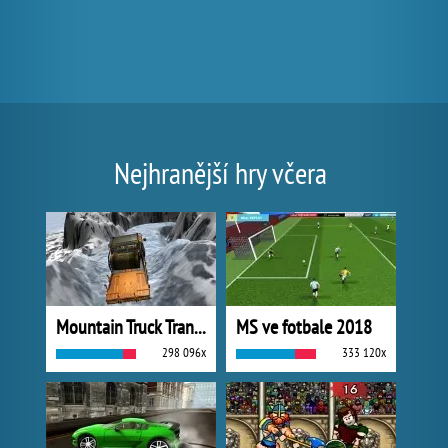
Nejhranější hry včera
Mountain Truck Transport
MS ve fotbale 2018
298 096x
333 120x