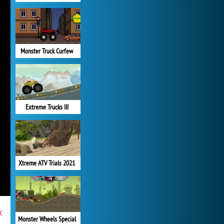
Monster Truck Curfew
Extreme Trucks III
Xtreme ATV Trials 2021
x
Monster Wheels Special