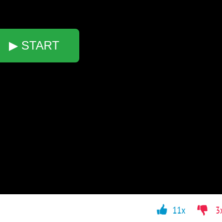
▶ START
11x
3