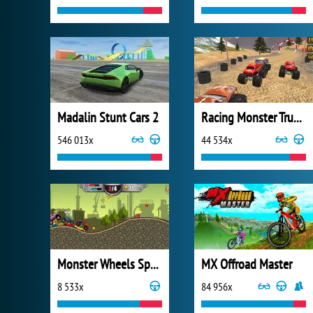
Madalin Stunt Cars 2
Racing Monster Truck Game 3D
546 013x
44 534x
Monster Wheels Special
MX Offroad Master
8 533x
84 956x