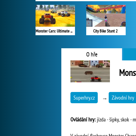
Monster Cars: Ultimate Simulator
City Bike Stunt 2
O hře
Mons
Superhry.cz
→
Závodní hry
Ovládání hry:
jízda - šipky, skok - 
V závodní flashovce Monster Chaos