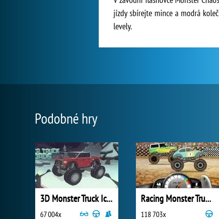
jízdy sbírejte mince a modrá koleč
levely.
Podobné hry
3D Monster Truck Icyroads
Racing Monster Trucks
67 004x
118 703x