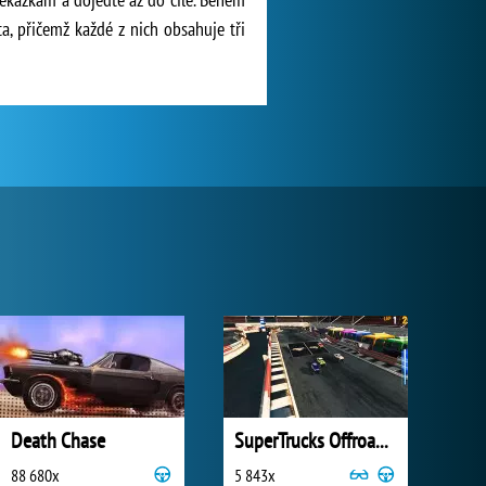
ta, přičemž každé z nich obsahuje tři
Death Chase
SuperTrucks Offroad Racing
88 680x
5 843x