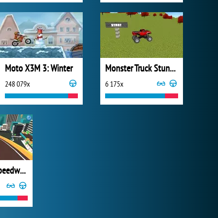
Moto X3M 3: Winter
Monster Truck Stunt Madness
248 079x
6 175x
Dangerous Speedway Cars