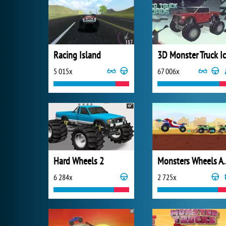
Racing Island
5 015x
67 006x
Hard Wheels 2
Monsters Whee
6 284x
2 725x