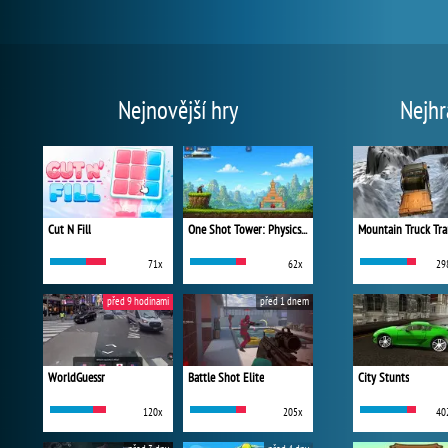
Nejnovější hry
Nejhr
Cut N Fill
One Shot Tower: Physics Destroyer
Mountain Truck Tra
71x
62x
29
před 9 hodinami
před 1 dnem
WorldGuessr
Battle Shot Elite
City Stunts
120x
205x
40