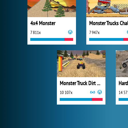
4x4 Monster
7 811x
7 947x
Monster Truck Dirt Racer
Hard
10 107x
14 57