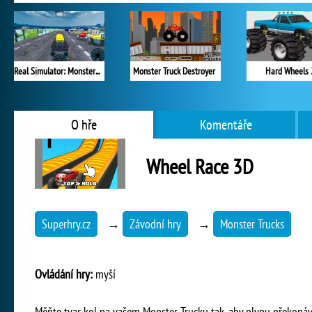
Real Simulator: Monster Truck
Monster Truck Destroyer
Hard Wheels 
O hře
Komentáře
Wheel Race 3D
Superhry.cz
→
Závodní hry
→
Monster Trucks
Ovládání hry:
myší
Měňte tvar kol na vašem Monster Trucku tak, aby plynu překonáva