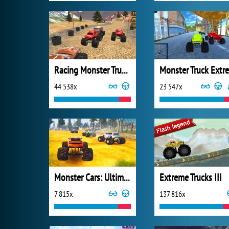
Racing Monster Truck Game 3D
44 538x
23 547x
Monster Cars: Ultimate Simulator
Extreme Trucks III
7 815x
137 816x