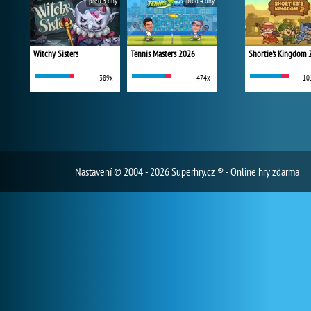
před 3 dny
před 4 dny
Witchy Sisters
Tennis Masters 2026
Shortie's Kingdom 
389x
474x
10
Nastavení
© 2004 - 2026 Superhry.cz ® - Online hry zdarma