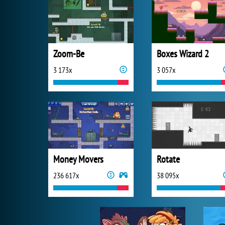
Zoom-Be
Boxes Wizard 2
3 173x
3 057x
Money Movers
Rotate
236 617x
38 095x