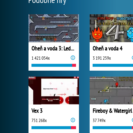
Oheň a voda 3: Ledový chrám
Oheň a voda 4
1 421 054x
3 191 259x
Vex 3
751 268x
37 749x