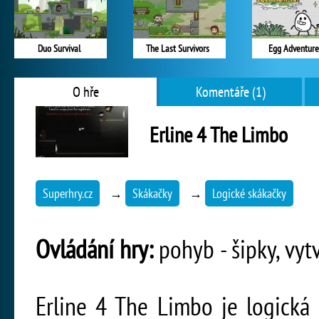
Duo Survival
The Last Survivors
Egg Adventure
O hře
Komentáře (1)
Erline 4 The Limbo
Superhry.cz
→
Skákačky
→
Logické skákačky
Ovládání hry:
pohyb - šipky, vyt
Erline 4 The Limbo je logická