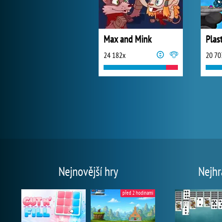
Max and Mink
Plas
24 182x
20 70
Nejnovější hry
Nejhr
před 2 hodinami