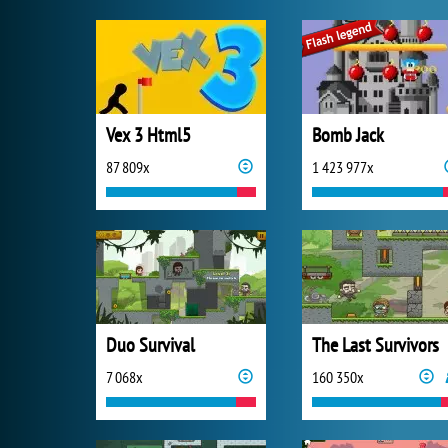
Vex 3 Html5
Bomb Jack
87 809x
1 423 977x
Duo Survival
The Last Survivors
7 068x
160 350x