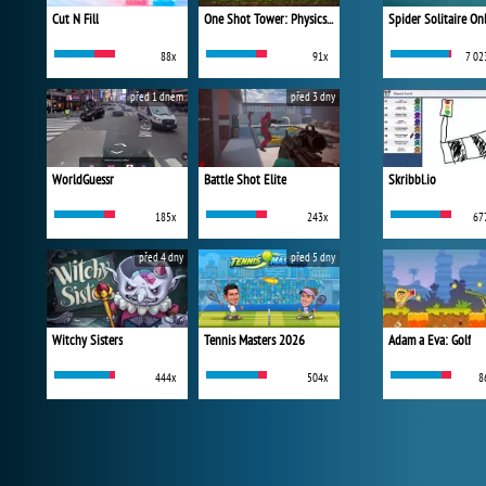
Cut N Fill
One Shot Tower: Physics Destroyer
Spider Solitaire On
88x
91x
7 02
před 1 dnem
před 3 dny
WorldGuessr
Battle Shot Elite
Skribbl.io
185x
243x
67
před 4 dny
před 5 dny
Witchy Sisters
Tennis Masters 2026
Adam a Eva: Golf
444x
504x
8