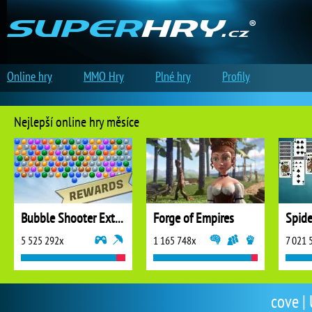
Online hry
MMO Hry
Plné hry
Profily
Nejlepší online hry měsíce
Bubble Shooter Extreme
Forge of Empires
5 525 292x
1 165 748x
7 021 
cove | 