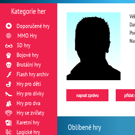
Kategorie her
Vě
Da
Doporučené hry
Po
MMO Hry
Na
3D hry
Bojové hry
Brutální hry
Flash hry archiv
Hry pro děti
Hry pro dívky
napsat zprávu
přidat
Hry pro dva
Hry se zvířaty
Karetní hry
Oblíbené hry
Logické hry