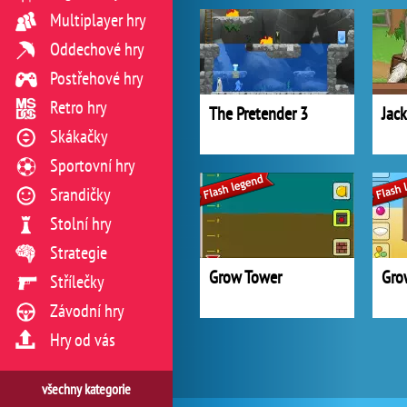
Multiplayer hry
Oddechové hry
Postřehové hry
Retro hry
The Pretender 3
Jac
Skákačky
Sportovní hry
Srandičky
Stolní hry
Strategie
Grow Tower
Gro
Střílečky
Závodní hry
Hry od vás
všechny kategorie