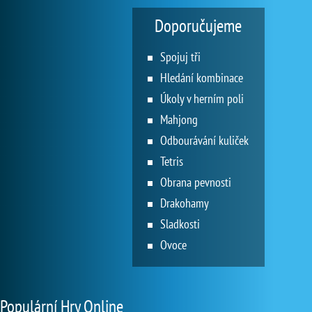
Doporučujeme
Spojuj tři
Hledání kombinace
Úkoly v herním poli
Mahjong
Odbourávání kuliček
Tetris
Obrana pevnosti
Drakohamy
Sladkosti
Ovoce
Populární Hry Online