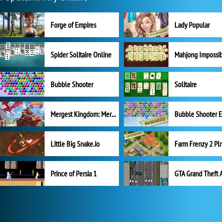
Forge of Empires
Lady Popular
Spider Solitaire Online
Mahjong Impossi
Bubble Shooter
Solitaire
Mergest Kingdom: Merge Puzzle
Little Big Snake.io
Prince of Persia 1
GTA Grand Theft 