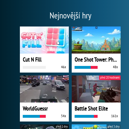
Nejnovější hry
Cut N Fill
One Shot Tower: Physics Destroyer
46x
48x
před 20 hodinami
WorldGuessr
Battle Shot Elite
54x
161x
před 2 dny
před 3 dny