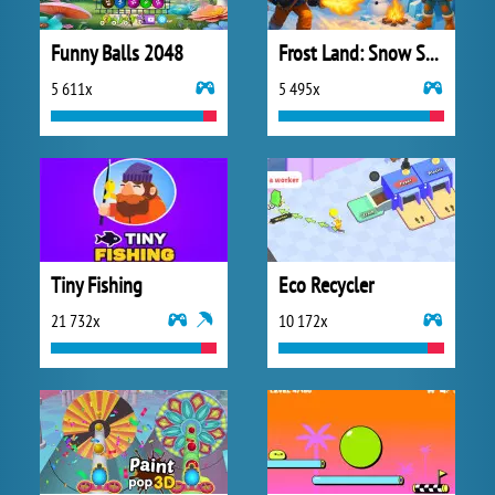
Funny Balls 2048
Frost Land: Snow Survival
5 611x
5 495x
Tiny Fishing
Eco Recycler
21 732x
10 172x