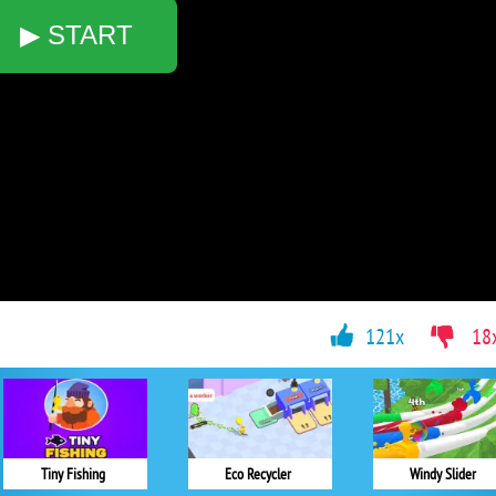
▶ START
121x
18
Tiny Fishing
Eco Recycler
Windy Slider