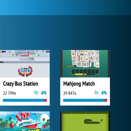
Crazy Bus Station
Mahjong Match
22 799x
29 847x