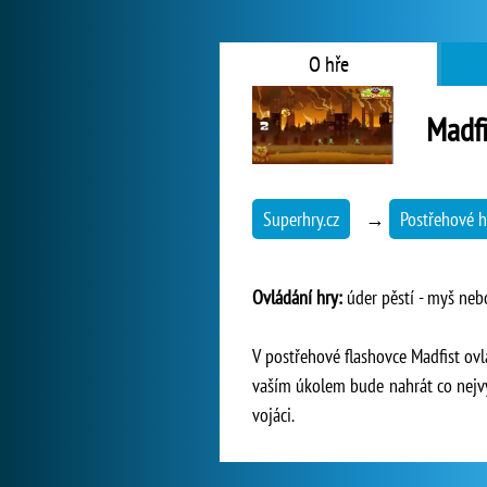
O hře
Madfi
Superhry.cz
→
Postřehové h
Ovládání hry:
úder pěstí - myš neb
V postřehové flashovce Madfist ov
vaším úkolem bude nahrát co nejvy
vojáci.