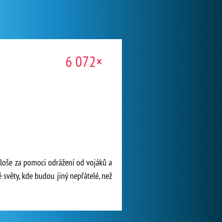
6 072×
ploše za pomoci odrážení od vojáků a
světy, kde budou jiný nepřátelé, než