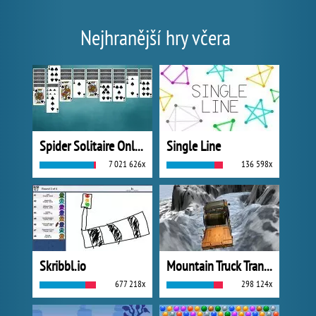
Nejhranější hry včera
Spider Solitaire Online
Single Line
7 021 626x
136 598x
Skribbl.io
Mountain Truck Transport
677 218x
298 124x