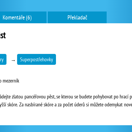
Komentáře (6)
Překladač
st
ry
→
Superpostřehovky
o mezerník
ládejte zlatou pancéřovou pěst, se kterou se budete pohybovat po hrací 
šší skóre. Za nasbírané skóre a za počet úderů si můžete odemykat nové 