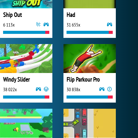
Ship Out
Had
6 113x
31 655x
Windy Slider
Flip Parkour Pro
38 022x
30 838x