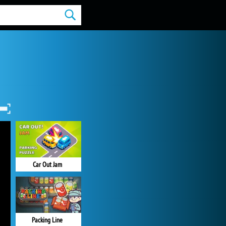
Car Out Jam
Packing Line