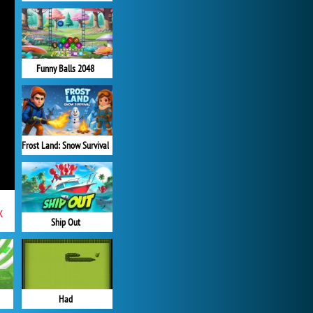
Funny Balls 2048
Frost Land: Snow Survival
x
Ship Out
Had