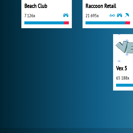
Beach Club
Raccoon Retail
7 126x
21 695x
Vex 5
65 188x