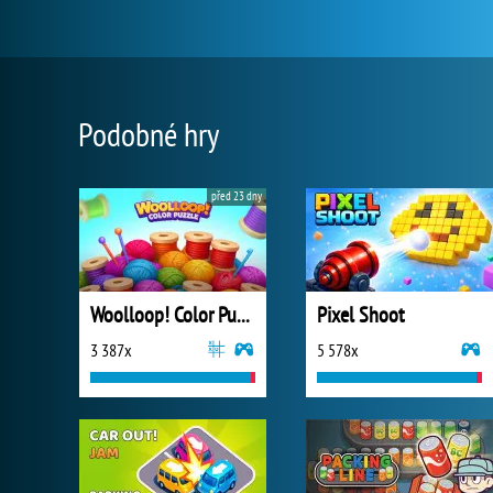
Podobné hry
před 23 dny
Woolloop! Color Puzzle
Pixel Shoot
3 387x
5 578x