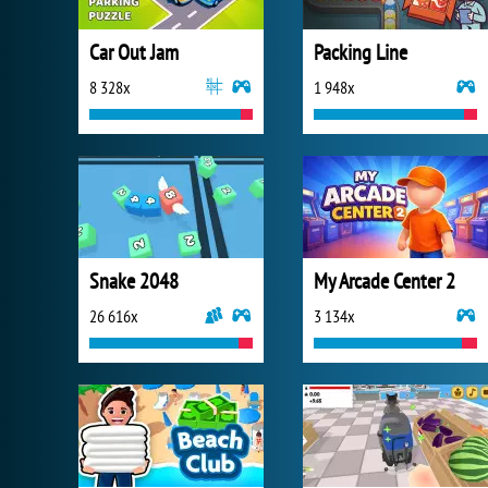
Car Out Jam
Packing Line
8 328x
1 948x
Snake 2048
My Arcade Center 2
26 616x
3 134x