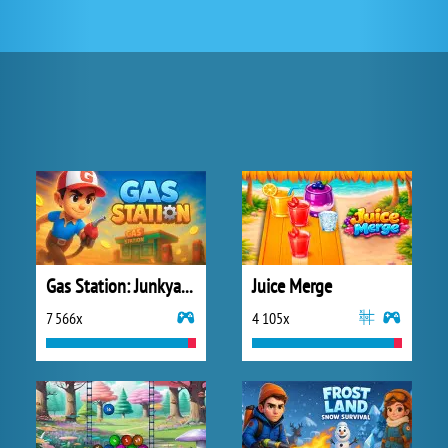
Gas Station: Junkyard Tycoon
Juice Merge
7 566x
4 105x