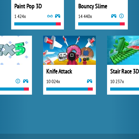
Paint Pop 3D
Bouncy Slime
1 424x
14 440x
Knife Attack
Stair Race 3D
10 024x
10 237x