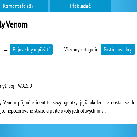
Komentáře (8)
Překladač
ly Venom
→
Bojové hry o přežití
Všechny kategorie:
Postřehové hry
myš, boj - W,A,S,D
 Venom přijměte identitu sexy agentky, jejíž úkolem je dostat se do 
jejte nepozorovaně stráže a plňte úkoly jednotlivých misí.