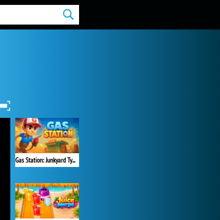
Gas Station: Junkyard Tycoon