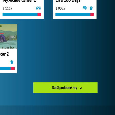
My Arcade Center 2
Live 100 Days
3 115x
1 905x
car 2
Další podobné hry