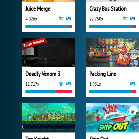
Juice Merge
Crazy Bus Station
4 026x
22 750x
Deadly Venom 3
Packing Line
11 717x
1 931x