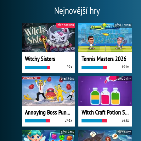
Nejnovější hry
před hodinou
před 1 dnem
Witchy Sisters
Tennis Masters 2026
92x
191x
před 3 dny
před 3 dny
Annoying Boss Punch Game
Witch Craft Potion Sort
241x
563x
před 5 dny
před 6 dny