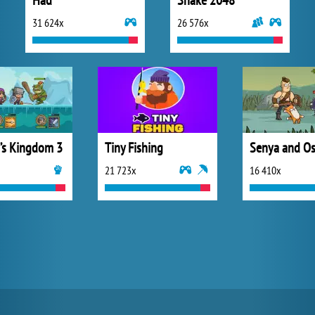
Had
Snake 2048
31 624x
26 576x
s’s Kingdom 3
Tiny Fishing
Senya and Os
21 723x
16 410x