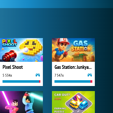
Pixel Shoot
Gas Station: Junkyard Tycoon
5 534x
7 547x