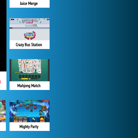
Juice Merge
Crazy Bus Station
x
Mahjong Match
Mighty Party