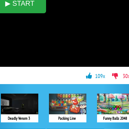
▶ START
109x
30
Deadly Venom 3
Packing Line
Funny Balls 2048