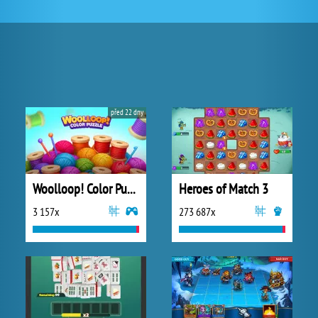
před 22 dny
Woolloop! Color Puzzle
Heroes of Match 3
3 157x
273 687x