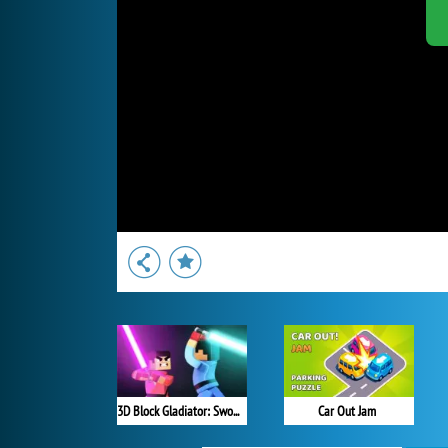
3D Block Gladiator: Sword Draw
Car Out Jam