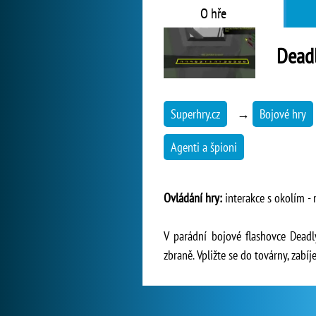
O hře
Dead
Superhry.cz
→
Bojové hry
Agenti a špioni
Ovládání hry:
interakce s okolím - 
V parádní bojové flashovce Deadly
zbraně. Vpližte se do továrny, zabí