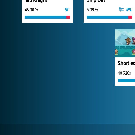
Tap Knight
Ship Out
45 003x
6 097x
Shortie
48 320x