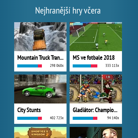
Nejhranější hry včera
Mountain Truck Transport
MS ve fotbale 2018
298 068x
333 113x
City Stunts
Gladiátor: Champions Sprint
402 723x
94 140x