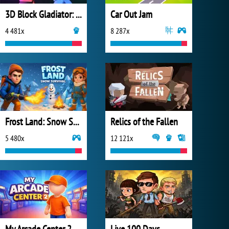
3D Block Gladiator: Sword Draw
Car Out Jam
4 481x
8 287x
Frost Land: Snow Survival
Relics of the Fallen
5 480x
12 121x