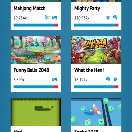
Mahjong Match
Mighty Party
29 734x
120 937x
Funny Balls 2048
What the Hen!
5 599x
18 194x