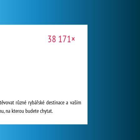
38 171×
těvovat různé rybářské destinace a vaším
u, na kterou budete chytat.