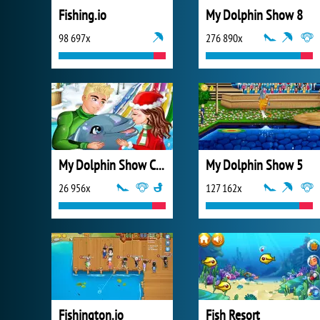
Fishing.io
My Dolphin Show 8
98 697x
276 890x
My Dolphin Show Christmas
My Dolphin Show 5
26 956x
127 162x
Fishington.io
Fish Resort