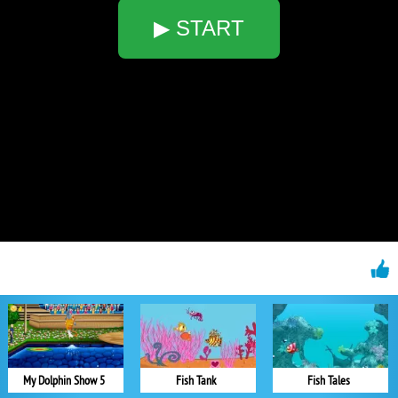
▶ START
My Dolphin Show 5
Fish Tank
Fish Tales