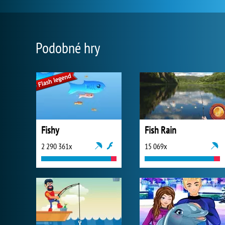
Podobné hry
Fishy
Fish Rain
2 290 361x
15 069x