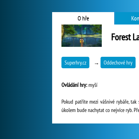
O hře
Kom
Forest L
Superhry.cz
→
Oddechové hry
Ovládání hry:
myší
Pokud patříte mezi vášnivé rybáře, tak
úkolem bude nachytat co nejvíce ryb. P