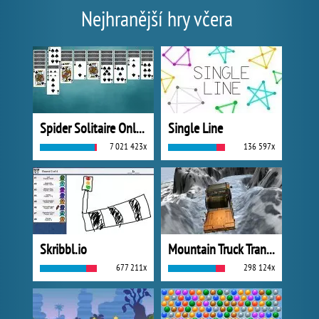
Nejhranější hry včera
Spider Solitaire Online
Single Line
7 021 423x
136 597x
Skribbl.io
Mountain Truck Transport
677 211x
298 124x