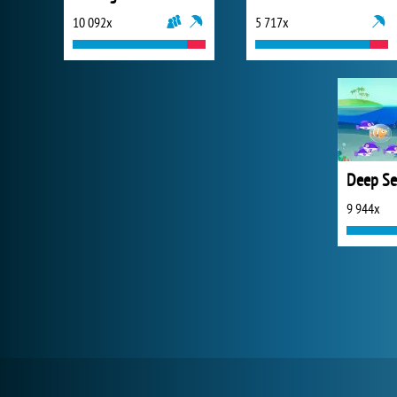
10 092x
5 717x
9 944x