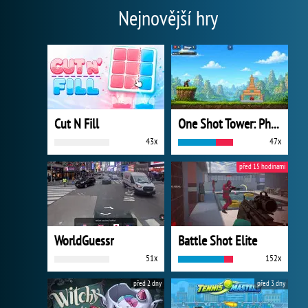
Nejnovější hry
Cut N Fill
One Shot Tower: Physics Destroyer
43x
47x
před 15 hodinami
WorldGuessr
Battle Shot Elite
51x
152x
před 2 dny
před 3 dny