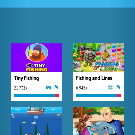
Tiny Fishing
Fishing and Lines
21 732x
6 945x