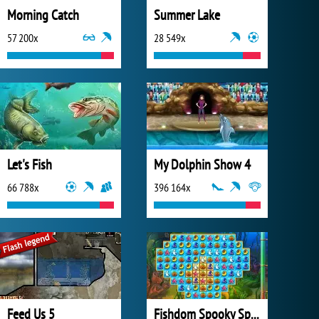
Morning Catch
Summer Lake
57 200x
28 549x
Let's Fish
My Dolphin Show 4
66 788x
396 164x
Feed Us 5
Fishdom Spooky Splash