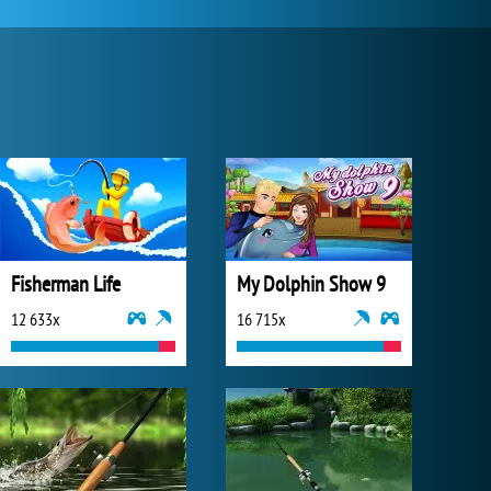
Fisherman Life
My Dolphin Show 9
12 633x
16 715x