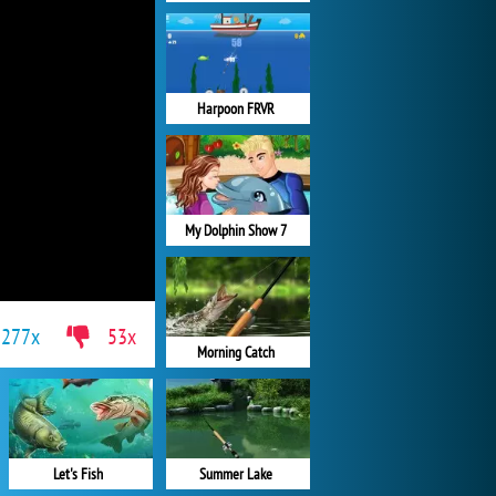
Harpoon FRVR
My Dolphin Show 7
277x
53x
Morning Catch
Let's Fish
Summer Lake