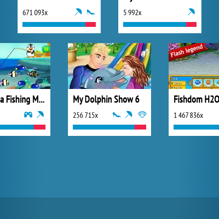
671 093x
5 992x
Deep Sea Fishing Mania
My Dolphin Show 6
Fishdom H2
256 715x
1 467 836x