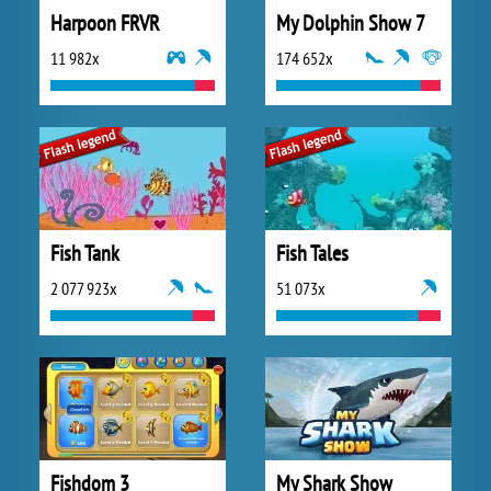
Harpoon FRVR
My Dolphin Show 7
11 982x
174 652x
Fish Tank
Fish Tales
2 077 923x
51 073x
Fishdom 3
My Shark Show