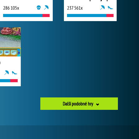
286 105x
237 561x
O
Další podobné hry