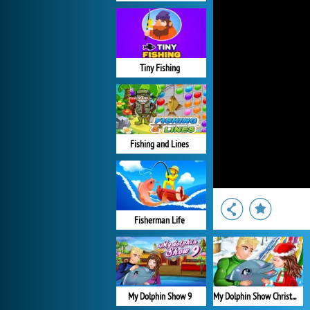
Tiny Fishing
Fishing and Lines
Fisherman Life
My Dolphin Show 9
My Dolphin Show Christmas