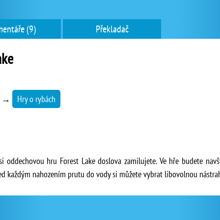
entáře (9)
Překladač
ake
→
Hry o rybách
 si oddechovou hru Forest Lake doslova zamilujete. Ve hře budete navš
řed každým nahozením prutu do vody si můžete vybrat libovolnou nástrah