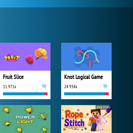
Fruit Slice
Knot Logical Game
11 971x
24 934x
před 27 dny