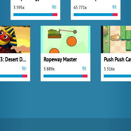
3 595x
65 771x
Dibbles 3: Desert Despair
Ropeway Master
Push Push Ca
3 889x
5 316x