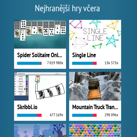
Nejhranější hry včera
Spider Solitaire Online
Single Line
7 019 980x
136 573x
Skribbl.io
Mountain Truck Transport
677 169x
298 096x