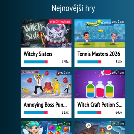
Nejnovější hry
před 24 hodinami
před 2 dny
Witchy Sisters
Tennis Masters 2026
270x
313x
před 3 dny
před 4 dny
Annoying Boss Punch Game
Witch Craft Potion Sort
313x
643x
před 5 dny
před 6 dny