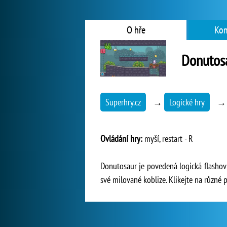
O hře
Kom
Donutos
Superhry.cz
→
Logické hry
Ovládání hry:
myší, restart - R
Donutosaur je povedená logická flashovka
své milované koblize. Klikejte na různé p