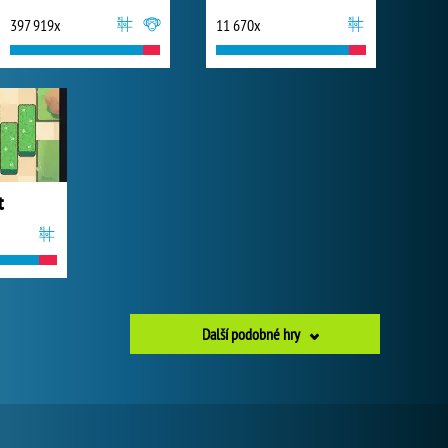
397 919x
11 670x
t
Další podobné hry