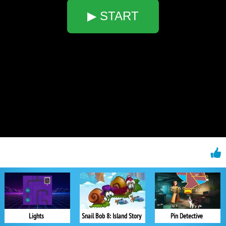
▶ START
Lights
Snail Bob 8: Island Story
Pin Detective