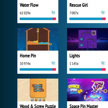
Water Flow
Rescue Girl
62 029x
7 087x
Home Pin
Lights
10 974x
1 145x
Wood & Screw Puzzle
Space Pin Master