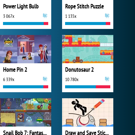
Power Light Bulb
Rope Stitch Puzzle
3 067x
1 135x
Home Pin 2
Donutosaur 2
6 339x
10 780x
Snail Bob 7: Fantasy Story
Draw and Save Stickman