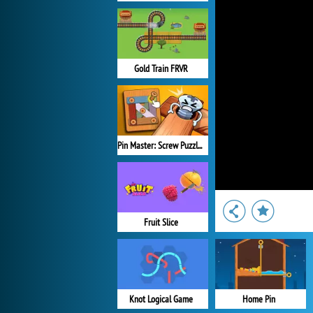
Gold Train FRVR
Pin Master: Screw Puzzle Quest
Fruit Slice
Knot Logical Game
Home Pin