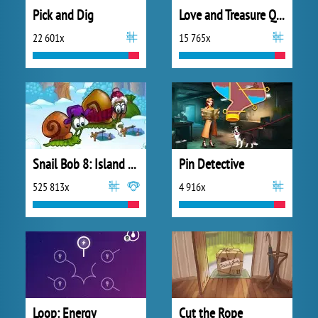
Pick and Dig
Love and Treasure Quest
22 601x
15 765x
Snail Bob 8: Island Story
Pin Detective
525 813x
4 916x
Loop: Energy
Cut the Rope