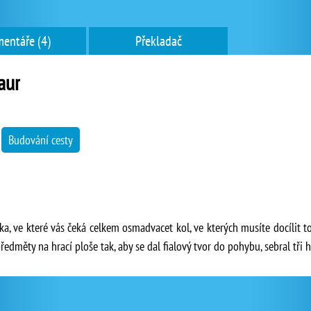
entáře (4)
Překladač
aur
→
Budování cesty
, ve které vás čeká celkem osmadvacet kol, ve kterých musíte docílit toh
ředměty na hrací ploše tak, aby se dal fialový tvor do pohybu, sebral tři 