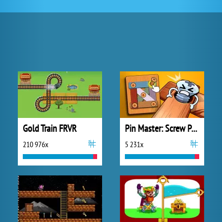
Gold Train FRVR
Pin Master: Screw Puzzle Quest
210 976x
5 231x