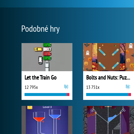
Podobné hry
Let the Train Go
Bolts and Nuts: Puzzle
12 795x
13 751x