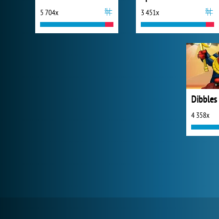
5 704x
3 451x
4 358x