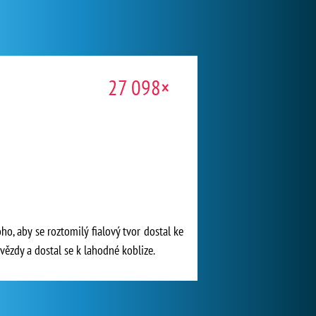
27 098×
o, aby se roztomilý fialový tvor dostal ke
hvězdy a dostal se k lahodné koblize.