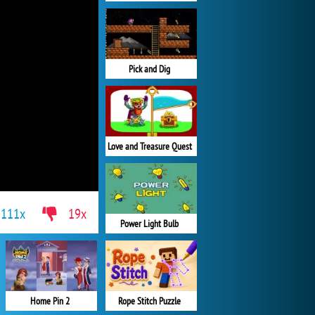
Pick and Dig
Love and Treasure Quest
111x
19x
Power Light Bulb
Home Pin 2
Rope Stitch Puzzle