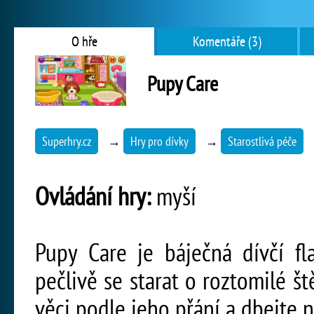
O hře
Komentáře (3)
Pupy Care
Superhry.cz
→
Hry pro dívky
→
Starostlivá péče
Ovládání hry:
myší
Pupy Care je báječná dívčí f
pečlivě se starat o roztomilé št
věci podle jeho přání a dbejte n