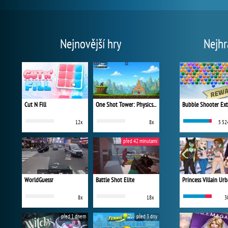
Nejnovější hry
Nejhr
Cut N Fill
One Shot Tower: Physics Destroyer
Bubble Shooter Ex
12x
8x
5 52
před 42 minutami
WorldGuessr
Battle Shot Elite
8x
18x
3
před 1 dnem
před 3 dny