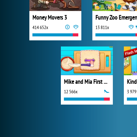
Money Movers 3
414 652x
13 811x
Mike and Mia First Day at School
Kind
12 566x
3 979