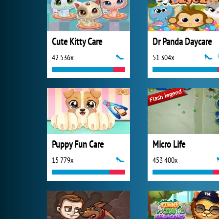
Cute Kitty Care
Dr Panda Daycare
42 536x
51 304x
Puppy Fun Care
Micro Life
15 779x
453 400x