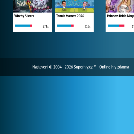
Witchy Sisters
Tennis Masters 2026
Princess Bride Mag
271x
316x
1
Nastavení
© 2004 - 2026 Superhry.cz ® - Online hry zdarma