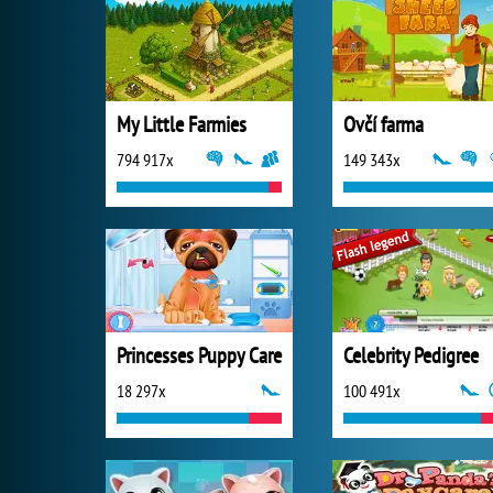
My Little Farmies
Ovčí farma
794 917x
149 343x
Princesses Puppy Care
Celebrity Pedigree
18 297x
100 491x