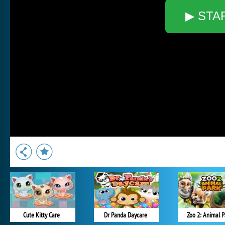
▶ STA
Cute Kitty Care
Dr Panda Daycare
Zoo 2: Animal P